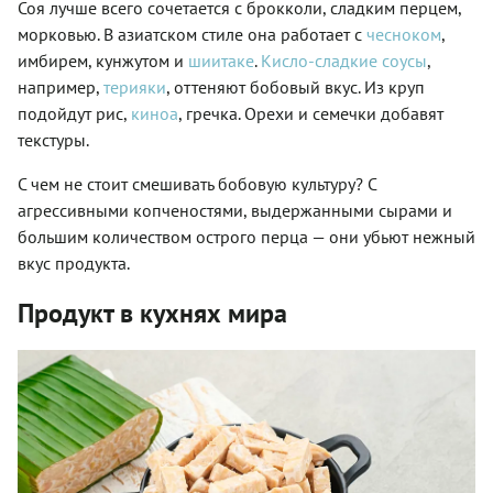
Соя лучше всего сочетается с брокколи, сладким перцем,
морковью. В азиатском стиле она работает с
чесноком
,
имбирем, кунжутом и
шиитаке
.
Кисло-сладкие соусы
,
например,
терияки
, оттеняют бобовый вкус. Из круп
подойдут рис,
киноа
, гречка. Орехи и семечки добавят
текстуры.
С чем не стоит смешивать бобовую культуру? С
агрессивными копченостями, выдержанными сырами и
большим количеством острого перца — они убьют нежный
вкус продукта.
Продукт в кухнях мира