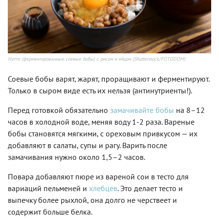
Натто (ферментированные соевые бобы) с рисом и яйцом (Shutterstock/FOTODOM)
Соевые бобы варят, жарят, проращивают и ферментируют.
Только в сыром виде есть их нельзя (антинутриенты!).
Перед готовкой обязательно
замачивайте бобы
на 8–12
часов в холодной воде, меняя воду 1-2 раза. Вареные
бобы становятся мягкими, с ореховым привкусом — их
добавляют в салаты, супы и рагу. Варить после
замачивания нужно около 1,5–2 часов.
Повара добавляют пюре из вареной сои в тесто для
вариаций пельменей и
хлебцев
. Это делает тесто и
выпечку более рыхлой, она долго не черствеет и
содержит больше белка.