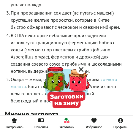
утоляет жажду.
При проращивании соя дает (не путать с машем!)
хрустящие желтые проростки, которые в Китае
быстро обжаривают с чесноком и свежим имбирем.
В США некоторые небольшие производители
используют традиционную ферментацию бобов с
кодзи (смесью спор плесневых грибов (обычно
Aspergillus oryzae), ферментов и дрожжей) для
создания соевого соуса с грибными и шоколадными
нотами, выдерживая продукт годами.
Окара — жмых, остающийся после отжима
соевого
молока
. Богат клетчаткой и белком. В Азии из него
делают котлеты и оладьи. Это отличный
безотходный и постный продукт.
Мнение эксперта
Ведущие нутрициологи России
сходятся во мнении, что
Гастрономъ
Рецепты
Заготовки
Избранное
Профиль