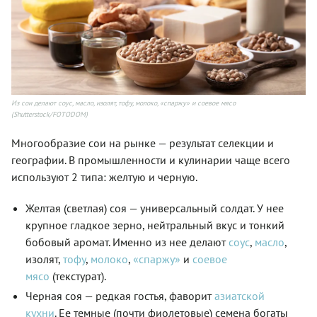
Из сои делают соус, масло, изолят, тофу, молоко, «спаржу» и соевое мясо
(Shutterstock/FOTODOM)
Многообразие сои на рынке — результат селекции и
географии. В промышленности и кулинарии чаще всего
используют 2 типа: желтую и черную.
Желтая (светлая) соя — универсальный солдат. У нее
крупное гладкое зерно, нейтральный вкус и тонкий
бобовый аромат. Именно из нее делают
соус
,
масло
,
изолят,
тофу
,
молоко
,
«спаржу»
и
соевое
мясо
(текстурат).
Черная соя — редкая гостья, фаворит
азиатской
кухни
. Ее темные (почти фиолетовые) семена богаты