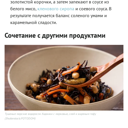
золотистой корочки, а затем запекают в соусе из
белого мисо,
кленового сиропа
и соевого соуса. В
результате получается баланс соленого умами и
карамельной сладости.
Сочетание с другими продуктами
Тушеные морские водоросли Хиджики с морковью, соей и жареным тофу
(Shutterstock/FOTODOM)