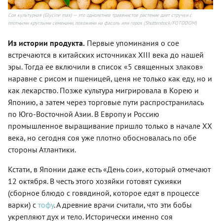
Соя культурная (Glycine max) — это однолетнее травянистое растение дает стручки с
плотными круглыми семенами, похожими на фасоль или горох (Shutterstock/FOTODOM)
Из истории продукта.
Первые упоминания о сое
встречаются в китайских источниках XIII века до нашей
эры. Тогда ее включили в список «5 священных злаков»
наравне с рисом и пшеницей, ценя не только как еду, но и
как лекарство. Позже культура мигрировала в Корею и
Японию, а затем через торговые пути распространилась
по Юго-Восточной Азии. В Европу и Россию
промышленное выращивание пришло только в начале XX
века, но сегодня соя уже плотно обосновалась по обе
стороны Атлантики.
Кстати, в Японии даже есть «День сои», который отмечают
12 октября. В честь этого хозяйки готовят сукияки
(сборное блюдо с говядиной, которое едят в процессе
варки) с
тофу
. А древние врачи считали, что эти бобы
укрепляют дух и тело. Исторически именно соя