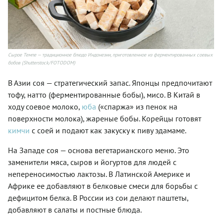
Сырое Темпе — традиционное блюдо Индонезии, приготовленное из ферментированных соевых
бобов (Shutterstock/FOTODOM)
В Азии соя — стратегический запас. Японцы предпочитают
тофу, натто (ферментированные бобы), мисо. В Китай в
ходу соевое молоко,
юба
(«спаржа» из пенок на
поверхности молока), жареные бобы. Корейцы готовят
кимчи
с соей и подают как закуску к пиву эдамаме.
На Западе соя — основа вегетарианского меню. Это
заменители мяса, сыров и йогуртов для людей с
непереносимостью лактозы. В Латинской Америке и
Африке ее добавляют в белковые смеси для борьбы с
дефицитом белка. В России из сои делают паштеты,
добавляют в салаты и постные блюда.