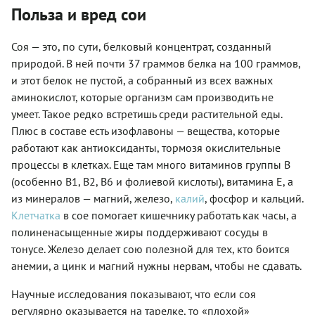
Польза и вред сои
Соя — это, по сути, белковый концентрат, созданный
природой. В ней почти 37 граммов белка на 100 граммов,
и этот белок не пустой, а собранный из всех важных
аминокислот, которые организм сам производить не
умеет. Такое редко встретишь среди растительной еды.
Плюс в составе есть изофлавоны — вещества, которые
работают как антиоксиданты, тормозя окислительные
процессы в клетках. Еще там много витаминов группы B
(особенно B1, B2, B6 и фолиевой кислоты), витамина E, а
из минералов — магний, железо,
калий
, фосфор и кальций.
Клетчатка
в сое помогает кишечнику работать как часы, а
полиненасыщенные жиры поддерживают сосуды в
тонусе. Железо делает сою полезной для тех, кто боится
анемии, а цинк и магний нужны нервам, чтобы не сдавать.
Научные исследования показывают, что если соя
регулярно оказывается на тарелке, то «плохой»