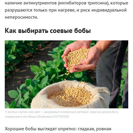
наличие антинутриентов (ингибиторов трипсина), которые
разрушаются только при нагреве, и риск индивидуальной
неперосимости.
Как выбирать соевые бобы
У желтых сортов свои цвет — однородный соломенный, матовый; зерно не должно быть
сморщенным или битым (Shutterstock/FOTODOM)
Хорошие бобы выглядят опрятно: гладкая, ровная