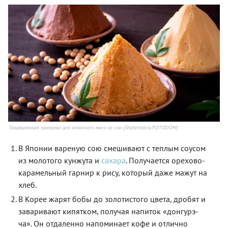
Традиционная приправа для японского мисо из сои (Shutterstock/FOTODOM)
В Японии вареную сою смешивают с теплым соусом
из молотого кунжута и
сахара
. Получается орехово-
карамельный гарнир к рису, который даже мажут на
хлеб.
В Корее жарят бобы до золотистого цвета, дробят и
заваривают кипятком, получая напиток «донгурэ-
ча». Он отдаленно напоминает кофе и отлично