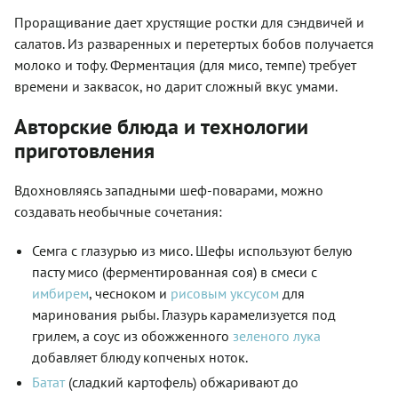
Проращивание дает хрустящие ростки для сэндвичей и
салатов. Из разваренных и перетертых бобов получается
молоко и тофу. Ферментация (для мисо, темпе) требует
времени и заквасок, но дарит сложный вкус умами.
Авторские блюда и технологии
приготовления
Вдохновляясь западными шеф-поварами, можно
создавать необычные сочетания:
Семга с глазурью из мисо. Шефы используют белую
пасту мисо (ферментированная соя) в смеси с
имбирем
, чесноком и
рисовым уксусом
для
маринования рыбы. Глазурь карамелизуется под
грилем, а соус из обожженного
зеленого лука
добавляет блюду копченых ноток.
Батат
(сладкий картофель) обжаривают до