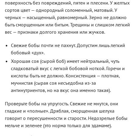
поверхность без повреждений, пятен и плесени. У желтых
сортов цвет — однородный соломенный, матовый. У
черных — насыщенный, равномерный. Зерно не должно
быть сморщенным или битым. Трещины и слишком легкий
вес — признаки долгого хранения или жучков.
Свежие бобы почти не пахнут. Допустим лишь легкий
бобовый «дух».
Хорошая соя (сырой боб) имеет нейтральный, чуть
сладковатый вкус с легкой бобовой ноткой. Горечи и
кислоты быть не должно. Консистенция — плотная,
мучнистая (сырая соя несъедобна из-за
антинутриентов, но на вкус она именно такая).
Проверьте бобы на упругость. Свежие не мнутся, они
гладкие и «полные». Дряблая, сморщенная шелуха
говорит о пересушенности и старости. Недозрелые бобы
мельче и зеленее (это норма только для эдамаме).