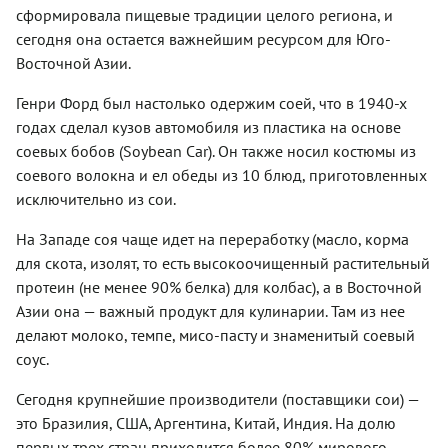
сформировала пищевые традиции целого региона, и
сегодня она остается важнейшим ресурсом для Юго-
Восточной Азии.
Генри Форд был настолько одержим соей, что в 1940-х
годах сделал кузов автомобиля из пластика на основе
соевых бобов (Soybean Car). Он также носил костюмы из
соевого волокна и ел обеды из 10 блюд, приготовленных
исключительно из сои.
На Западе соя чаще идет на переработку (масло, корма
для скота, изолят, то есть высокоочищенный растительный
протеин (не менее 90% белка) для колбас), а в Восточной
Азии она — важный продукт для кулинарии. Там из нее
делают молоко, темпе, мисо-пасту и знаменитый соевый
соус.
Сегодня крупнейшие производители (поставщики сои) —
это Бразилия, США, Аргентина, Китай, Индия. На долю
первых трех стран приходится более 80% мирового