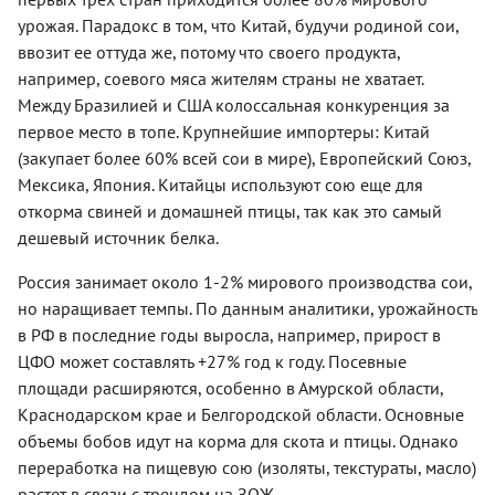
урожая. Парадокс в том, что Китай, будучи родиной сои,
ввозит ее оттуда же, потому что своего продукта,
например, соевого мяса жителям страны не хватает.
Между Бразилией и США колоссальная конкуренция за
первое место в топе. Крупнейшие импортеры: Китай
(закупает более 60% всей сои в мире), Европейский Союз,
Мексика, Япония. Китайцы используют сою еще для
откорма свиней и домашней птицы, так как это самый
дешевый источник белка.
Россия занимает около 1-2% мирового производства сои,
но наращивает темпы. По данным аналитики, урожайность
в РФ в последние годы выросла, например, прирост в
ЦФО может составлять +27% год к году. Посевные
площади расширяются, особенно в Амурской области,
Краснодарском крае и Белгородской области. Основные
объемы бобов идут на корма для скота и птицы. Однако
переработка на пищевую сою (изоляты, текстураты, масло)
растет в связи с трендом на ЗОЖ.