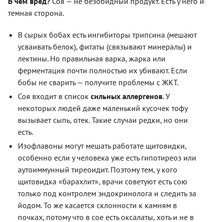
В чем вред?
Соя — не безобидный продукт. Есть у него и
темная сторона.
В сырых бобах есть ингибиторы трипсина (мешают
усваивать белок), фитаты (связывают минералы) и
лектины. Но правильная варка, жарка или
ферментация почти полностью их убивают. Если
бобы не сварить — получите проблемы с ЖКТ.
Соя входит в список
сильных аллергенов
. У
некоторых людей даже маленький кусочек тофу
вызывает сыпь, отек. Такие случаи редки, но они
есть.
Изофлавоны могут мешать работате щитовидки,
особенно если у человека уже есть гипотиреоз или
аутоиммунный тиреоидит. Поэтому тем, у кого
щитовидка «барахлит», врачи советуют есть сою
только под контролем эндокринолога и следить за
йодом. То же касается склонности к камням в
почках, потому что в сое есть оксалаты, хоть и не в