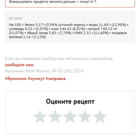
бланшировать придется немного дольше — минут 6-7.
КСТАТИ
На 100 г: белки 3,17 г (3,96% суточной нормы) • жиры 11,68 г (12,98%) •
углеводы 8,52 г (5,07%) • ккал 144,42 (8,02%) • натрий 740,52 мг
(51,07%) • общий сахар 3,85 г (7,70%) • НЖК 2,32 г (11,60%) • пищевые
волокна 2,14 г (7,13%)
Если вы заметили ошибку или неточность, пожалуйста,
сообщите нам
.
Источник: Мой Магнит
, № 03 (39), 2024
#брокколи
#кунжут
#заправка
Оцените рецепт