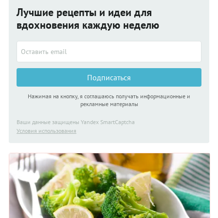
посмотреть, кто лидирует в этом своеобразном
Лучшие рецепты и идеи для
соревновании.
вдохновения каждую неделю
Подписаться
Нажимая на кнопку, я соглашаюсь получать информационные и
рекламные материалы
Ваши данные защищены Yandex SmartCaptcha
Условия использования