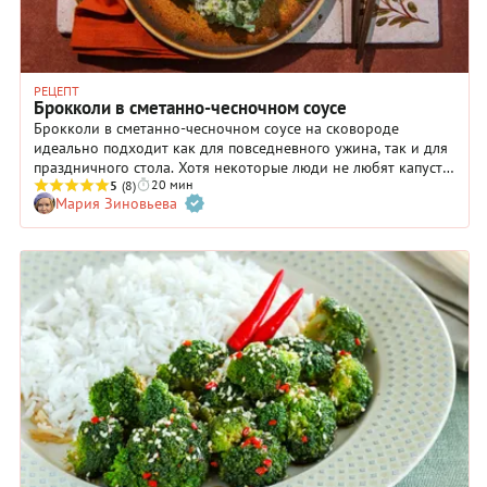
РЕЦЕПТ
Брокколи в сметанно-чесночном соусе
Брокколи в сметанно-чесночном соусе на сковороде
идеально подходит как для повседневного ужина, так и для
праздничного стола. Хотя некоторые люди не любят капусту
20 мин
ни в каком виде, вкусный кисломолочный соус с ярким
5
(8)
Мария Зиновьева
чесночным ароматом делает это блюдо неповторимым! А
чтобы избавиться от характерного капустного «духа»,
просто добавьте немного пищевой соды во время варки
соцветий. Рецепт брокколи в сметанно-чесночном соусе
очень прост и займет всего 20 минут. Если вы не нашли
свежей капусты, замените ее замороженной: предварительно
размораживать ее не нужно, просто варите на пару минут
дольше. Обязательно используйте сметану с жирностью не
менее 20%, иначе при нагревании соус может свернуться.
Капуста брокколи в сметане на сковороде станет отличным
гарниром к мясу, курице или рыбе.