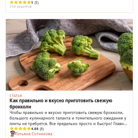
5
(5)
254 рецептов
СТАТЬЯ
Как правильно и вкусно приготовить свежую
брокколи
Чтобы правильно и вкусно приготовить свежую брокколи,
большого кулинарного таланта и томительного ожидания у
плиты не требуется. Все предельно просто и быстро! Главное
— знать основные принципы работы с брокколи, которыми
4.88
(8)
Татьяна Сотникова
мы и поделимся с вами прямо сейчас.