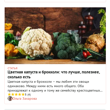
СТАТЬЯ
Цветная капуста и брокколи: что лучше, полезнее,
сколько есть
Цветная капуста и брокколи – мы любим эти овощи
одинаково. Между ними есть много общего. Оба
принадлежат к одному и тому же семейству крестоцветных
(капустных) растений, имеют несколько общих черт с точки
5
(4)
Ольга Захарова
зрения приготовления и пользы для здоровья. Однако есть
несколько важных отличий. Мы решили сравнивать цветную
капусту и брокколи по 8 параметрам, а потом просто