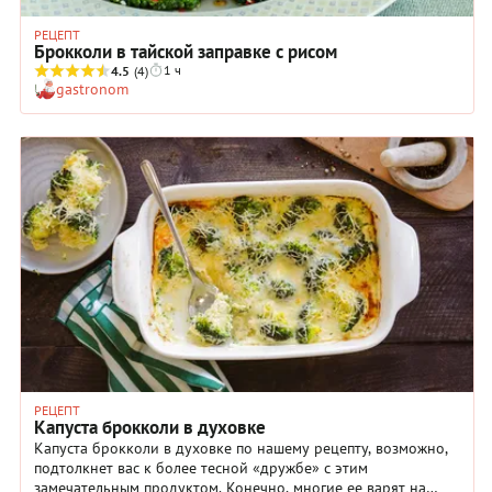
РЕЦЕПТ
Брокколи в тайской заправке с рисом
1 ч
4.5
(4)
gastronom
РЕЦЕПТ
Капуста брокколи в духовке
Капуста брокколи в духовке по нашему рецепту, возможно,
подтолкнет вас к более тесной «дружбе» с этим
замечательным продуктом. Конечно, многие ее варят на