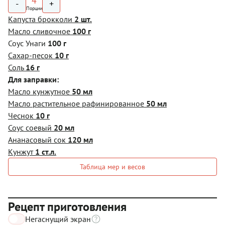
4
-
+
Порции
Капуста брокколи
2 шт.
Масло сливочное
100 г
Соус Унаги
100 г
Сахар-песок
10 г
Соль
16 г
Для заправки:
Масло кунжутное
50 мл
Масло растительное рафинированное
50 мл
Чеснок
10 г
Соус соевый
20 мл
Ананасовый сок
120 мл
Кунжут
1 ст.л.
Таблица мер и весов
Рецепт приготовления
Негаснущий экран