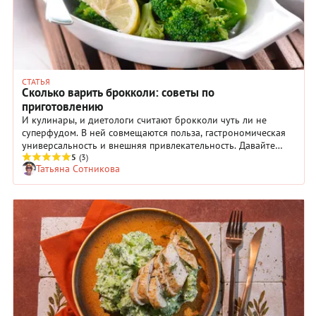
СТАТЬЯ
Сколько варить брокколи: советы по
приготовлению
И кулинары, и диетологи считают брокколи чуть ли не
суперфудом. В ней совмещаются польза, гастрономическая
универсальность и внешняя привлекательность. Давайте
подробно обсудим свойства и возможности этой капусты и
5
(3)
Татьяна Сотникова
научимся правильно варить ее кудрявые ярко-зеленые
соцветия.