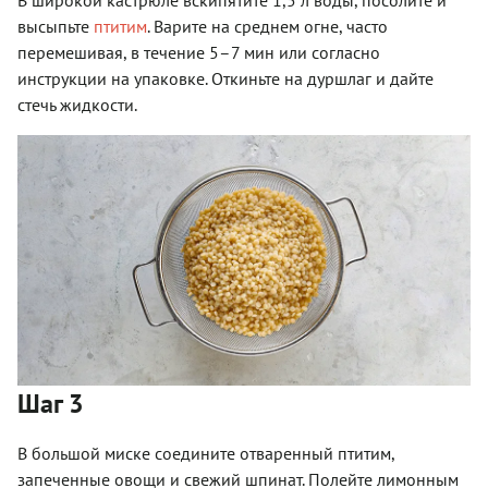
В широкой кастрюле вскипятите 1,5 л воды, посолите и
высыпьте
птитим
. Варите на среднем огне, часто
перемешивая, в течение 5–7 мин или согласно
инструкции на упаковке. Откиньте на дуршлаг и дайте
стечь жидкости.
Шаг 3
В большой миске соедините отваренный птитим,
запеченные овощи и свежий шпинат. Полейте лимонным