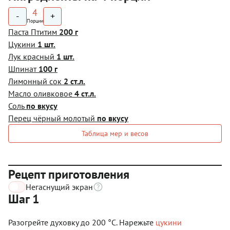
4
-
+
Порции
Паста Птитим
200 г
Цукини
1 шт.
Лук красный
1 шт.
Шпинат
100 г
Лимонный сок
2 ст.л.
Масло оливковое
4 ст.л.
Соль
по вкусу
Перец чёрный молотый
по вкусу
Таблица мер и весов
Рецепт приготовления
Негаснущий экран
Шаг 1
Разогрейте духовку до 200 °C. Нарежьте
цукини