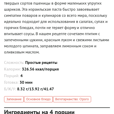
твердых сортов пшеницы в форме маленьких упругих
шариков. Эта израильская паста быстро завоевывает
симпатии поваров и кулинаров со всего мира, поскольку
идеально подходит для использования в салатах, супах и
горячих блюдах, почти не теряет форму и отлично
впитывает соусы. В нашем рецепте сочетаем птитим с
запеченными цукини, красным луком и свежими листьями
молодого шпината, заправляем лимонным соком и
оливковым маслом.
Сложность:
Простые рецепты
Калории:
326.56 ккал/порция
Порций:
4
Готовка:
30 мин
Б/Ж/У:
8.32 г/13.92 г/41.47
Запекание
Основное блюдо
Вегетарианство: Строго
Ингредиенты на 4 порции