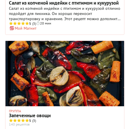
Салат из копченой индейки с птитимом и кукурузой
Салат из копченой индейки с птитимом и кукурузой отлично
подойдет для пикника. Он хорошо переносит
транспортировку и хранение. Этот рецепт можно дополнить
20 мин
небольшим количеством свежего перца чили (нарежьте его
5
(3)
Мой Магнит
кольцами или очень мелким кубиком), разнообразной
зеленью и нерафинированным маслом – оливковым,
подсолнечным или кукурузным. Мясо, кстати, можно
использовать любое. Хорошо подойдут для такого салата
остатки запеченной курицы или отварная телятина. Блюдо
может выступить как в роли гарнира, так и в качестве
полноценного обеда на скорую руку, особенно в летний
день.
ГРУППА
Запеченные овощи
5
(3)
140 рецептов