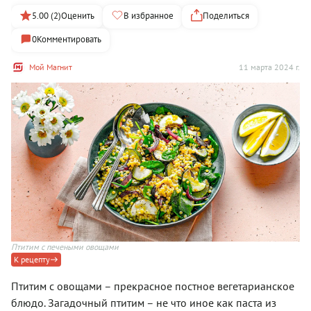
5.00 (2)
Оценить
В избранное
Поделиться
0
Комментировать
Мой Магнит
11 марта 2024 г.
Птитим с печеными овощами
К рецепту
Птитим с овощами – прекрасное постное вегетарианское
блюдо. Загадочный птитим – не что иное как паста из