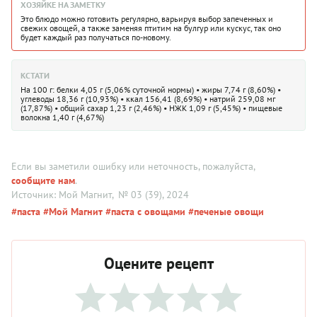
ХОЗЯЙКЕ НА ЗАМЕТКУ
Это блюдо можно готовить регулярно, варьируя выбор запеченных и
свежих овощей, а также заменяя птитим на булгур или кускус, так оно
будет каждый раз получаться по-новому.
КСТАТИ
На 100 г: белки 4,05 г (5,06% суточной нормы) • жиры 7,74 г (8,60%) •
углеводы 18,36 г (10,93%) • ккал 156,41 (8,69%) • натрий 259,08 мг
(17,87%) • общий сахар 1,23 г (2,46%) • НЖК 1,09 г (5,45%) • пищевые
волокна 1,40 г (4,67%)
Если вы заметили ошибку или неточность, пожалуйста,
сообщите нам
.
Источник: Мой Магнит
, № 03 (39), 2024
#паста
#Мой Магнит
#паста с овощами
#печеные овощи
Оцените рецепт