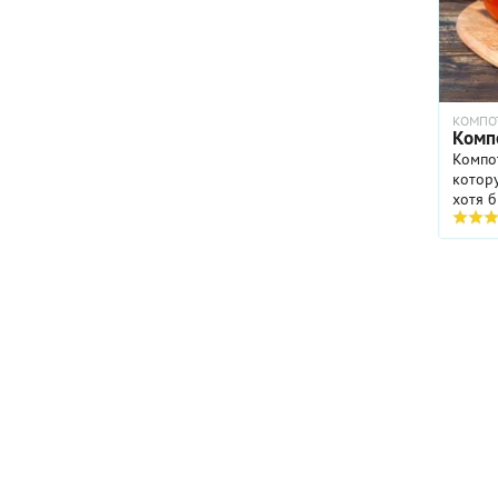
КОМПО
Компо
Компот
котор
хотя б
вкусн
ничем 
хозяй
послед
вкусн
предп
плодо
приго
зиму 
без т
подро
консе
ингре
трехл