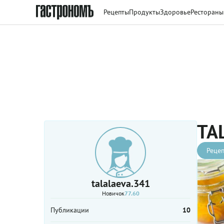
Рецепты
Продукты
Здоровье
Рестораны
TA
Рецеп
talalaeva.341
Новичок
77.60
Публикации
10