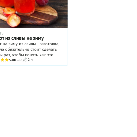
используется соус бешамель, и
между прочим, как раз и родн
горячее с тем, что действител
существует в самой Франции.
Дополняют ли там мясо помид
сказать сложно. Но что бешам
ТЫ
же ставит блюдо на более выс
т из сливы на зиму
гастрономический уровень,
 на зиму из сливы - заготовка,
несомненно!
ую обязательно стоит сделать
ы раз, чтобы понять как это
2 ч
о. Сливовый компот получается
5.00
(66)
не хуже варенья, хотя многие
ки предпочитают обычно
ний вариант. Этот рецепт
ого ароматного напитка
олагает метод двойной заливки
в сахарным сиропом. А как
товить витаминный компот на
с насыщенным вкусом и цветом
радиционной варки фруктов, мы
бно рассказываем в шагах. Для
рвации на указанное количество
диентов вам понадобится три
итровые банки или шесть