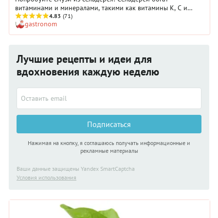
витаминами и минералами, такими как витамины К, С и
калий, которые помогают укрепить иммунную систему и
4.83
(71)
gastronom
поддерживать нормальную работу организма. Кроме того,
это отличный источник клетчатки, которая способствует
пищеварению и помогает чувствовать себя сытым и бодрым
в течение дня. Смузи из сельдерея универсален, и вы можете
Лучшие рецепты и идеи для
смешивать и сочетать различные ингредиенты, чтобы
создать свой собственный уникальный вкус. И, что самое
вдохновения каждую неделю
приятное, его невероятно легко приготовить!
Подписаться
Нажимая на кнопку, я соглашаюсь получать информационные и
рекламные материалы
Ваши данные защищены Yandex SmartCaptcha
Условия использования