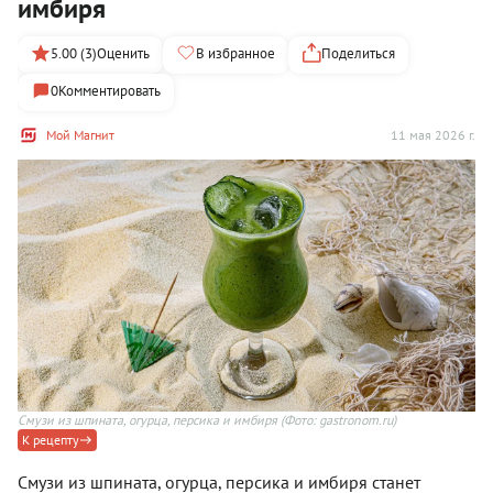
имбиря
5.00 (3)
Оценить
В избранное
Поделиться
0
Комментировать
Мой Магнит
11 мая 2026 г.
Смузи из шпината, огурца, персика и имбиря
(Фото: gastronom.ru)
К рецепту
Смузи из шпината, огурца, персика и имбиря станет