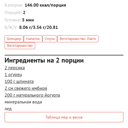
Калории:
146.00 ккал/порция
Порций:
2
Готовка:
5 мин
Б/Ж/У:
8.06 г/3.56 г/20.81
Блендер
Напиток
Смузи
Вегетарианство: Лакто
Вегетарианство
Ингредиенты на 2 порции
2 персика
1 огурец
100 г шпината
2 см свежего имбиря
200 г натурального йогурта
минеральная вода
лед
Таблица мер и весов