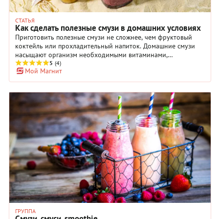
СТАТЬЯ
Как сделать полезные смузи в домашних условиях
Приготовить полезные смузи не сложнее, чем фруктовый
коктейль или прохладительный напиток. Домашние смузи
насыщают организм необходимыми витаминами,
используются как детокс-продукт и средство для похудения.
5
(4)
Мой Магнит
В нашей подборке собраны смузи с ягодами, фруктами и
овощами на любой вкус. Вы можете варьировать
ингредиенты и их количество в рецептах смузи на свое
усмотрение. Для приготовления смузи в домашних условиях
вам понадобится блендер.
ГРУППА
Смузи, смуси, smoothie