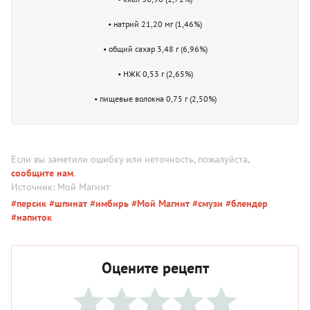
• натрий 21,20 мг (1,46%)
• общий сахар 3,48 г (6,96%)
• НЖК 0,53 г (2,65%)
• пищевые волокна 0,75 г (2,50%)
Если вы заметили ошибку или неточность, пожалуйста,
сообщите нам
.
Источник: Мой Магнит
#персик
#шпинат
#имбирь
#Мой Магнит
#смузи
#блендер
#напиток
Оцените рецепт