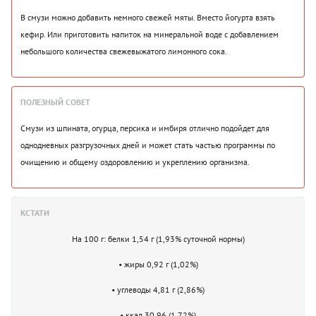
В смузи можно добавить немного свежей мяты. Вместо йогурта взять
кефир. Или приготовить напиток на минеральной воде с добавлением
небольшого количества свежевыжатого лимонного сока.
ПОЛЕЗНЫЙ СОВЕТ
Смузи из шпината, огурца, персика и имбиря отлично подойдет для
однодневных разгрузочных дней и может стать частью программы по
очищению и общему оздоровлению и укреплению организма.
КСТАТИ
На 100 г: белки 1,54 г (1,93% суточной нормы)
• жиры 0,92 г (1,02%)
• углеводы 4,81 г (2,86%)
• ккал 30,96 (1,72%)