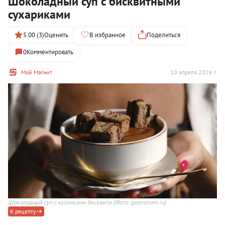
Шоколадный суп с бисквитными
сухариками
5.00 (3)
Оценить
В избранное
Поделиться
0
Комментировать
Мой Магнит
10 апреля 2026 г.
Шоколадный суп с кусочками бисквита
(Фото: gastronom.ru)
К рецепту