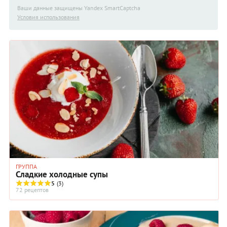
Ваши данные защищены Yandex SmartCaptcha
Условия использования
ГРУППА
Сладкие холодные супы
5
(3)
72 рецептов