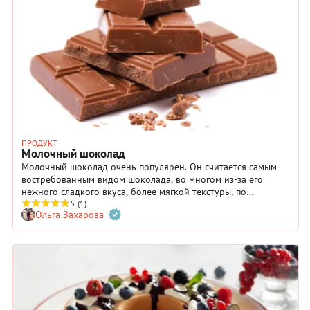
ПРОДУКТ
Молочный шоколад
Молочный шоколад очень популярен. Он считается самым
востребованным видом шоколада, во многом из-за его
нежного сладкого вкуса, более мягкой текстуры, по
сравнению с горьким шоколадом, и питательности.
5
(1)
Ольга Захарова
Молочный шоколад изготавливается из какао-бобов, сахара
и молока. Теперь молоко не обязательно должно быть
коровьим, есть несколько растительных версий молочного
шоколада, приготовленных из кокосового, овсяного,
рисового и миндального молока.