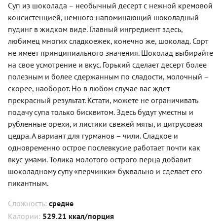
Суп из шоколада – необычный десерт с нежной кремовой
консистенцией, немного напоминающий шоколадный
пудинг в жидком виде. Главный ингредиент здесь,
любимец многих сладкоежек, конечно же, шоколад. Сорт
не имеет принципиального значения. Шоколад выбирайте
на свое усмотрение и вкус. Горький сделает десерт более
полезным и более сдержанным по сладости, молочный –
скорее, наоборот. Но в любом случае вас ждет
прекрасный результат. Кстати, можете не ограничивать
подачу супа только бисквитом. Здесь будут уместны и
рубленные орехи, и листики свежей мяты, и цитрусовая
цедра. А вариант для гурманов – чили. Сладкое и
одновременно острое послевкусие работает почти как
вкус умами. Толика молотого острого перца добавит
шоколадному супу «перчинки» буквально и сделает его
пикантным.
Сложность:
средне
Калории:
529.21 ккал/порция