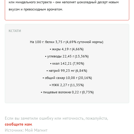
или миндального экстракта – они наполнят шоколадный десерт новым
вкусом и превосходным ароматом.
КСТАТИ
На 100 г: белки 3,75 г (4,69% суточной нормы)
• жиры 4,19 г (4,66%)
• углеводы 22,45 г (13,36%)
• ккал 142,21 (7,90%)
• натрий 99,23 мг (6,84%)
• общий сахар 10,08 г (20,16%)
• НЖК 2,27 г (11,35%)
• пищевые волокна 0,22 г (0,73%)
Если вы заметили ошибку или неточность, пожалуйста,
сообщите нам
.
Источник: Мой Магнит