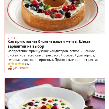
СТАТЬЯ
Как приготовить бисквит вашей мечты. Шесть
вариантов на выбор
Изобретение французских кондитеров, легкое и нежное
бисквитное тесто стало прекрасной основой для тортов,
печенья, рулетов и пирожных. Приготовьте один из шести
вариантов бисквита или каждый по очереди, чтобы понять,
5
(2)
gastronom
какой из них станет для вас самым любимым – классический,
женуаз, дакуаз, джоконда, ангельский или шифоновый
бисквит.