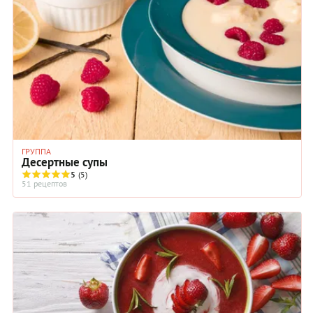
ГРУППА
Десертные супы
5
(5)
51 рецептов