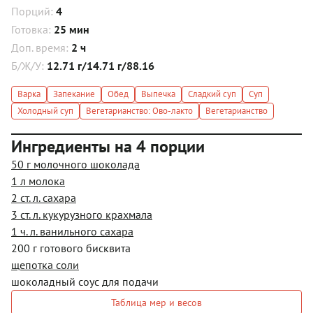
Порций:
4
Готовка:
25 мин
Доп. время:
2 ч
Б/Ж/У:
12.71 г/14.71 г/88.16
Варка
Запекание
Обед
Выпечка
Сладкий суп
Суп
Холодный суп
Вегетарианство: Ово-лакто
Вегетарианство
Ингредиенты на 4 порции
50 г молочного шоколада
1 л молока
2 ст. л. сахара
3 ст. л. кукурузного крахмала
1 ч. л. ванильного сахара
200 г готового бисквита
щепотка соли
шоколадный соус для подачи
Таблица мер и весов