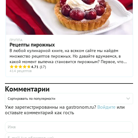
ГРУППА
Рецепты пирожных
В любой кулинарной книге, на всяком сайте мы найдём
множество рецептов пирожных. Но давайте вдумаемся, в
какой момент выпечка становится пирожным? Первое, что
приходит в голову – пирожное всегда подаётся порционно.
4.71
(17)
414 рецептов
То есть, кусок торта это уже пирожное? Да, если его подали
к столу не в виде целого торта. Пирожное – это выпечка с
кремом. А вот и нет, далеко не всегда. Есть рецепты
Комментарии
пирожных с желе, помадкой, глазурью – но без крема. Но
что объединяет все пирожные (кроме порционности,
Сортировать по популярности
Уже зарегистрированны на gastronom.ru?
Войдите
или
оставьте комментарий как гость