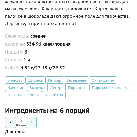
желание, можно вырезать из сахарной пасты звезды для
макушек елочек. Как видите, пирожные «Картошка» на
палочке в шоколаде дают огромное поле для творчества.
Дерзайте, и приятного аппетита!
Сложность:
средне
Калории:
334.96 ккал/порция
Порций:
6
Готовка:
1 ч
Б/Ж/У:
4.34 г/22.15 г/29.52
Блендер
Духовка
Миксер
Выпекание
Охлаждение
Чаепитие
Выпечка
Десерт
Пирожное
Пирожное Картошка
Новогоднее меню
Новый год
Ингредиенты на 6 порций
6
-
+
Порций
Для теста: