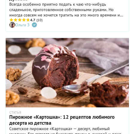
Всегда особенно приятно подать к чаю что-нибудь
сладенькое, приготовленное собственными руками. Но
иногда совсем не хочется тратить на это много времени и
суетиться у раскаленной духовки. Что ж, выход есть –
4.7
(10)
Ольга З
можно готовить и без неё!
СТАТЬЯ
Пирожное «Картошка»: 12 рецептов любимого
десерта из детства
Советское пирожное «Картошка» — десерт, любимый