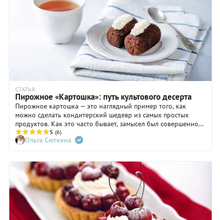
Благо всяких продуктов на основе кокоса в продаже
достаточно. При определенном усердии можно даже
приготовить веганскую постную «картошку» — на кокосовом
масле. Но мы все-таки сделаем на сливочном. Так вкуснее.
СТАТЬЯ
Пирожное «Картошка»: путь культового десерта
Пирожное картошка — это наглядный пример того, как
можно сделать кондитерский шедевр из самых простых
продуктов. Как это часто бывает, замысел был совершенно
другим, но результат оказался просто фантастическим.
5
(6)
Ольга Сюткина
Созданная для утилизации бисквитных обрезков в
общепите, «Картошка» быстро завоевала симпатии хозяек. И
стала культовым десертом в нашей стране.