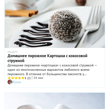
РЕЦЕПТ
Домашнее пирожное Картошка с кокосовой
стружкой
Домашнее пирожное «картошка» с кокосовой стружкой —
один из многочисленных вариантов любимого всеми
пирожного. В отличие от большинства лакомств у
35 мин
«картошки» нет эталонного рецепта. Даже в советские
5
(3)
Юлия
времена ее готовили из самых разных ингредиентов — кто-
то покупал простые сладкие сухарики, а кто-то не ленился
печь и сушить бисквиты. Поэтому у всех «картошка» была
разная, но, как правило, вкусная, если на нее не жалели
сливочного масла. С советских времен «выращено» немало
сортов старой доброй «картошки». Мы предлагаем вам
рецепт «тропической» вариации — кокосовой «картошки».