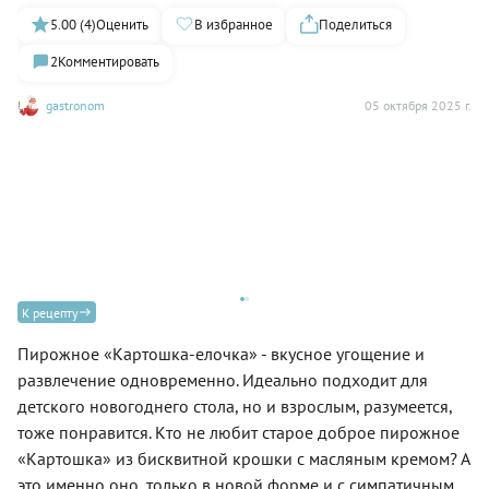
5.00 (4)
Оценить
В избранное
Поделиться
2
Комментировать
gastronom
05 октября 2025 г.
К рецепту
Пирожное «Картошка-елочка» - вкусное угощение и
развлечение одновременно. Идеально подходит для
кий
Тр
детского новогоднего стола, но и взрослым, разумеется,
до
тоже понравится. Кто не любит старое доброе пирожное
«Картошка» из бисквитной крошки с масляным кремом? А
это именно оно, только в новой форме и с симпатичным