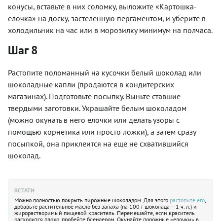
конусы, вставьте в них соломку, выложите «Картошка-
елочка» на доску, застеленную пергаментом, и уберите в
холодильник на час или в морозилку минимум на полчаса.
Шаг 8
Растопите поломанный на кусочки белый шоколад или
шоколадные капли (продаются в кондитерских
магазинах). Подготовьте посыпку. Выньте ставшие
твердыми заготовки. Украшайте белым шоколадом
(можно окунать в него елочки или делать узоры с
помощью корнетика или просто ложки), а затем сразу
посыпкой, она приклеится на еще не схватившийся
шоколад.
КСТАТИ
Можно полностью покрыть пирожные шоколадом. Для этого
растопите его
,
добавьте растительное масло без запаха (на 100 г шоколада – 1 ч. л.) и
жирорастворимый пищевой краситель. Перемешайте, если краситель
расходится плохо, пробейте блендером. Окунайте порожные «елочки» в