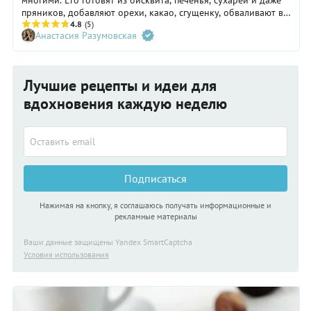
многими. Его готовят из бисквита, печенья, сухарей и даже
пряников, добавляют орехи, какао, сгущенку, обваливают в
крошке, кокосе или покрывают шоколадной глазурью. В
4.8
(5)
Анастасия Разумовская
советские годы «Картошка» была способом использовать
остатки выпечки, а сегодня это полноценный десерт с
различными вариациями. Расскажем, как приготовить
вкусное пирожное в домашних условиях, и поделимся
Лучшие рецепты и идеи для
подборкой из 12 рецептов.
вдохновения каждую неделю
Подписаться
Нажимая на кнопку, я соглашаюсь получать информационные и
рекламные материалы
Ваши данные защищены Yandex SmartCaptcha
Условия использования