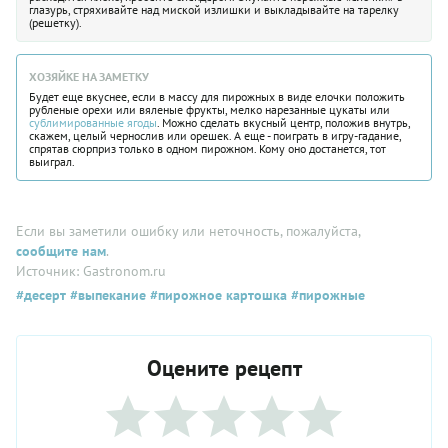
глазурь, стряхивайте над миской излишки и выкладывайте на тарелку
(решетку).
ХОЗЯЙКЕ НА ЗАМЕТКУ
Будет еще вкуснее, если в массу для пирожных в виде елочки положить
рубленые орехи или вяленые фрукты, мелко нарезанные цукаты или
сублимированные ягоды
. Можно сделать вкусный центр, положив внутрь,
скажем, целый чернослив или орешек. А еще - поиграть в игру-гадание,
спрятав сюрприз только в одном пирожном. Кому оно достанется, тот
выиграл.
Если вы заметили ошибку или неточность, пожалуйста,
сообщите нам
.
Источник: Gastronom.ru
#десерт
#выпекание
#пирожное картошка
#пирожные
Оцените рецепт