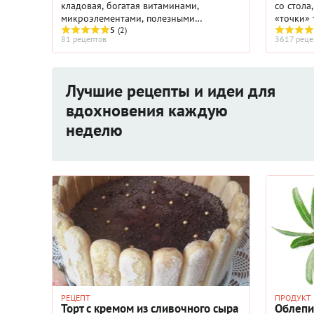
кладовая, богатая витаминами,
со стола
микроэлементами, полезными
«точки» 
фруктовыми кислотами. Уникальные
5
(2)
десертов
81 рецептов
3617 реце
лечебные свойства ягод и масла
муссы, с
облепихи помогут в непростой ...
фланы, с
Лучшие рецепты и идеи для
вдохновения каждую
неделю
РЕЦЕПТ
ПРОДУКТ
Торт с кремом из сливочного сыра
Облепи