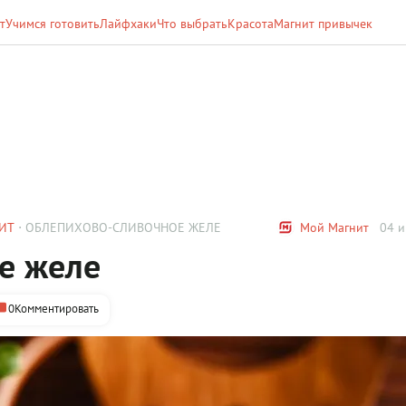
т
Учимся готовить
Лайфхаки
Что выбрать
Красота
Магнит привычек
ИТ
ОБЛЕПИХОВО-СЛИВОЧНОЕ ЖЕЛЕ
Мой Магнит
04 и
е желе
0
Комментировать