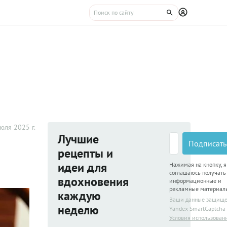
юля 2025 г.
Лучшие
Подписать
рецепты и
идеи для
Нажимая на кнопку, я
соглашаюсь получать
вдохновения
информационные и
рекламные материал
каждую
Ваши данные защищ
неделю
Yandex SmartCaptcha
Условия использован