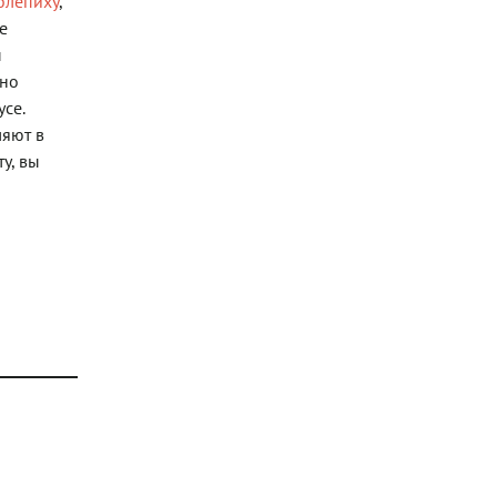
блепиху
,
е
ы
жно
се.
ляют в
у, вы