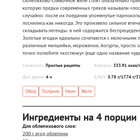
Облепихово-сливочное желе стоит обязательно приг
которую предки современных греков называли «лос
случайно: после их поедания упомянутые парнокоп
лоснились как никогда. Это произвело сильное впеч
складывать легенды: в ней содержится беспрецеден
Золотые ягодки идеально сочетаются с молочными п
различные милшейки, мороженое, йогурты, просто з
точно полюбите «костянку» (еще одно название чудес
Сложность:
Простые рецепты
Калории:
333.91 ккал/
Доп. время:
4 ч
Б/Ж/У:
5.78 г/17.74 г/3
Обед
Полдник
Ужин
Желе
Ингредиенты на 4 порции
Для облепихового слоя:
200 г ягод облепихи