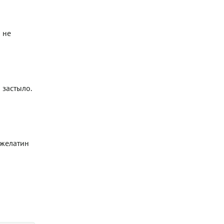
 не
 застыло.
 желатин