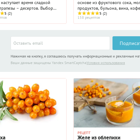
, наступает время сладкой
основе из фруктового сока, м
трапезы – десертов. Выбор
продуктов, бульона, вина, кофе
 поистине безграничен. Желе и
5
(2)
шоколада. Для приготовления 
5
(2)
птов
158 рецептов
уфле и мороженое, кремы и
используют желирующие вещес
ладкая выпечка и ...
например, желатин, ...
Подписа
Нажимая на кнопку, я соглашаюсь получать информационные и рекламные м
Ваши данные защищены Yandex SmartCaptcha
Условия использования
РЕЦЕПТ
ха
Желе из облепихи