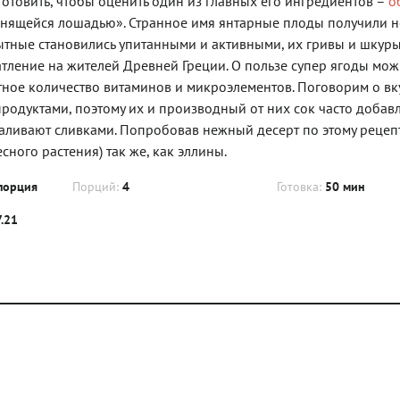
отовить, чтобы оценить один из главных его ингредиентов –
о
нящейся лошадью». Странное имя янтарные плоды получили н
ытные становились упитанными и активными, их гривы и шкур
атление на жителей Древней Греции. О пользе супер ягоды мо
тное количество витаминов и микроэлементов. Поговорим о вку
родуктами, поэтому их и производный от них сок часто добав
аливают сливками. Попробовав нежный десерт по этому рецепт
ного растения) так же, как эллины.
порция
Порций:
4
Готовка:
50 мин
7.21