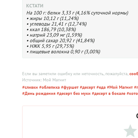
КСТАТИ
На 100 г: белки 3,33 г (4,16% суточной нормы)
• жиры 10,12 г (11,24%)
• углеводы 21,41 г (12,74%)
• ккал 186,79 (10,38%)
• натрий 23,09 мг (1,59%)
• общий сахар 20,92 г (41,84%)
• НЖК 5,95 г (29,75%)
• пищевые волокна 0,90 г (3,00%)
Если вы заметили ошибку или неточность, пожалуйста,
соо
Источник: Мой Магнит
#сливки
#облепиха
#фуршет
#десерт
#еда
#Мой Магнит
#п
#День рождения
#десерт без муки
#десерт в бокале
#кото