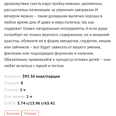
удовольствии съесть пару-тройку нежных, ароматных,
рассыпчатых печенюшек за утренним завтраком. И
вечером можно – такая домашняя выпечка хороша в
любое время дня. И даже в меру полезна, так как
содержит только натуральные ингредиенты. А если душа
потребует не только вкусного содержания, но и внешней
красоты, облеките ее в форму звездочек, сердечек, мишек
или зайчиков – все будет зависеть от вашего умения,
фантазии или подходящих формочек в наличии.
Обязательно привлекайте к процессу готовки детей – они
любят возиться с мукой и тестом.
Калории:
393.36 ккал/порция
Порций:
8
Готовка:
1 ч
Доп. время:
1 ч
Б/Ж/У:
5.74 г/13.96 г/63.42
Выпечка
Печенье