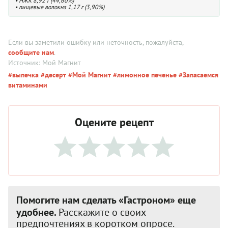
• НЖК 8,92 г (44,60%)
• пищевые волокна 1,17 г (3,90%)
Если вы заметили ошибку или неточность, пожалуйста,
сообщите нам
.
Источник: Мой Магнит
#выпечка
#десерт
#Мой Магнит
#лимонное печенье
#Запасаемся
витаминами
Оцените рецепт
Помогите нам сделать «Гастроном» еще
удобнее.
Расскажите о своих
предпочтениях в коротком опросе.