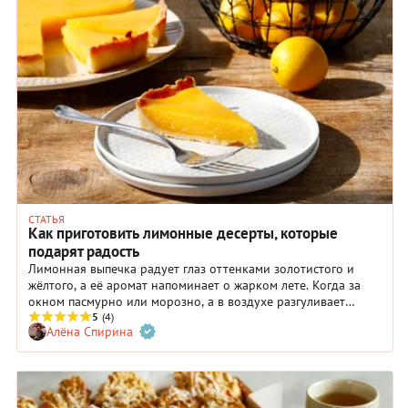
СТАТЬЯ
Как приготовить лимонные десерты, которые
подарят радость
Лимонная выпечка радует глаз оттенками золотистого и
жёлтого, а её аромат напоминает о жарком лете. Когда за
окном пасмурно или морозно, а в воздухе разгуливает
простуда, цитрусовые, в особенности лимоны, улучшают
5
(4)
Алёна Спирина
настроение и придают организму силы.