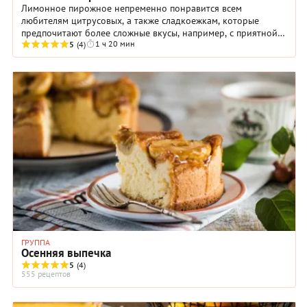
Лимонное пирожное непременно понравится всем
любителям цитрусовых, а также сладкоежкам, которые
предпочитают более сложные вкусы, например, с приятной
1 ч 20 мин
кислинкой. Способ приготовления лакомства — ...
5
(4)
ГРУППА
Осенняя выпечка
5
(4)
555 рецептов