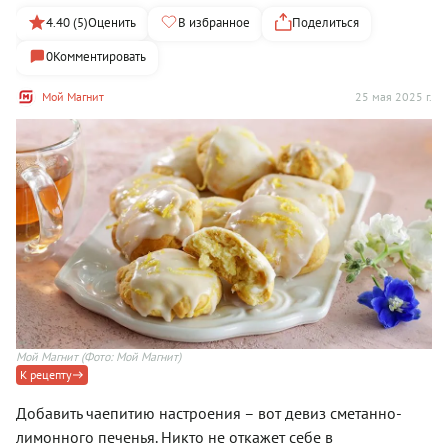
4.40 (5)
Оценить
В избранное
Поделиться
0
Комментировать
Мой Магнит
25 мая 2025 г.
Мой Магнит
(Фото: Мой Магнит)
К рецепту
Добавить чаепитию настроения – вот девиз сметанно-
лимонного печенья. Никто не откажет себе в