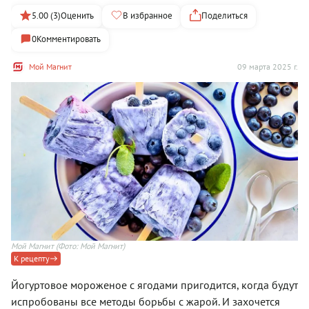
5.00 (3)
Оценить
В избранное
Поделиться
0
Комментировать
Мой Магнит
09 марта 2025 г.
Мой Магнит
(Фото: Мой Магнит)
К рецепту
Йогуртовое мороженое с ягодами пригодится, когда будут
испробованы все методы борьбы с жарой. И захочется