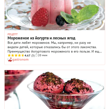
РЕЦЕПТ
Мороженое из йогурта и лесных ягод
Все дети любят мороженое. Мы, например, ни разу не
видели детей, которые отказались бы от этого лакомства.
Преимущество йогуртового мороженого в его пользе. И еще
20 мин
в том, что оно не такое калорийное, как сливочное. А о
4.67
(3)
gastronom
пользе и аромате лесных ягод мы даже и рассуждать не
будем. Вы, кстати, вполне можете заменить чернику с
малиной на землянику с ежевикой или что там у вас растет в
соседнем лесу?