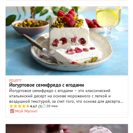
простых и доступных ингредиентов, и второй – долгих
манипуляций с продуктами не предполагается. Итак, купите
все необходимое, включите морозилку на максимум,
достаньте миксер и приступайте. В самом конце можете
добавить еще капельку волшебства – полить готовое
мороженое любимым сиропом, посыпать орешками или
украсить свежими ягодами или листочком мяты.
РЕЦЕПТ
Йогуртовое семифредо с ягодами
Йогуртовое семифредо с ягодами – это классический
итальянский десерт на основе мороженого с легкой и
воздушной текстурой, за счет того, что основа для десерта
20 мин
интенсивно взбивается перед замораживанием. Семифредо
4.67
(3)
Мой Магнит
по нашему рецепту готовится на основе йогурта и белков,
поэтому подходит даже людям с аллергией на лактозу.
Кроме того, вместо рафинированного сахара в нашем
рецепте мы используем мед, поэтому такой десерт полезнее