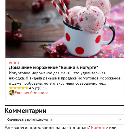
для фигуры. И даже небольшой кусочек такого «торта»
освежит в жаркий день. Мы предлагаем добавить к
мороженому малину и фисташки, но вы можете
использовать любые другие сезонные ягоды и любимые
орехи.
РЕЦЕПТ
Домашнее мороженое "Вишня в йогурте"
Йогуртовое мороженое для меня - это удивительная
находка. Я видела раньше в продаже йогуртовое мороженое
и даже пробовала, но его вкус меня совершенно не
1 ч
впечатлил... Однако я все же решилась сделать сама
4.5
(2)
Евгения Смирнова
йогуртовое мороженое - и это восхитительно! Невероятная
шелковистая структура, насыщенный сливочно-йогуртовый
вкус и кусочки вишни - это просто праздник какой-то!
Комментарии
Сортировать по популярности
Уже зарегистрированны на gastronom.ru?
Войдите
или