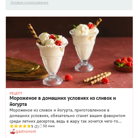
Условия использования
РЕЦЕПТ
Мороженое в домашних условиях из сливок и
йогурта
Мороженое из сливок и йогурта, приготовленное в
домашних условиях, обязательно станет вашим фаворитом
среди летних десертов, ведь в жару так хочется чего-то
30 мин
легкого, прохладного и освежающего. Йогуртовое
5
(2)
gastronom
мороженое как раз из этой категории, к тому же его рецепт
имеет два больших плюса. Первый – мороженое состоит из