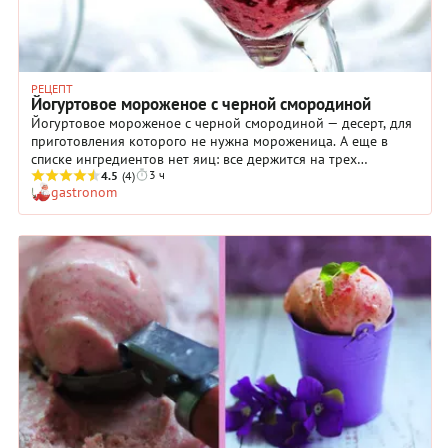
РЕЦЕПТ
Йогуртовое мороженое с черной смородиной
Йогуртовое мороженое с черной смородиной — десерт, для
приготовления которого не нужна мороженица. А еще в
списке ингредиентов нет яиц: все держится на трех
3 ч
компонентах — натуральном йогурте, жирных сливках и
4.5
(4)
gastronom
ягодном пюре. Мед или сахар добавляют сладость, но не
устраняют смородиновую кислинку — она остается главной
и контрастирует со сливочной мягкость. И никакого
ощущения жирности, как в случае с классическим
пломбиром! Йогурт дает легкость и приятную
кисломолочную ноту, а сливки — воздушность. Тертый
шоколад в финале — не просто украшение, но и текстурный
акцент. Домашнее йогуртовое мороженое со смородиной
требует времени на заморозку и несколько перемешиваний,
но активной работы — минут десять. В жару — то, что нужно.