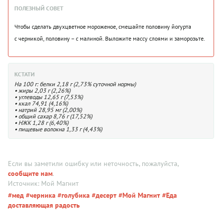
ПОЛЕЗНЫЙ СОВЕТ
Чтобы сделать двухцветное мороженое, смешайте половину йогурта
с черникой, половину – с малиной. Выложите массу слоями и заморозьте.
КСТАТИ
На 100 г: белки 2,18 г (2,73% суточной нормы)
• жиры 2,03 г (2,26%)
• углеводы 12,65 г (7,53%)
• ккал 74,91 (4,16%)
• натрий 28,95 мг (2,00%)
• общий сахар 8,76 г (17,52%)
• НЖК 1,28 г (6,40%)
• пищевые волокна 1,33 г (4,43%)
Если вы заметили ошибку или неточность, пожалуйста,
сообщите нам
.
Источник: Мой Магнит
#мед
#черника
#голубика
#десерт
#Мой Магнит
#Еда
доставляющая радость