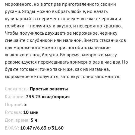
мороженого, но в этот раз приготовленного своими
руками. Ягоды можно выбрать любые, но начать
кулинарный эксперимент советуем все же с черники и
голубики — получится и вкусно, и невероятно красиво.
Чтобы получилось двухцветное мороженое, чернику
смешайте с клубникой или малиной. Вместо стаканчиков
для мороженого можно приспособить маленькие
упаковки из-под йогурта. Во время заморозки массу
рекомендуется перемешивать примерно раз в час-два. Но
будьте готовым: точно таким же, как из магазина,
мороженое не получится, зато вкус точно запомнится.
Сложность:
Простые рецепты
Калории:
233.25 ккал/порция
Порций:
5
Готовка:
10 мин
Доп. время:
5 ч
Б/Ж/У:
10.47 г/6.63 г/31.60