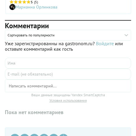
снова много пользы и гораздо больше вкуса. Диетологи
5
(5)
Марианна Орлинкова
говорят, что человеку нужно съедать 5–7 порций овощей в
день, при этом порция, с точки зрения диетолога, — это
примерно 80 г. Вот и считайте сами!
Комментарии
Сортировать по популярности
Уже зарегистрированны на gastronom.ru?
Войдите
или
оставьте комментарий как гость
Ваши данные защищены Yandex SmartCaptcha
Условия использования
Пока нет комментариев