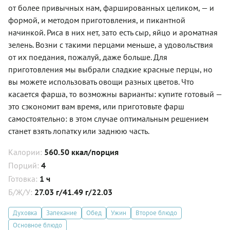
от более привычных нам, фаршированных целиком, — и
формой, и методом приготовления, и пикантной
начинкой. Риса в них нет, зато есть сыр, яйцо и ароматная
зелень. Возни с такими перцами меньше, а удовольствия
от их поедания, пожалуй, даже больше. Для
приготовления мы выбрали сладкие красные перцы, но
вы можете использовать овощи разных цветов. Что
касается фарша, то возможны варианты: купите готовый —
это сэкономит вам время, или приготовьте фарш
самостоятельно: в этом случае оптимальным решением
станет взять лопатку или заднюю часть.
Калории:
560.50 ккал/порция
Порций:
4
Готовка:
1 ч
Б/Ж/У:
27.03 г/41.49 г/22.03
Духовка
Запекание
Обед
Ужин
Второе блюдо
Основное блюдо