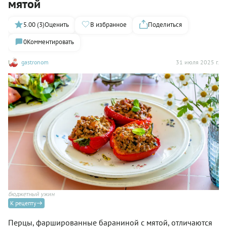
мятой
5.00 (3)
Оценить
В избранное
Поделиться
0
Комментировать
gastronom
31 июля 2025 г.
бюджетный ужин
К рецепту
Перцы, фаршированные бараниной с мятой, отличаются