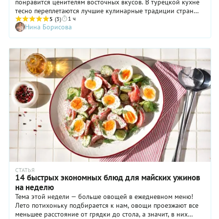
понравится ценителям восточных вкусов. В турецкой кухне
тесно переплетаются лучшие кулинарные традиции стран
1 ч
Балканского полуострова — блюда отличает оригинальность
5
(3)
Нина Борисова
подачи и яркость ароматов, а также обилие мяса, овощей и
зелени. Впрочем, вегетарианских блюд тут тоже достаточно!
Наш рецепт как раз такой: для начинки зеленого
болгарского перца мы предлагаем использовать рис, лук и
помидоры, а для создания максимально аутентичного вкуса
добавить молотый кориандр, хлопья острого перца,
сушеную мяту и тимьян. Фаршированный перец с
добавлением турецких специй обязательно стоит
попробовать!
СТАТЬЯ
14 быстрых экономных блюд для майских ужинов
на неделю
Тема этой недели — больше овощей в ежедневном меню!
Лето потихоньку подбирается к нам, овощи проезжают все
меньшее расстояние от грядки до стола, а значит, в них