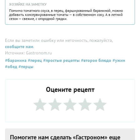
ХОЗЯЙКЕ НА ЗАМЕТКУ
Помимо томатного соуса, в перец, фаршированный бараниной, можно
добавить консервированные томаты — в собственном соку. А в летний
сезон — свежие, с огородной грядки.
Если вы заметили ошибку или неточность, пожалуйста,
сообщите нам
.
Источник: Gastronom.ru
#баранина
#перец
#простые рецепты
#второе блюдо
#ужин
#обед
#перцы
Оцените рецепт
Помогите нам сделать «Гастроном» еще