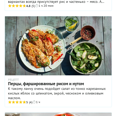
вариантах всегда присутствует рис и частенько – мясо. А
1 ч 20 мин
здесь – мясо с картошкой и пастой из ...
4.8
(5)
РЕЦЕПТ
Перцы, фаршированные рисом и нутом
К такому ланчу очень подойдет салат из тонко нарезанных
кислых яблок со шпинатом, зирой, чесноком и оливковым
маслом.
1 ч
5
(4)