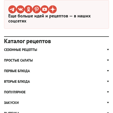
Еще больше идей и рецептов — в наших
соцсетях
Каталог рецептов
СЕЗОННЫЕ РЕЦЕПТЫ
Рецепты из капусты
ПРОСТЫЕ САЛАТЫ
Блюда с картошкой
Простые салаты
ПЕРВЫЕ БЛЮДА
Рецепты с грибами
Салат Оливье
Яблочные пироги
Щи
ВТОРЫЕ БЛЮДА
Салат Цезарь
Рецепты с клюквой
Борщ
Салат Нисуаз
Котлеты
ПОПУЛЯРНОЕ
Блюда из тыквы
Рассольник
Салат Мимоза
Плов
Гороховый суп
Пицца
ЗАКУСКИ
Крабовый салат
Пельмени
Суп солянка
Сырники
Вареники
Жюльен