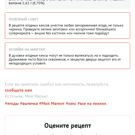
волокна 2,61 г (8,70%)
ПОЛЕЗНЫЙ СОВЕТ
В рецепте ягодных кексов уместна любая замороженная ягода, не только
черника. Проверьте летние заготовки или ассортимент ближайшего
супермаркета — вишня без косточек или малина тоже подойдут.
ХОЗЯЙКЕ НА ЗАМЕТКУ
В духовке ягодные кексы могут не только выпекаться, но и подходить.
Дрожжевое тесто боится сквозняков, и закрытая дверца защитит его от
неподходящих условий.
Если вы заметили ошибку или неточность, пожалуйста,
сообщите нам
.
Источник: Мой Магнит
#ягоды
#выпечка
#Мой Магнит
#кекс
#все на пикник
Оцените рецепт