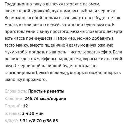
Традиционно такую выпечку готовят с изюмом,
шоколадной крошкой, цукатами, мы выбрали чернику.
Возможно, особой пользы в кексиках от нее будет не так
много, в отличие от свежей, зато точно будет вкусно. В
приготовлении с виду простого, незамысловатого десерта
есть масса преимуществ. Например, можно добавить в
тесто манку, вместо пшеничной взять модную ржаную
муку, чтобы придать пышность – использовать кефир. Если
решите сделать маффины нарядными, украсьте их на свой
вкус. С черничной начинкой будет прекрасно
гармонировать белый шоколад, которым можно покрыть
шапочку пирожного.
Сложность:
Простые рецепты
Калории:
245.76 ккал/порция
Порций:
12
Готовка:
2 ч 30 мин
Б/Ж/У:
5.31 г/8.70 г/36.83