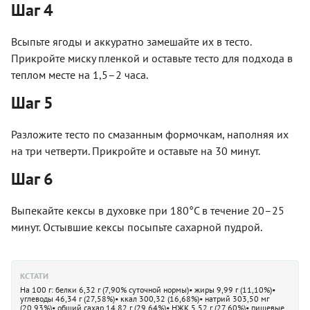
Шаг 4
Всыпьте ягоды и аккуратно замешайте их в тесто.
Прикройте миску пленкой и оставьте тесто для подхода в
теплом месте на 1,5–2 часа.
Шаг 5
Разложите тесто по смазанным формочкам, наполняя их
на три четверти. Прикройте и оставьте на 30 минут.
Шаг 6
Выпекайте кексы в духовке при 180°C в течение 20–25
минут. Остывшие кексы посыпьте сахарной пудрой.
КСТАТИ
На 100 г: белки 6,32 г (7,90% суточной нормы)• жиры 9,99 г (11,10%)•
углеводы 46,34 г (27,58%)• ккал 300,32 (16,68%)• натрий 303,50 мг
(20,93%)• общий сахар 14,82 г (29,64%)• НЖК 5,52 г (27,60%)• пищевые