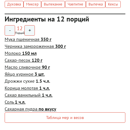
Духовка
Миксер
Выпекание
Чаепитие
Выпечка
Кексы
Ингредиенты на 12 порций
12
-
+
Порций
Мука пшеничная
350 г
Черника замороженная
300 г
Молоко
150 мл
Сахар-песок
120 г
Масло сливочное
90 г
Яйцо куриное
3 шт.
Дрожжи сухие
1.5 ч.л.
Корица молотая
1 ч.л.
Сахар ванильный
1 ч.л.
Соль
1 ч.л.
Сахарная пудра
по вкусу
Таблица мер и весов