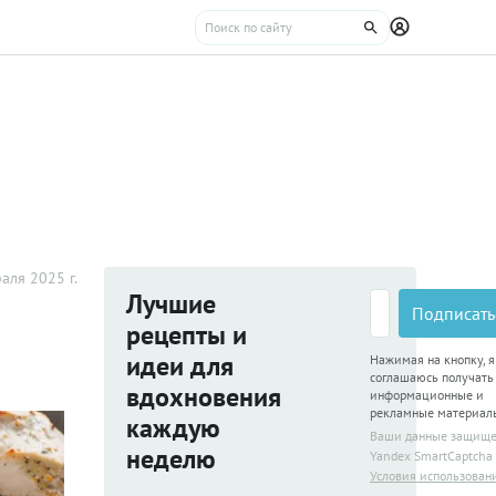
аля 2025 г.
Лучшие
Подписать
рецепты и
идеи для
Нажимая на кнопку, я
соглашаюсь получать
вдохновения
информационные и
рекламные материал
каждую
Ваши данные защищ
неделю
Yandex SmartCaptcha
Условия использован