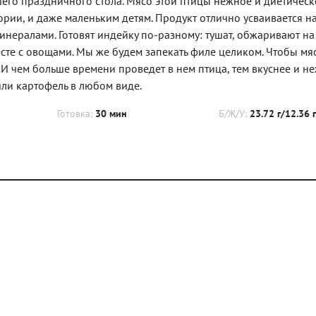
его праздничного стола. Мясо этой птицы нежное и диетическо
лории, и даже маленьким детям. Продукт отлично усваивается 
нералами. Готовят индейку по-разному: тушат, обжаривают на
те с овощами. Мы же будем запекать филе целиком. Чтобы мяс
 И чем больше времени проведет в нем птица, тем вкуснее и н
или картофель в любом виде.
Готовка:
30 мин
Б/Ж/У:
23.72 г/12.36 