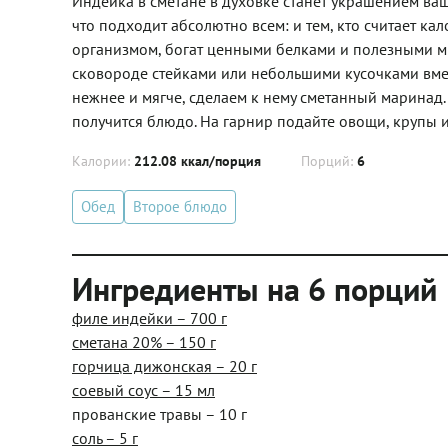
Индейка в сметане в духовке станет украшением ваш
что подходит абсолютно всем: и тем, кто считает ка
организмом, богат ценными белками и полезными ми
сковороде стейками или небольшими кусочками вмес
нежнее и мягче, сделаем к нему сметанный маринад.
получится блюдо. На гарнир подайте овощи, крупы 
Калории:
212.08 ккал/порция
Порций:
6
Обед
Второе блюдо
Ингредиенты на 6 порций
филе индейки – 700 г
сметана 20% – 150 г
горчица дижонская – 20 г
соевый соус – 15 мл
прованские травы – 10 г
соль – 5 г