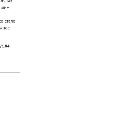
е, так
нашим
о стало
ежнее
г/1.84