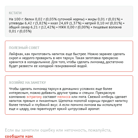
КСТАТИ
На 100 г: белки 0,02 г (0,03% суточной нормы) • жиры 0,01 г (0,01%) •
углеводы 6,42 г (3,82%) • ккал 24,69 (1,37%) • натрий 0,10 мг (0,01%) •
общий сахар 6,21 г (12,42%) • НЖК 0,00 г (0,00%) • пищевые волокна
0,01 г (0,03%)
ПОЛЕЗНЫЙ СОВЕТ
Лайфхак, как приготовить напиток еще быстрее. Можно заранее сделать
сироп и недолго проварить в нем тархун. Такая заготовка прекрасно
хранится в холодильнике. Для того, чтобы сделать лимонад, достаточно
будет развести ее холодной газированной водой.
ХОЗЯЙКЕ НА ЗАМЕТКУ
Чтобы сделать лимонад тархун в домашних условиях еще более
интересным, можно добавить другие травы и специи. Прекрасную
компанию
эстрагону
составят
мелисса
или мята. Свежий имбирь сделает
напиток пряным и пикантным. Щепотка молотой корицы придаст напитку
более теплый и глубокий вкус. А если помимо лимона вы используете
еще и цедру, она гарантирует яркий цитрусовый аромат.
Если вы заметили ошибку или неточность, пожалуйста,
сообщите нам
.