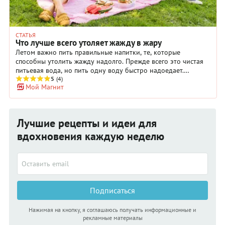
СТАТЬЯ
Что лучше всего утоляет жажду в жару
Летом важно пить правильные напитки, те, которые
способны утолить жажду надолго. Прежде всего это чистая
питьевая вода, но пить одну воду быстро надоедает.
Освежиться в летнюю жару, зарядиться витаминами и
5
(4)
Мой Магнит
набраться сил помогут напитки из нашей подборки.
Рассказываем, в чем преимущества каждого из них.
Лучшие рецепты и идеи для
вдохновения каждую неделю
Подписаться
Нажимая на кнопку, я соглашаюсь получать информационные и
рекламные материалы