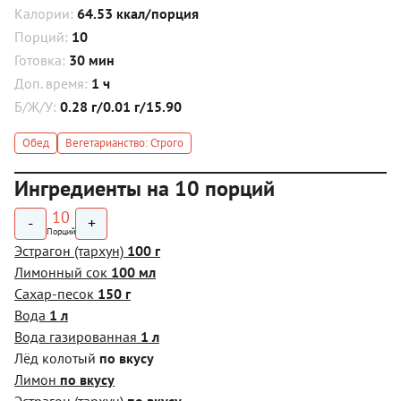
Калории:
64.53 ккал/порция
Порций:
10
Готовка:
30 мин
Доп. время:
1 ч
Б/Ж/У:
0.28 г/0.01 г/15.90
Обед
Вегетарианство: Строго
Ингредиенты на 10 порций
10
-
+
Порций
Эстрагон (тархун)
100 г
Лимонный сок
100 мл
Сахар-песок
150 г
Вода
1 л
Вода газированная
1 л
Лёд колотый
по вкусу
Лимон
по вкусу
Эстрагон (тархун)
по вкусу