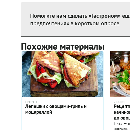
Помогите нам сделать «Гастроном» ещ
предпочтениях в коротком опросе.
Похожие материалы
РЕЦЕПТ
СТАТЬЯ
Лепешки с овощами-гриль и
Рецепт
моцареллой
начинок
до ово
Пита — н
популяр