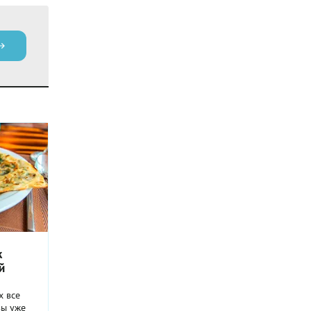
к
й
х все
вы уже