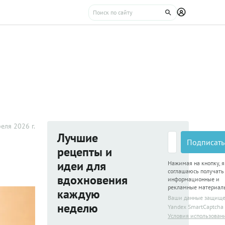
еля 2026 г.
Лучшие
Подписать
рецепты и
идеи для
Нажимая на кнопку, я
соглашаюсь получать
вдохновения
информационные и
рекламные материал
каждую
Ваши данные защищ
неделю
Yandex SmartCaptcha
Условия использован