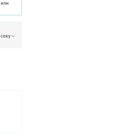
 или
 соку —