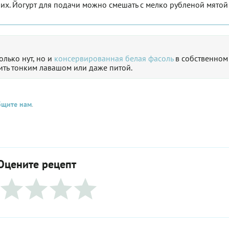
 их. Йогурт для подачи можно смешать с мелко рубленой мятой
лько нут, но и
консервированная белая фасоль
в собственном
нить тонким лавашом или даже питой.
бщите нам
.
Оцените рецепт