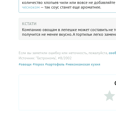
количество хлопьев чили или вовсе не добавляйте
чесноком
— так соус станет еще ароматнее.
КСТАТИ
Компанию овощам в лепешке может составить не то
получится не менее вкусно. А тортильи легко заме
Если вы заметили ошибку или неточность, пожалуйста,
соо
Источник: "Гастрономъ"
, #8/2002
#овощи
#горох
#картофель
#мексиканская кухня