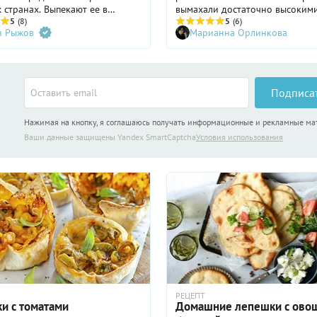
 странах. Выпекают ее в
вымахали достаточно высоким
ной печи: именно высокая
5
(8)
сочными, чтобы их было несло
5
(6)
н Рыжов
Марианна Орлинкова
ура позволяет тесту мгновенно
собирать, — но они все еще мо
я и образовать внутри полость
очень даже съедобные. Я любл
ьный «карман» для различных
зелень — собирать, есть, готови
 Расскажем, как готовить питу
Может быть, и с вами смогу по
мся рецептами простых и
чем-то новым и интересным.
Подписа
начинок.
Нажимая на кнопку, я соглашаюсь получать информационные и рекламные м
Ваши данные защищены Yandex SmartCaptcha
Условия использования
РЕЦЕПТ
и с томатами
Домашние лепешки с ово