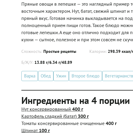
Пряные овощи в лепешке — это наглядный пример то
восточным характером. Нут, батат, свежий шпинат и 
пряный вкус. Готовая начинка выкладывается на под
полноценный прием пищи готов. Такое блюдо можно 
готовые лепешки. А еще оно отлично подходит для п
кухни — сытное, полезное и при этом совсем не скуч
Сложность:
Простые рецепты
Калории:
298.39 ккал/
Б/Ж/У:
13.88 г/6.34 г/48.89
Варка
Обед
Ужин
Второе блюдо
Вегетарианств
Ингредиенты на 4 порции
Нут консервированный
400 г
Картофель сладкий (батат)
300 г
Томаты консервированные очищенные
400 г
Шпинат
100 г