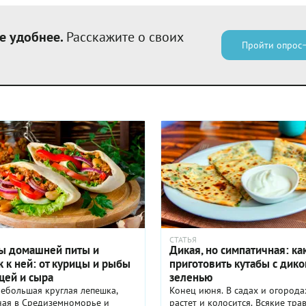
е удобнее.
Расскажите о своих
Пройти опрос
СТАТЬЯ
ы домашней питы и
Дикая, но симпатичная: ка
 к ней: от курицы и рыбы
приготовить кутабы с дико
щей и сыра
зеленью
ебольшая круглая лепешка,
Конец июня. В садах и огорода
ная в Средиземноморье и
растет и колосится. Всякие тра