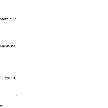
товьте еще
жарьте их
йогуртом,
те