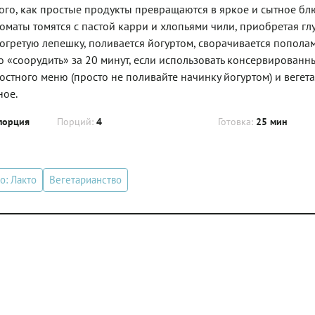
го, как простые продукты превращаются в яркое и сытное бл
томаты томятся с пастой карри и хлопьями чили, приобретая г
огретую лепешку, поливается йогуртом, сворачивается пополам
«соорудить» за 20 минут, если использовать консервированны
остного меню (просто не поливайте начинку йогуртом) и вегет
ное.
порция
Порций:
4
Готовка:
25 мин
о: Лакто
Вегетарианство