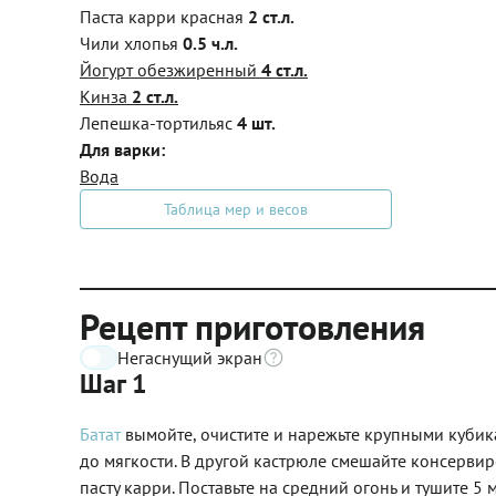
Паста карри красная
2 ст.л.
Чили хлопья
0.5 ч.л.
Йогурт обезжиренный
4 ст.л.
Кинза
2 ст.л.
Лепешка-тортильяс
4 шт.
Для варки:
Вода
Таблица мер и весов
Рецепт приготовления
Негаснущий экран
Шаг 1
Батат
вымойте, очистите и нарежьте крупными кубика
до мягкости. В другой кастрюле смешайте консервиро
пасту карри. Поставьте на средний огонь и тушите 5 