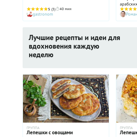
арабских
40 мин
5
(3)
раскален
gastronom
Рома
температ
поднятьс
— идеал
начинок.
Лучшие рецепты и идеи для
и подели
вкусных 
вдохновения каждую
неделю
ГРУППА
ГРУППА
Лепешки с овощами
Лепешк