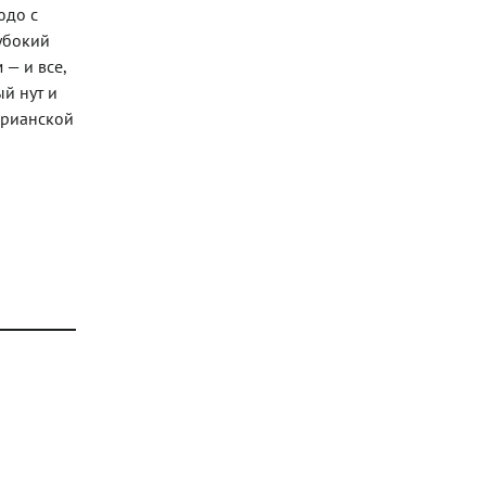
юдо с
лубокий
 — и все,
й нут и
арианской