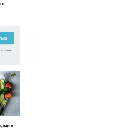
и и
жно
лодые и
ю дикую
ть.
делиться
ться
атериалы
щами и