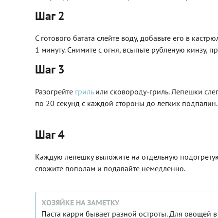
Шаг 2
С готового батата слейте воду, добавьте его в кастр
1 минуту. Снимите с огня, всыпьте рубленую кинзу, 
Шаг 3
Разогрейте
гриль
или сковороду-гриль. Лепешки слегк
по 20 секунд с каждой стороны до легких подпалин
Шаг 4
Каждую лепешку выложите на отдельную подогретую 
сложите пополам и подавайте немедленно.
ХОЗЯЙКЕ НА ЗАМЕТКУ
Паста карри бывает разной остроты. Для овощей в