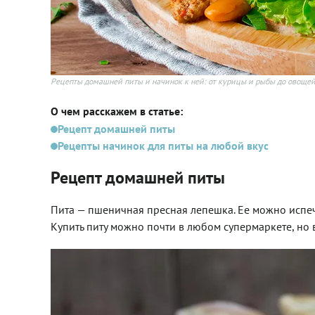
Рецепты домашней питы и начинок к ней: от курицы и рыбы до овощей
О чем расскажем в статье:
Рецепт домашней питы
Рецепты начинок для питы на любой вкус
Рецепт домашней питы
Пита — пшеничная
пресная лепешка
. Ее
можно
испе
Купить питу можно почти в любом супермаркете, но 