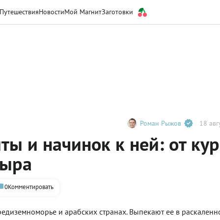
Путешествия
Новости
Мой Магнит
Заготовки
Роман Рыжов
18 авг
ы и начинок к ней: от ку
сыра
0
Комментировать
редиземноморье и арабских странах. Выпекают ее в раскаленн