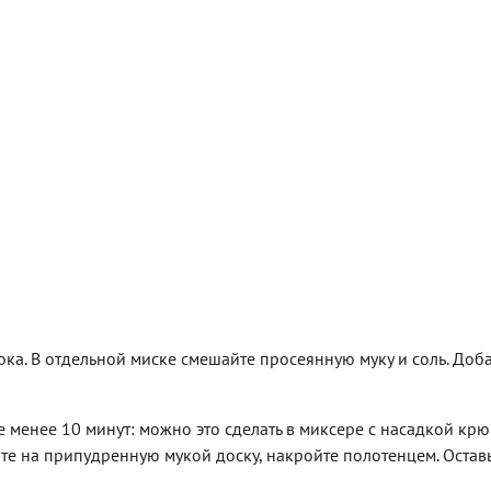
ка. В отдельной миске смешайте просеянную муку и соль. Доба
е менее 10 минут: можно это сделать в миксере с насадкой крю
ите на припудренную мукой доску, накройте полотенцем. Оставь