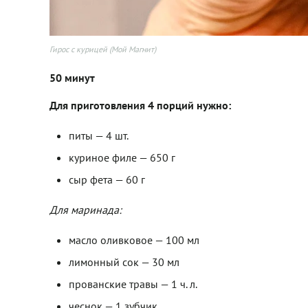
Гирос с курицей (Мой Магнит)
50 минут
Для приготовления 4 порций нужно:
питы — 4 шт.
куриное филе — 650 г
сыр фета — 60 г
Для маринада:
масло оливковое — 100 мл
лимонный сок — 30 мл
прованские травы — 1 ч. л.
чеснок — 1 зубчик