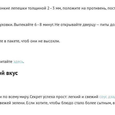
в тонкие лепешки толщиной 2–3 мм, положите на противень, пост
 духовки. Выпекайте 6–8 минут. Не открывайте дверцу — питы 
е в пакете, чтоб они не высохли.
читайте
здесь
.
й вкус
и по всему миру. Секрет успеха прост: легкий и свежий
соус дз
вежей зелени. Если хотите, чтобы блюдо стало более сытным, 