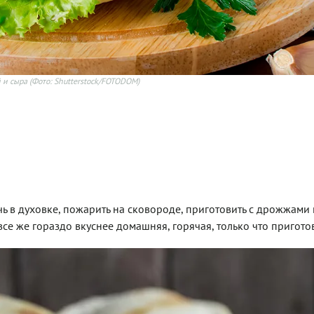
 и сыра
(Фото: Shutterstock/FOTODOM)
чь
в духовке, пожарить на сковороде, приготовить с дрожжами 
все же гораздо вкуснее домашняя, горячая, только что пригото