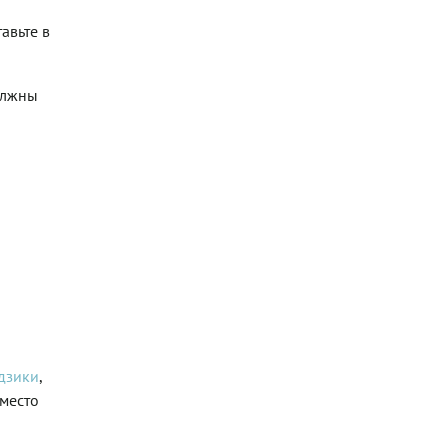
авьте в
должны
адзики
,
вместо