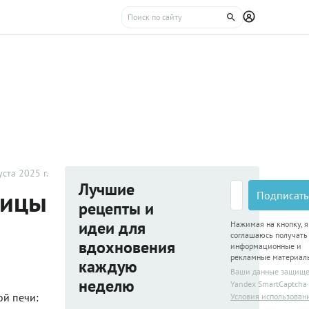
уста 2025 г.
Лучшие
рицы
Подписать
рецепты и
идеи для
Нажимая на кнопку, я
соглашаюсь получать
вдохновения
информационные и
рекламные материал
каждую
Ваши данные защищ
неделю
Yandex SmartCaptcha
ой печи:
Условия использован