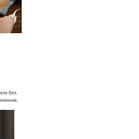
или без.
вленная.