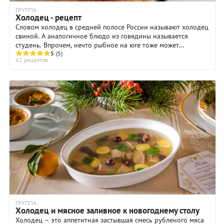
ГРУППА
Холодец - рецепт
Словом холодец в средней полосе России называют холодец
свиной. А аналогичное блюдо из говядины называется
студень. Впрочем, нечто рыбное на юге тоже может
именоваться холодцом. То есть чёткой грани ...
5
(5)
62 рецептов
ГРУППА
Холодец и мясное заливное к новогоднему столу
Холодец – это аппетитная застывшая смесь рубленого мяса