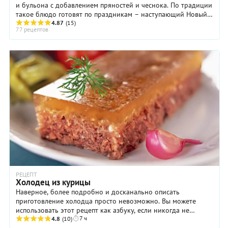
и бульона с добавлением пряностей и чеснока. По традиции
такое блюдо готовят по праздникам – наступающий Новый
год будет как раз кстати.Обычно ...
4.87
(15)
77 рецептов
РЕЦЕПТ
Холодец из курицы
Наверное, более подробно и досканально описать
приготовление холодца просто невозможно. Вы можете
использовать этот рецепт как азбуку, если никогда не
7 ч
готовили популярную русскую закуску. И не ...
4.8
(10)