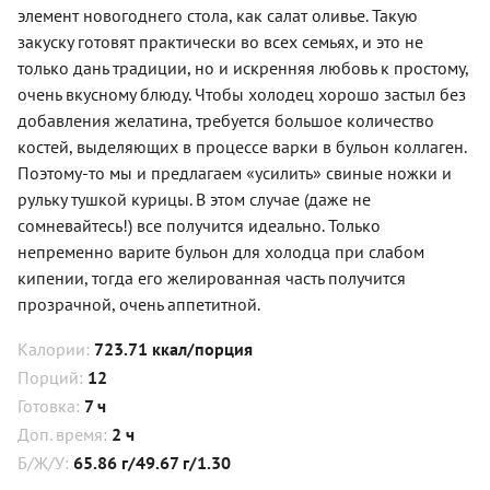
элемент новогоднего стола, как салат оливье. Такую
закуску готовят практически во всех семьях, и это не
только дань традиции, но и искренняя любовь к простому,
очень вкусному блюду. Чтобы холодец хорошо застыл без
добавления желатина, требуется большое количество
костей, выделяющих в процессе варки в бульон коллаген.
Поэтому-то мы и предлагаем «усилить» свиные ножки и
рульку тушкой курицы. В этом случае (даже не
сомневайтесь!) все получится идеально. Только
непременно варите бульон для холодца при слабом
кипении, тогда его желированная часть получится
прозрачной, очень аппетитной.
Калории:
723.71 ккал/порция
Порций:
12
Готовка:
7 ч
Доп. время:
2 ч
Б/Ж/У:
65.86 г/49.67 г/1.30