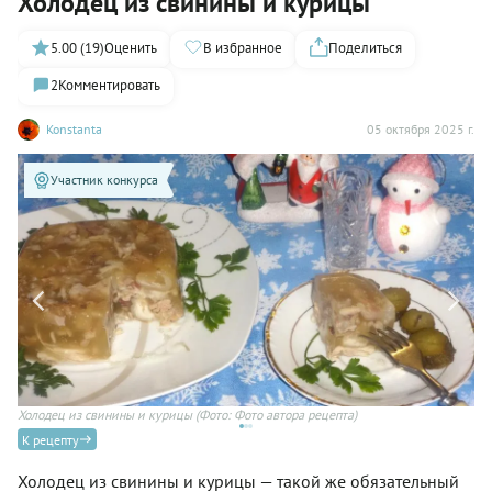
Холодец из свинины и курицы
5.00 (19)
Оценить
В избранное
Поделиться
2
Комментировать
Konstanta
05 октября 2025 г.
Участник конкурса
Холодец из свинины и курицы
(Фото: Фото автора рецепта)
Хо
К рецепту
Холодец из свинины и курицы — такой же обязательный