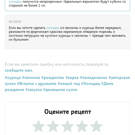
холодец
получится непрозрачным. Идеальным вариантом будут кубики со
стороной не более 1 см.
КСТАТИ
Если вы хотите сделать
холодец
из свинины и курицы более нарядным,
разложите по формочкам красиво нарезанную отварную морковь и
листочки петрушки на кусочки курицы и свинины — прежде чем заливать
их бульоном.
Если вы заметили ошибку или неточность, пожалуйста,
сообщите нам
.
#курица
#свинина
#рождество
#варка
#холодильник
#авторская
кухня
#Встреча с друзьями
#новый год
#Холодец
#День
рождения
#закуска
#домашняя кухня
Оцените рецепт