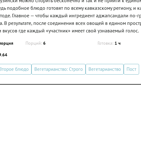
зински можно спорить бесконечно и так и не прийти к едино
ведь подобное блюдо готовят по всему кавказскому региону, и 
етоде. Главное — чтобы каждый ингредиент аджапсандали по-г
а. В результате, после соединения всех овощей в едином прост
 вкусов где каждый «участник» имеет свой узнаваемый голос.
порция
Порций:
6
Готовка:
1 ч
9.64
Второе блюдо
Вегетарианство: Строго
Вегетарианство
Пост