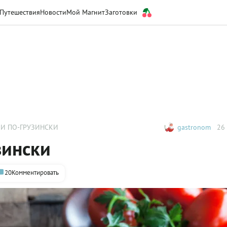
Путешествия
Новости
Мой Магнит
Заготовки
И ПО-ГРУЗИНСКИ
gastronom
26 
зински
20
Комментировать