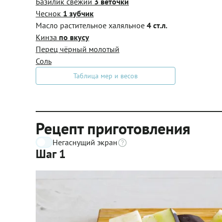
Базилик свежий
3 веточки
Чеснок
1 зубчик
Масло растительное халяльное
4 ст.л.
Кинза
по вкусу
Перец чёрный молотый
Соль
Таблица мер и весов
Рецепт приготовления
Негаснущий экран
Шаг 1