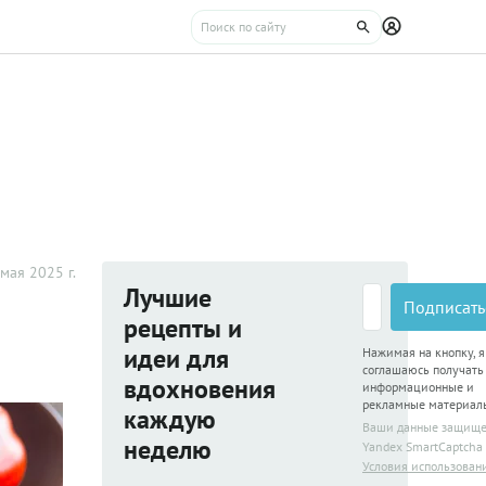
мая 2025 г.
Лучшие
Подписать
рецепты и
идеи для
Нажимая на кнопку, я
соглашаюсь получать
вдохновения
информационные и
рекламные материал
каждую
Ваши данные защищ
неделю
Yandex SmartCaptcha
Условия использован