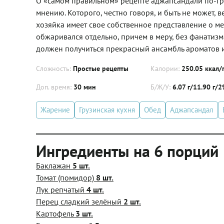
О «самом правильном» рецепте аджапсандали по-гру
мнению. Которого, честно говоря, и быть не может, 
хозяйка имеет свое собственное представление о м
обжаривался отдельно, причем в меру, без фанатизм
должен получиться прекрасный ансамбль ароматов и
Сложность:
Простые рецепты
Калории:
250.05 ккал/
Доп. время:
30 мин
Б/Ж/У:
6.07 г/11.90 г/2
Жарение
Грузинская кухня
Обед
Аджапсандал
Ингредиенты на 6 порций
Баклажан
5 шт.
Томат (помидор)
8 шт.
Лук репчатый
4 шт.
Перец сладкий зелёный
2 шт.
Картофель
3 шт.