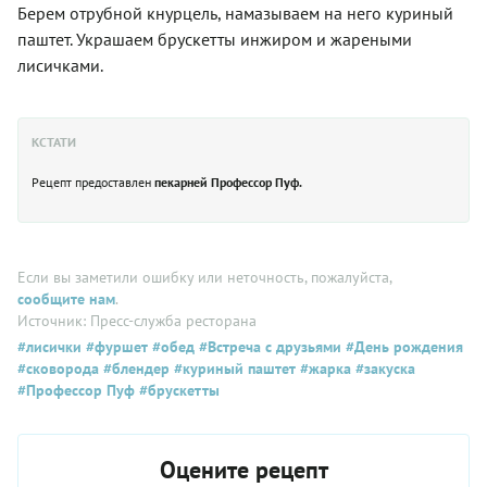
Берем отрубной кнурцель, намазываем на него куриный
паштет. Украшаем брускетты инжиром и жареными
лисичками.
КСТАТИ
Рецепт предоставлен
пекарней Профессор Пуф.
Если вы заметили ошибку или неточность, пожалуйста,
сообщите нам
.
Источник: Пресс-служба ресторана
#лисички
#фуршет
#обед
#Встреча с друзьями
#День рождения
#сковорода
#блендер
#куриный паштет
#жарка
#закуска
#Профессор Пуф
#брускетты
Оцените рецепт