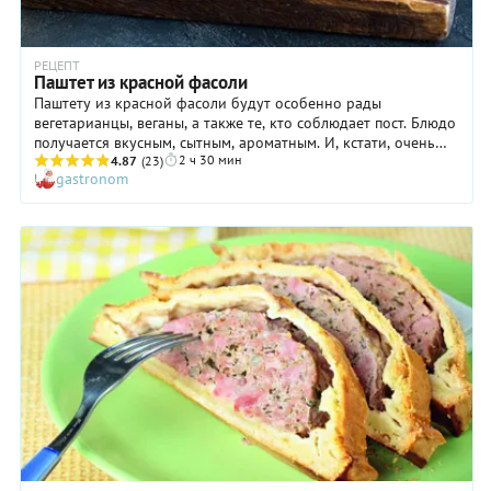
РЕЦЕПТ
Паштет из красной фасоли
Паштету из красной фасоли будут особенно рады
вегетарианцы, веганы, а также те, кто соблюдает пост. Блюдо
получается вкусным, сытным, ароматным. И, кстати, очень
2 ч 30 мин
полезным! Такой паштет богат легкоусвояемым
4.87
(23)
gastronom
растительным белком, а также магнием и фолиевой
кислотой (спасибо фасоли!). Прекрасным дамам, мечтающим
об идеальной фигуре, будет приятно узнать, что это блюдо
дает чувство сытости надолго, а значит, позволяет забыть о
перекусах и спокойно дождаться следующего полноценного
приема пищи. Поэтому паштет из красной фасоли мы
настоятельно рекомендуем есть на завтрак, намазывая на
подсушенные тосты или хлебцы.