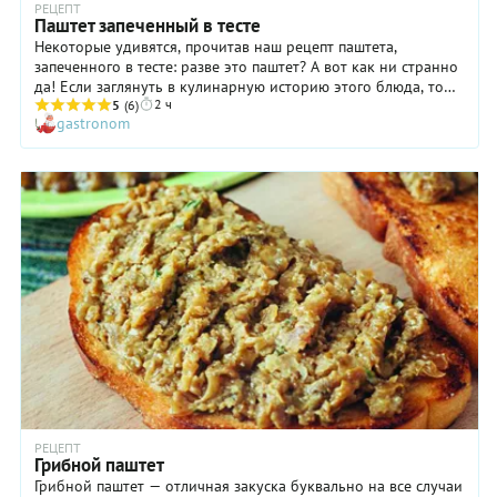
РЕЦЕПТ
Паштет запеченный в тесте
Некоторые удивятся, прочитав наш рецепт паштета,
запеченного в тесте: разве это паштет? А вот как ни странно
да! Если заглянуть в кулинарную историю этого блюда, то
2 ч
выяснится, что изначально паштетом называли нечто вроде
5
(6)
gastronom
пирога с начинкой из измельченного мяса и мясопродуктов.
Особенность же ее состояла в том, что масса имела
неоднородную консистенцию. То есть, в ней чувствовались
кусочки! Позже тесто из рецепта исчезло, а начинка пошла
своим собственным путем. И каких только паштетов не
придумали люди! Из свинины, говядины, курицы, утки,
печенки, рыбы… Появились и постные варианты — из грибов
и бобовых. А мы предлагаем все-таки запечь паштет в тесте и
убедиться, что такой вариант имеет свои неоспоримые
преимущества.
РЕЦЕПТ
Грибной паштет
Грибной паштет — отличная закуска буквально на все случаи