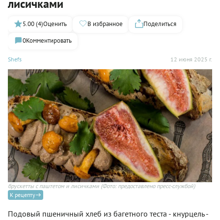
лисичками
5.00 (4)
Оценить
В избранное
Поделиться
0
Комментировать
Shefs
12 июня 2025 г.
брускетты с паштетом и лисичками
(Фото: предоставлено пресс-службой)
К рецепту
Подовый пшеничный хлеб из багетного теста - кнурцель -