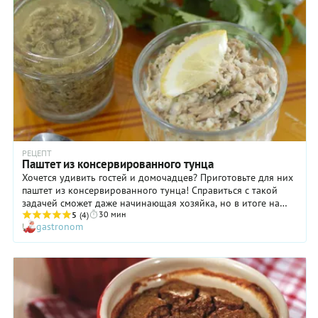
РЕЦЕПТ
Паштет из консервированного тунца
Хочется удивить гостей и домочадцев? Приготовьте для них
паштет из консервированного тунца! Справиться с такой
задачей сможет даже начинающая хозяйка, но в итоге на
30 мин
столе появится весьма изысканная горячая (да-да, горячая!)
5
(4)
gastronom
закуска, которую, скорее всего, ваши друзья и близкие
никогда в жизни не пробовали. Нельзя не отметить и
оригинальный соус, которым дополняется блюдо, состоящий
из анчоусов, каперсов, винного уксуса и оливкового масла
«экстра верджин». Скажем прямо: именно эта «добавка»
выводит паштет из консервированного тунца на совершенно
новый уровень и превращает в изысканный деликатес.