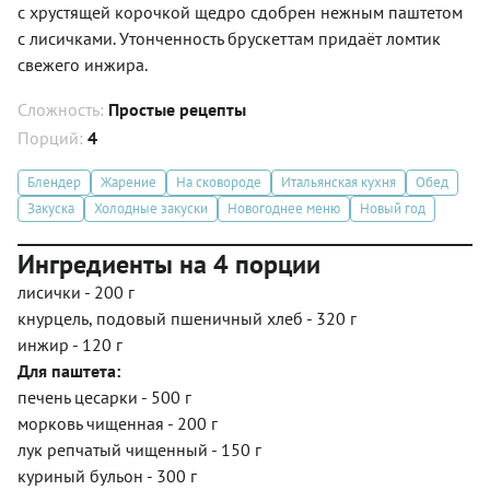
с хрустящей корочкой щедро сдобрен нежным паштетом
с лисичками. Утонченность брускеттам придаёт ломтик
свежего инжира.
Сложность:
Простые рецепты
Порций:
4
Блендер
Жарение
На сковороде
Итальянская кухня
Обед
Закуска
Холодные закуски
Новогоднее меню
Новый год
Ингредиенты на 4 порции
лисички - 200 г
кнурцель, подовый пшеничный хлеб - 320 г
инжир - 120 г
Для паштета:
печень цесарки - 500 г
морковь чищенная - 200 г
лук репчатый чищенный - 150 г
куриный бульон - 300 г