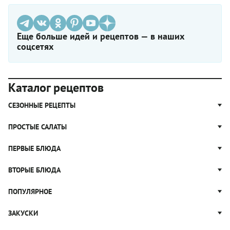
Еще больше идей и рецептов — в наших
соцсетях
Каталог рецептов
СЕЗОННЫЕ РЕЦЕПТЫ
Рецепты из капусты
ПРОСТЫЕ САЛАТЫ
Блюда с картошкой
Простые салаты
ПЕРВЫЕ БЛЮДА
Рецепты с грибами
Салат Оливье
Яблочные пироги
Щи
ВТОРЫЕ БЛЮДА
Салат Цезарь
Рецепты с клюквой
Борщ
Салат Нисуаз
Котлеты
ПОПУЛЯРНОЕ
Блюда из тыквы
Рассольник
Салат Мимоза
Плов
Гороховый суп
Пицца
ЗАКУСКИ
Крабовый салат
Пельмени
Суп солянка
Сырники