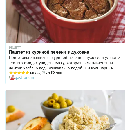
Попробовать точно стоит!
РЕЦЕПТ
Паштет из куриной печени в духовке
Приготовьте паштет из куриной печени в духовке и удивите
тех, кто ожидал увидеть массу, которая намазывается на
ломтик хлеба. А ведь изначально подобным кулинарным
1 ч 30 мин
термином обозначали пирог с начинкой из измельченного
4.83
(6)
gastronom
мяса. Кстати, именно о нем идет речь в романе «Двадцать
лет спустя», когда виконт де Бражелон со своим слугой
съедают «целый паштет без остатка». Позже тесто из пирога
исчезло, и сытную начинку начали запекать в чистом виде.
Паштет стал паштетом! Правда, в советское время идея
блюда была упрощена донельзя, и вот тогда-то и стала
производиться та самая пюреобразная масса из печени, мяса
или рыбы, которая упаковывалась в жестяные банки. А мы
предлагаем вам сегодня вернуться к истокам, запечь паштет
из куриной печени в духовке, чтобы почувствовать разницу