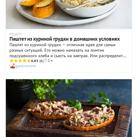
и немного прикоснуться к поистине высокой кухне.
РЕЦЕПТ
Паштет из куриной грудки в домашних условиях
Паштет из куриной грудки — отличная идея для самых
разных ситуаций. Его можно намазать на ломтик
подсушенного хлеба и съесть на завтрак. Или распределить
2 ч
по тарталеткам, украсить зелеными и черными оливками и
4.83
(6)
gastronom
подать в качестве дополнения к бокалу вина. Наконец,
паштет из куриной грудки можно основательно охладить (в
этом случае сливочного масла в процессе приготовления
стоит добавить побольше) и сопроводить им зеленый салат.
В любом случае это блюдо не останется незамеченным ни на
вашем столе, ни в холодильнике! Готовится паштет из
куриной грудки легко и не слишком долго, что добавляет
ему лишних баллов в глазах хозяйки.