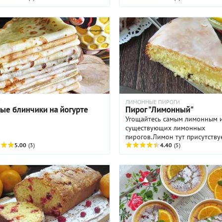
Т
ЛИМОННЫЕ ПИРОГИ
ые блинчики на йогурте
Пирог "Лимонный"
Угощайтесь самым лимонным и
существующих лимонных
пирогов.Лимон тут присутству
5.00
(3)
везде...и в тесте и в начинке и
4.40
(5)
глазури...