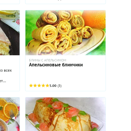
БЛИНЫ С АПЕЛЬСИНОМ
Апельсиновые блинчики
з всех
ет
 в
5.00
(3)