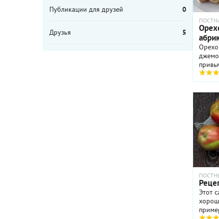
Публикации для друзей
0
ПОСТН
Орех
Друзья
5
абри
Орехо
джемо
привы
выпечк
вынуж
нет ни
масла,
меру 
душис
бискв
ноткой
редкос
кориц
настол
пирож
ПОСТН
даже 
Реце
особог
Этот с
можно 
хорош
никто 
приме
потра