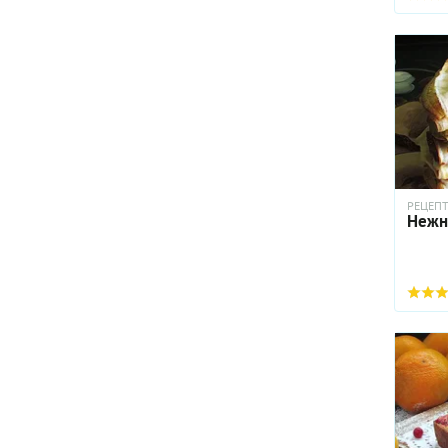
РЕЦЕП
Нежн