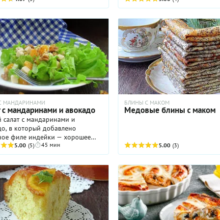
ысловатые ингредиенты
быстрее. Хороши в теплом и в
ьзовали.
холодном виде.
 С МАНДАРИНАМИ
БЛИНЫ С МАКОМ
 с мандаринами и авокадо
Медовые блины с маком
й салат с мандаринами и
до, в который добавлено
е филе индейки — хорошее
45 мин
о праздничного обеда. После
5.00
(5)
5.00
(3)
нет ощущения тяжести, и можно
жать трапезу, готовясь к
ому блюду. Этот же салат
т вам разгрузиться после
ничных застолий и немного
ть, если подавать его вместо
или ужина. Для тех, кто на
 это просто находка: свежая