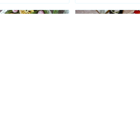
ВЫЙ ТОРТ
РЕЦЕПТ
вый торт "Черный лес"​
Торт Потому что люблю....
ый торт "Черный лес" станет
Удивите своих дорогих и люб
асным новогодним тортом, стоит
людей вкусным тортиком с
подобрать правильный декор. Я
"валентинкой" внутри...
ила свой новогодний торт
5.00
(3)
5.00
(4)
аренными мандаринами, ягодами
выми веточками.