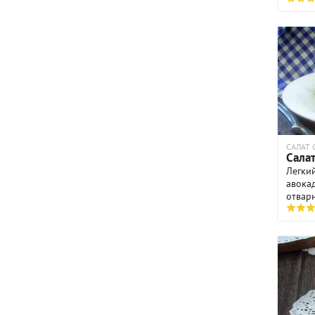
незам
испол
САЛАТ
Салат
Легки
авока
отварно
начал
него 
продол
основн
поможе
празд
похуде
обеда 
диете,