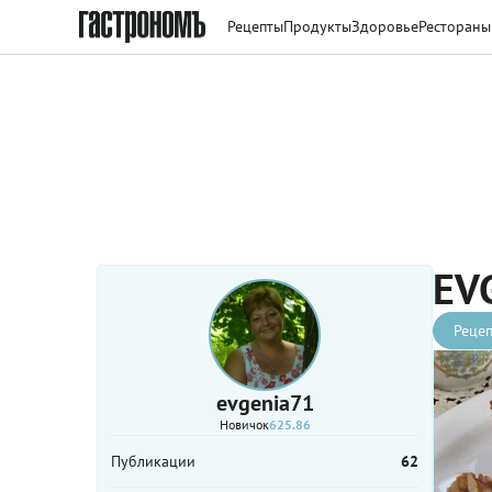
Рецепты
Продукты
Здоровье
Рестораны
EV
Рецеп
evgenia71
Новичок
625.86
Публикации
62