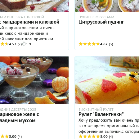
Ы И ВЫПЕЧКА С КЛЮКВОЙ
ПУДИНГ С ФРУКТАМИ
 с мандаринами и клюквой
Цитрусовый пудинг
ый в приготовлении и очень
ый кекс с мандаринами и
ой наполнит дом приятным
1 ч
том и подарит вам волшебную
4.57
(7)
4.67
(3)
однюю атмосферу в преддверии
ников! Кисловатая северная
замечательно оттеняет сладость
 а мандарины отвечают в выпечке
схитительные цитрусовые нотки.
— самое простое, с добавлением
хлителя — смело беритесь за
и радуйте своих близких вкусной
ней выпечкой! Ниже я
товила подробный рецепт
товления кекса с мандаринами и
ОДНИЕ ДЕСЕРТЫ 2025
БИСКВИТНЫЙ РУЛЕТ
ой.
ариновое желе с
Рулет "Валентинки"
ладным муссом
Хочу предложить вам очень п
в то же время оригинальный 
оформления выпечки,с котор
5.00
(4)
справится даже начинающий...
5.00
(4)