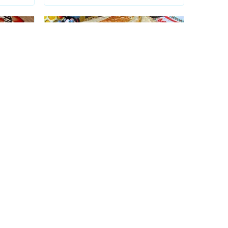
БЛИНЫ НА ДРОЖЖАХ
Блины "Айн момент"
имых
Этот рецепт блинов хорош тем,что
тесто вы можете приготовить с
вечера,а утром потратить немного
времени и стопка горячих вкусных
4.33
(3)
блинов уже на вашем столе.С
Масленицей друзья!