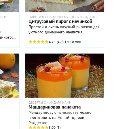
РОГИ
ПИРОГИ К НОВОГОДНЕМУ СТОЛУ (СЛАДКИЕ)
м
Цитрусовый пирог с начинкой
Простой и очень вкусный пирожок для
ы
уютного домашнего чаепития.
ейного:
1 ч 10 мин
енно
4.75
(4)
обовать!
нный
я на
пеканием
но-
мка
люда
ирога
ого,
т
ДЕСЕРТЫ С МАНДАРИНАМИ
Мандариновая панакота
Мандариновую паннакотту можно
приготовить на Новый год или
Рождество.
5.00
(3)