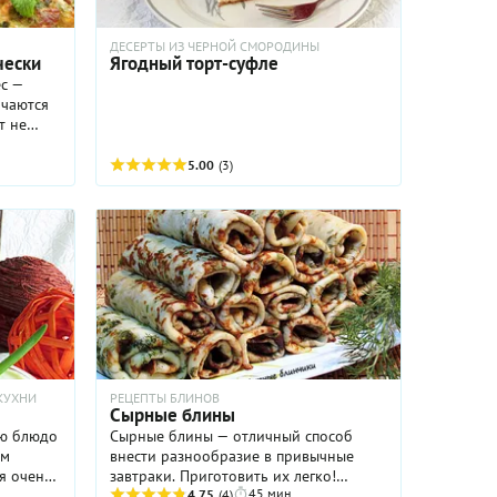
ДЕСЕРТЫ ИЗ ЧЕРНОЙ СМОРОДИНЫ
чески
Ягодный торт-суфле
ес —
ичаются
т не
о и тем,
о фарша,
5.00
(3)
обавок в
ля,
а. Все
кой,
 всегда
х
ы,
гарниром
 с
КУХНИ
РЕЦЕПТЫ БЛИНОВ
Сырные блины
ю блюдо
Сырные блины — отличный способ
ым
внести разнообразие в привычные
я очень
завтраки. Приготовить их легко!
45 мин
е
Натрите любой сыр и добавьте в
4.75
(4)