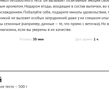
имвол беззаботного лета: он вызывает позитивные эмоции свое
м ароматом. Недаром ягоды, входящие в состав выпечки, во 
аслаждением. Побалуйте себя, подарите минуты удовольствия, т
бникой не вызовет особых затруднений даже у не слишком опы
ы сезонные (например, дачные — те, что прямо с веточки). Но в
агазина, если вы уверены в их качестве.
Готовка:
30 мин
Доп. время:
1 ч
й
 тесто – 500 г