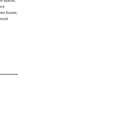
й яркой,
все
ем более,
тной