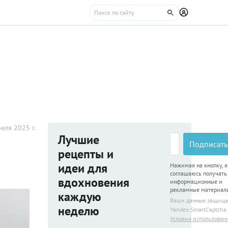
еля 2025 г.
Лучшие
Подписать
рецепты и
идеи для
Нажимая на кнопку, я
соглашаюсь получать
вдохновения
информационные и
рекламные материал
каждую
Ваши данные защищ
неделю
Yandex SmartCaptcha
Условия использован