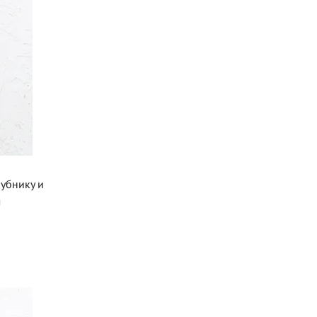
лубнику и
м