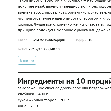
Такой пирог с творогом и клубникой — настоящий с
поистине незабываемой «внешностью» и бесподобны
времена ассоциировались с романтикой, счастьем, н
что приготовление нашего пирога с творогом и клу
хозяйки. Лучше всего, конечно же, использовать ягод
принципе подойдут и хорошие с рынка или даже из м
Калории:
314.92 ккал/порция
Порций:
10
Б/Ж/У:
7.71 г/13.25 г/40.30
Выпечка
Ингредиенты на 10 порци
замороженное слоеное дрожжевое или бездрожжевое
клубника – 400 г
сухой жирный творог – 200 г
яйца – 2 шт.