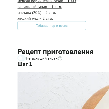
мелкий коричневый сахар – 100 г
ванильный сахар – 1 ст. л.
сметана (20%) – 2 ст. л.
жидкий мед – 2 ст. л.
Таблица мер и весов
Рецепт приготовления
Негаснущий экран
Шаг 1