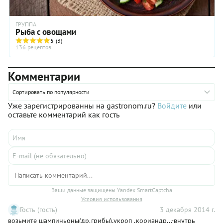
ГРУППА
Рыба с овощами
5
(3)
136 рецептов
Комментарии
Сортировать по популярности
Уже зарегистрированны на gastronom.ru?
Войдите
или
оставьте комментарий как гость
Ваши данные защищены Yandex SmartCaptcha
Условия использования
Гость (гость)
3 декабря 2014 г.
возьмите шампиньоны(др.грибы),укроп ,кориандр...-внутрь