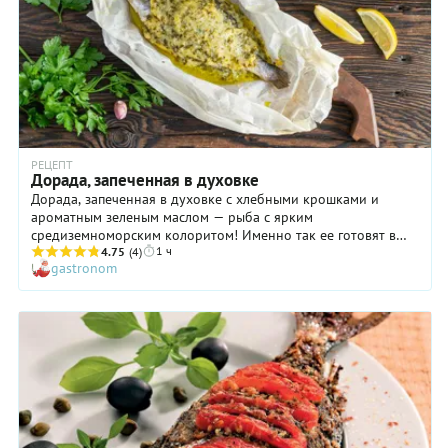
РЕЦЕПТ
Дорада, запеченная в духовке
Дорада, запеченная в духовке с хлебными крошками и
ароматным зеленым маслом — рыба с ярким
средиземноморским колоритом! Именно так ее готовят в
1 ч
Греции и называют забавным словом «ципура». В самом
4.75
(4)
gastronom
способе приготовления запеченной дорады ничего сложного
нет, а вот найти к этому блюду отменные греческие оливки
и хорошее вино — надо еще постараться! Хотя... Если на
вашей кухне уже есть свежая рыбина, вы постарались — и
вам зачтется. Ниже подробно расскажем, какие подготовить
ингредиенты, сколько запекать дораду в духовке и с каким
гарниром готовое блюдо подавать.