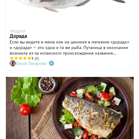
ПРОДУКТ
Дорада
Если вы видите в меню или на ценнике в магазине «дорадо»
и «дорада» — это одна и та же рыба. Путаница в окончании
возникла из-за испанского происхождения названия
(dorada — «золотая»). В российской речевой практике
5
(2)
Ольга Захарова
прижились оба слова. В «Толково-энциклопедическом
словаре», изданном в Санкт-Петербурге в 2006 году
зафиксирован второй вариант. Но как бы эту рыбу ни
называли, она гарантировано станет основой прекрасного
блюда с ароматом южного моря.