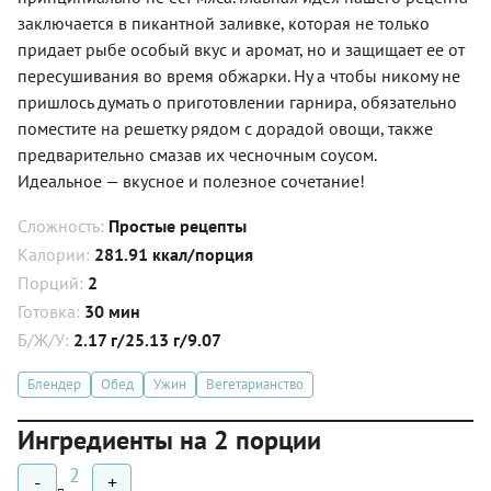
заключается в пикантной заливке, которая не только
придает рыбе особый вкус и аромат, но и защищает ее от
пересушивания во время обжарки. Ну а чтобы никому не
пришлось думать о приготовлении гарнира, обязательно
поместите на решетку рядом с дорадой овощи, также
предварительно смазав их чесночным соусом.
Идеальное — вкусное и полезное сочетание!
Сложность:
Простые рецепты
Калории:
281.91 ккал/порция
Порций:
2
Готовка:
30 мин
Б/Ж/У:
2.17 г/25.13 г/9.07
Блендер
Обед
Ужин
Вегетарианство
Ингредиенты на 2 порции
2
-
+