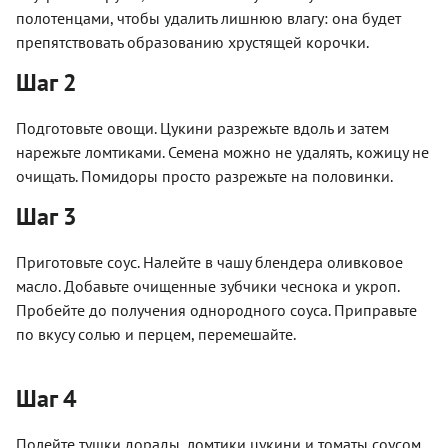
полотенцами, чтобы удалить лишнюю влагу: она будет
препятствовать образованию хрустящей корочки.
Шаг 2
Подготовьте овощи. Цукини разрежьте вдоль и затем
нарежьте ломтиками. Семена можно не удалять, кожицу не
очищать. Помидоры просто разрежьте на половинки.
Шаг 3
Приготовьте соус. Налейте в чашу блендера оливковое
масло. Добавьте очищенные зубчики чеснока и укроп.
Пробейте до получения однородного соуса. Приправьте
по вкусу солью и перцем, перемешайте.
Шаг 4
Полейте тушки дорады, ломтики цукини и томаты соусом.