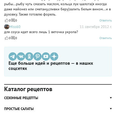
рыбы...рыбу чуть смазать маслом, кольца лук-шалота(я иногда
даже майонез или сметану,сливки беру)залить белым вином...и в
духовку. Также готовлю форель.
0
0
Ответить
Miss60
11 сентября 2012 г.
для соуса идет всего лишь 1 веточка укропа?
0
0
Ответить
Еще больше идей и рецептов — в наших
соцсетях
Каталог рецептов
СЕЗОННЫЕ РЕЦЕПТЫ
Рецепты из капусты
ПРОСТЫЕ САЛАТЫ
Блюда с картошкой