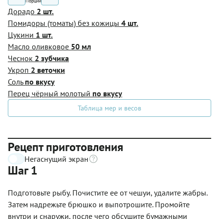
Порции
Дорадо
2 шт.
Помидоры (томаты) без кожицы
4 шт.
Цукини
1 шт.
Масло оливковое
50 мл
Чеснок
2 зубчика
Укроп
2 веточки
Соль
по вкусу
Перец чёрный молотый
по вкусу
Таблица мер и весов
Рецепт приготовления
Негаснущий экран
Шаг 1
Подготовьте рыбу. Почистите ее от чешуи, удалите жабры.
Затем надрежьте брюшко и выпотрошите. Промойте
внутри и снаружи, после чего обсушите бумажными