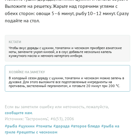
Выложите на решетку. Жарьте над горячими углями с
обеих сторон: овощи 5–6 минут, рыбу 10–12 минут. Сразу
подайте на стол.
КСТАТИ
Чтобы вкус дорады с цукини, томатами и чесноком приобрел азиатские
ноты, замените укроп кинзой, а в соус добавьте несколько капель
кунжутного масла и немного натертого имбиря.
ХОЗЯЙКЕ НА ЗАМЕТКУ
В холодный сезон дораду с цукини, томатами и чесноком можно запечь в
духовке. Для этого выложите все подготовленные ингредиенты на
противень, застеленный пергаментом, и готовьте 20 минут при 200 °C.
Если вы заметили ошибку или неточность, пожалуйста,
сообщите нам
.
Источник: "Гастрономъ"
, #6(53), 2006
#рыба
#цукини
#томаты
#дорада
#второе блюдо
#рыба на
гриле
#рецепты с чесноком