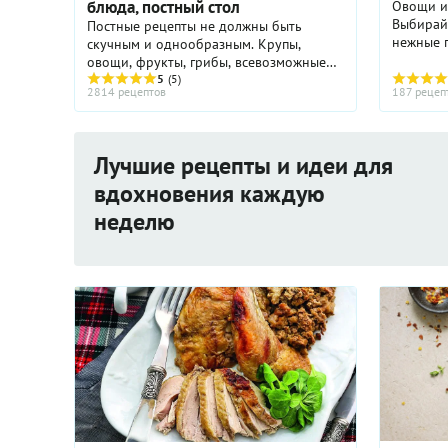
блюда, постный стол
Овощи и
Выбирай
Постные рецепты не должны быть
нежные п
скучным и однообразным. Крупы,
помидоры
овощи, фрукты, грибы, всевозможные
яблоки, 
соленья и маринады - постные блюда с
5
(5)
2814 рецептов
187 рецеп
дорожный
этими продуктами не только очень
вкусны, но еще и полезны ...
Лучшие рецепты и идеи для
вдохновения каждую
неделю