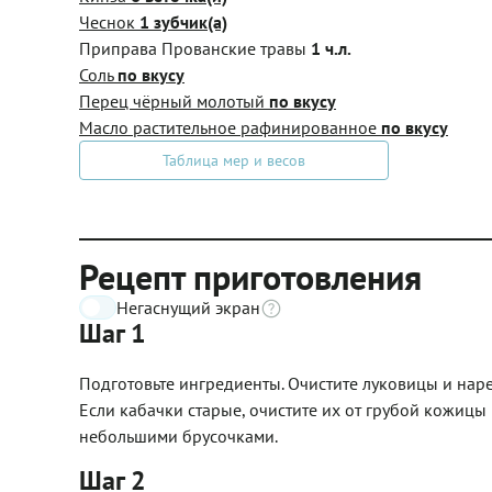
Чеснок
1 зубчик(а)
Приправа Прованские травы
1 ч.л.
Соль
по вкусу
Перец чёрный молотый
по вкусу
Масло растительное рафинированное
по вкусу
Таблица мер и весов
Рецепт приготовления
Негаснущий экран
Шаг 1
Подготовьте ингредиенты. Очистите луковицы и нар
Если кабачки старые, очистите их от грубой кожицы 
небольшими брусочками.
Шаг 2