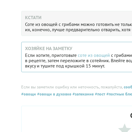
КСТАТИ
Соте из овощей с грибами можно готовить не толь
их, конечно, лучше предварительно отварить, хотя 
ХОЗЯЙКЕ НА ЗАМЕТКУ
Если хотите, приготовьте
соте из овощей
с грибами
в рецепте, затем переложите в сотейник. Влейте в
вкусу и тушите под крышкой 15 минут.
Если вы заметили ошибку или неточность, пожалуйста,
соо
#овощи
#овощи в духовке
#запекание
#пост
#постные бл