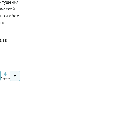
о тушения
сической
т в любое
рое
2.33
4
+
Порции