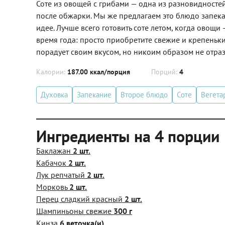
Соте из овощей с грибами — одна из разновидностей
после обжарки. Мы же предлагаем это блюдо запекат
идее. Лучше всего готовить соте летом, когда овощ
время года: просто приобретите свежие и крепенькие
порадует своим вкусом, но никоим образом не отраз
Калории:
187.00 ккал/порция
Порций:
4
Духовка
Запекание
Второе блюдо
Соте
Вегета
Ингредиенты на 4 порции
Баклажан
2 шт.
Кабачок
2 шт.
Лук репчатый
2 шт.
Морковь
2 шт.
Перец сладкий красный
2 шт.
Шампиньоны свежие
300 г
Кинза
6 веточка(и)