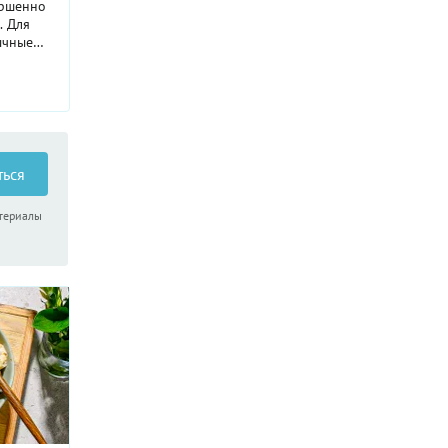
ершенно
. Для
ычные
ры плюс
тейливо,
ться
атериалы