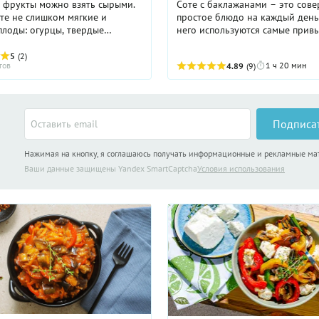
 фрукты можно взять сырыми.
Соте с баклажанами – это сов
те не слишком мягкие и
простое блюдо на каждый день
лоды: огурцы, твердые
него используются самые прив
, морковь, кабачки, капусту,
овощи: лук, морковка, помидо
груши, бананы. Чтобы сделать
баклажаны. Все довольно неза
5
(2)
тов
1 ч 20 мин
4.89
(9)
 обед из сырых овощей ...
но какой у этого блюда ...
Подписа
Нажимая на кнопку, я соглашаюсь получать информационные и рекламные м
Ваши данные защищены Yandex SmartCaptcha
Условия использования