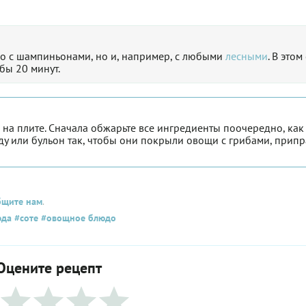
ко с шампиньонами, но и, например, с любыми
лесными
. В этом
бы 20 минут.
 на плите. Сначала обжарьте все ингредиенты поочередно, как
оду или бульон так, чтобы они покрыли овощи с грибами, припр
бщите нам
.
юда
#соте
#овощное блюдо
Оцените рецепт