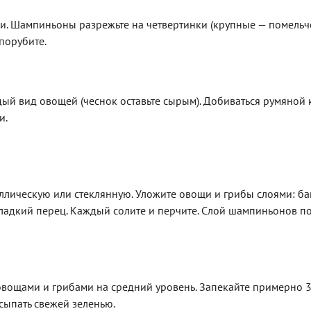
. Шампиньоны разрежьте на четвертинки (крупные — помельче
порубите.
ый вид овощей (чеснок оставьте сырым). Добиваться румяной
и.
ллическую или стеклянную. Уложите овощи и грибы слоями: б
 сладкий перец. Каждый солите и перчите. Слой шампиньонов п
 овощами и грибами на средний уровень. Запекайте примерно 3
сыпать свежей зеленью.