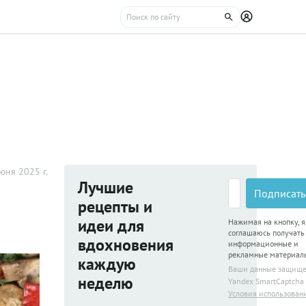
юня 2025 г.
Лучшие
Подписать
рецепты и
идеи для
Нажимая на кнопку, я
соглашаюсь получать
вдохновения
информационные и
рекламные материал
каждую
Ваши данные защищ
неделю
Yandex SmartCaptcha
Условия использован