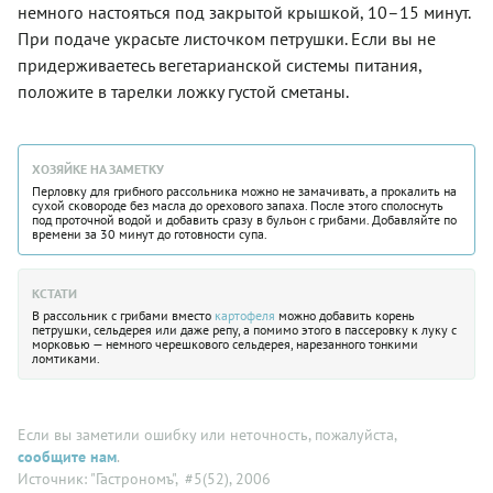
немного настояться под закрытой крышкой, 10–15 минут.
При подаче украсьте листочком петрушки. Если вы не
придерживаетесь вегетарианской системы питания,
положите в тарелки ложку густой сметаны.
ХОЗЯЙКЕ НА ЗАМЕТКУ
Перловку для грибного рассольника можно не замачивать, а прокалить на
сухой сковороде без масла до орехового запаха. После этого сполоснуть
под проточной водой и добавить сразу в бульон с грибами. Добавляйте по
времени за 30 минут до готовности супа.
КСТАТИ
В рассольник с грибами вместо
картофеля
можно добавить корень
петрушки, сельдерея или даже репу, а помимо этого в пассеровку к луку с
морковью — немного черешкового сельдерея, нарезанного тонкими
ломтиками.
Если вы заметили ошибку или неточность, пожалуйста,
сообщите нам
.
Источник: "Гастрономъ"
, #5(52), 2006