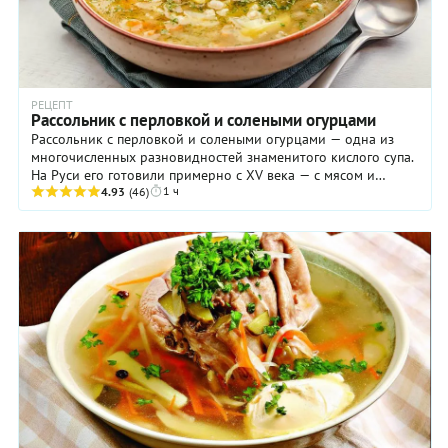
РЕЦЕПТ
Рассольник с перловкой и солеными огурцами
Рассольник с перловкой и солеными огурцами — одна из
многочисленных разновидностей знаменитого кислого супа.
На Руси его готовили примерно с XV века — с мясом и
1 ч
4.93
(46)
субпродуктами, курицей и рыбой ...