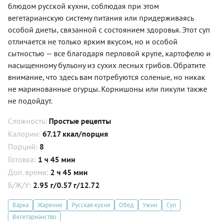
блюдом русской кухни, соблюдая при этом
вегетарианскую систему питания или придерживаясь
особой диеты, связанной с состоянием здоровья. Этот суп
отличается не только ярким вкусом, но и особой
сытностью — все благодаря перловой крупе, картофелю и
насыщенному бульону из сухих лесных грибов. Обратите
внимание, что здесь вам потребуются соленые, но никак
не маринованные огурцы. Корнишоны или пикули также
не подойдут.
Сложность:
Простые рецепты
Калории:
67.17 ккал/порция
Порций:
8
Готовка:
1 ч 45 мин
Доп. время:
2 ч 45 мин
Б/Ж/У:
2.95 г/0.57 г/12.72
Варка
Жарение
Русская кухня
Обед
Ужин
Суп
Вегетарианство