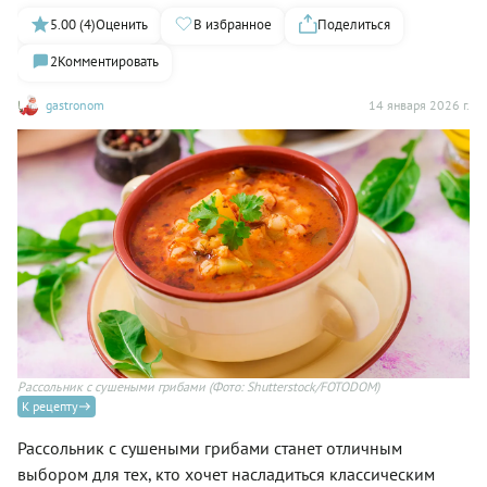
5.00 (4)
Оценить
В избранное
Поделиться
2
Комментировать
gastronom
14 января 2026 г.
Рассольник с сушеными грибами
(Фото: Shutterstock/FOTODOM)
К рецепту
Рассольник с сушеными грибами станет отличным
выбором для тех, кто хочет насладиться классическим