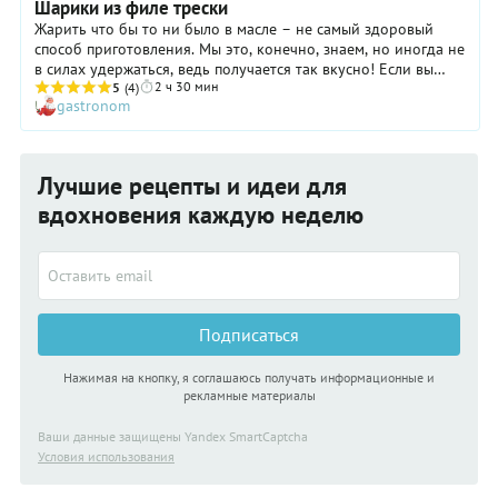
Шарики из филе трески
Жарить что бы то ни было в масле – не самый здоровый
способ приготовления. Мы это, конечно, знаем, но иногда не
в силах удержаться, ведь получается так вкусно! Если вы
2 ч 30 мин
хотите кормить своего малыша исключительно правильной
5
(4)
gastronom
едой – честь вам и хвала. Тогда приготовьте эти рыбные
шарики в пароварке – они получатся не такими красивыми,
но все равно очень славными.
Лучшие рецепты и идеи для
вдохновения каждую неделю
Подписаться
Нажимая на кнопку, я соглашаюсь получать информационные и
рекламные материалы
Ваши данные защищены Yandex SmartCaptcha
Условия использования