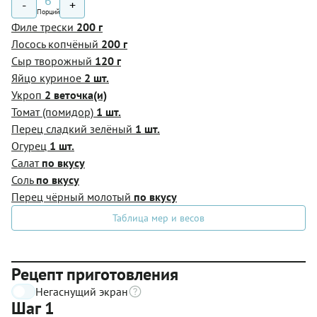
6
-
+
Порций
Филе трески
200 г
Лосось копчёный
200 г
Сыр творожный
120 г
Яйцо куриное
2 шт.
Укроп
2 веточка(и)
Томат (помидор)
1 шт.
Перец сладкий зелёный
1 шт.
Огурец
1 шт.
Салат
по вкусу
Соль
по вкусу
Перец чёрный молотый
по вкусу
Таблица мер и весов
Рецепт приготовления
Негаснущий экран
Шаг 1