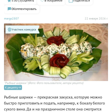
5.00 (3)
Оценить
В избранное
Поделиться
0
Комментировать
margo2807
22 января 2026 г.
Участник конкурса
"Рыбные шарики"
(Фото: Фото пользователя, автора рецепта)
К рецепту
Рыбные шарики — прекрасная закуска, которую можно
быстро приготовить и подать, например, к бокалу белого
сухого вина. Да и на праздничном столе она смотрится