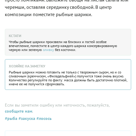
черемши, оставляя серединку свободной. В центр
композиции поместите рыбные шарики.
КСТАТИ
Чтобы рыбные шарики произвели на близких и гостей особое
впечатление, поместите в центр каждого шарика консервированную
черную или зеленую
оливку
без косточки.
ХОЗЯЙКЕ НА ЗАМЕТКУ
Рыбные шарики можно готовить не только с творожным сыром, но и со
сливочным (кремчизом, «Филадельфией») получится тоже очень вкусно.
Количество регулируйте по факту: масса должны быть достаточно плотной,
иначе ее не получится сформовать.
Если вы заметили ошибку или неточность, пожалуйста,
сообщите нам
.
#рыба
#закуска
#лосоcь