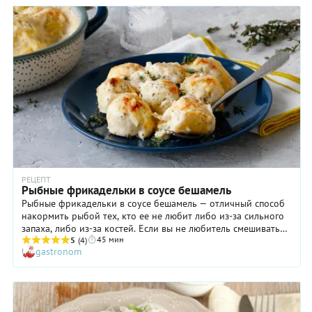
РЕЦЕПТ
Рыбные фрикадельки в соусе бешамель
Рыбные фрикадельки в соусе бешамель — отличный способ
накормить рыбой тех, кто ее не любит либо из-за сильного
запаха, либо из-за костей. Если вы не любитель смешивать
45 мин
рыбу с молоком, то и для замачивания хлеба, и для соуса
5
(4)
gastronom
бешамель можете использовать рыбный или овощной
бульон. В таком случае можете немного увеличить
количество сливочного масла в рецепте, чтобы вкус
фрикаделек из рыбы в соусе все равно получился очень
деликатным.