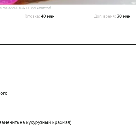
о пользователя, автора рецепта)
Готовка:
40 мин
Доп. время:
30 мин
ного
 л заменить на кукурузный крахмал)