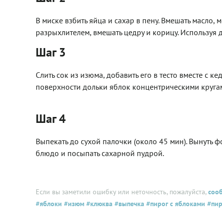
В миске взбить яйца и сахар в пену. Вмешать масло, 
разрыхлителем, вмешать цедру и корицу. Используя 
Шаг 3
Слить сок из изюма, добавить его в тесто вместе с 
поверхности дольки яблок концентрическими кругам
Шаг 4
Выпекать до сухой палочки (около 45 мин). Вынуть ф
блюдо и посыпать сахарной пудрой.
Если вы заметили ошибку или неточность, пожалуйста,
соо
#яблоки
#изюм
#клюква
#выпечка
#пирог с яблоками
#пир