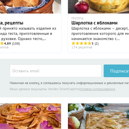
ГРУППА
а, рецепты
Шарлотка с яблоками
 принято называть изделия из
Шарлотка с яблоками – десерт,
ида теста, приготовленные в
приготовления которого для м
 духовке. Однако тесто,
начинается знакомство с
на сковороде или в глубоком
4.89
(108)
премудростями домашней выпе
5
(2)
ептов
134 рецептов
оже часто называют выпечкой.
Кажется, что нет ничего проще,
чку можно ...
достаточно нарезать яблоки, з
самым ...
Подписа
Нажимая на кнопку, я соглашаюсь получать информационные и рекламные м
Ваши данные защищены Yandex SmartCaptcha
Условия использования