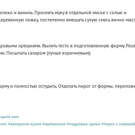
молоко и ваниль. Просеять муку в отдельной миске с солью и
деревянную ложку, постепенно вмешать сухую смесь яично-мас
кедровыми орешками. Вылить тесто в подготовленную форму. Раз
и. Посыпать сахаром (лучше коричневым).
орму и полностью остудить. Отделать пирог от формы, переложи
бщите нам
.
оги
#авторская кухня
#выпекание
#кедровые орехи
#пирог с клюкво