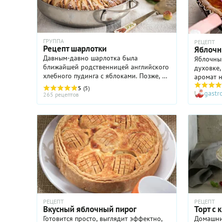
ГРУППА
РЕЦЕПТ
Рецепт шарлотки
Яблочн
Давным-давно шарлотка была
Яблочный
ближайшей родственницей английского
духовке,
хлебного пудинга с яблоками. Позже, в
аромат н
19 веке рецепт шарлотки был
домашни
5
(5)
gast
переосмыслен известным поваром
теплом. 
265 рецептов
Антуатом Мари Каремом. Его версия ...
год, под
часто, ч
пройдет 
фруктов 
мечтать 
сдержив
предлага
довольн
пирога, 
понравит
дома. Он
подобной
РЕЦЕПТ
РЕЦЕПТ
Вкусный яблочный пирог
Торт с 
вкусней
Готовится просто, выглядит эффектно,
Домашний
а во-вторых, — небольшо