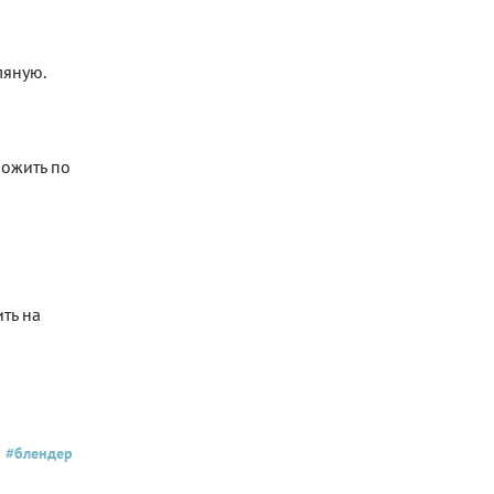
ляную.
ложить по
ть на
й
#блендер