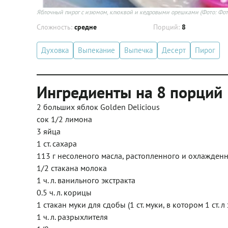
Яблочный пирог с изюмом, клюквой и кедровыми орешками
(Фото: Фот
Сложность:
средне
Порций:
8
Духовка
Выпекание
Выпечка
Десерт
Пирог
Ингредиенты на 8 порций
2 больших яблок Golden Delicious
сок 1/2 лимона
3 яйца
1 ст. сахара
113 г несоленого масла, растопленного и охлажден
1/2 стакана молока
1 ч. л. ванильного экстракта
0.5 ч. л. корицы
1 стакан муки для сдобы (1 ст. муки, в котором 1 ст.
1 ч. л. разрыхлителя