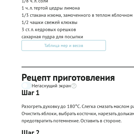
1/8 ч. л. соли
1 ч. л. тертой цедры лимона
1/3 стакана изюма, замоченного в теплом яблочном 
1/2 чашки свежей клюквы
3 ст. л. кедровых орешков
сахарная пудра для посыпки
Таблица мер и весов
Рецепт приготовления
Негаснущий экран
Шаг 1
Разогреть духовку до 180°С. Слегка смазать маслом р
Очистить яблоки, выбрать косточки, нарезать дольк
предотвратить потемнение. Оставить в стороне.
Шаг 2