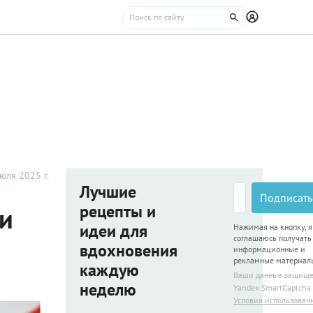
юля 2025 г.
Лучшие
Подписать
рецепты и
и
идеи для
Нажимая на кнопку, я
соглашаюсь получать
вдохновения
информационные и
рекламные материал
каждую
Ваши данные защищ
неделю
Yandex SmartCaptcha
Условия использован