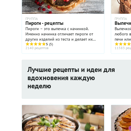
ГРУППА
ГРУППА
Пироги - рецепты
Выпечк
Пироги – это выпечка с начинкой.
Выпечкой
Именно начинка отличает пироги от
любого в
других изделий из теста и делает их
печи или
такими разнообразными. Начинку для
5
(5)
жареное 
2140 рецептов
11583 рец
пирогов делают сладкой (ягоды,
масле, т
фрукты, творог, мак) и ...
Всю выпе
Лучшие рецепты и идеи для
вдохновения каждую
неделю