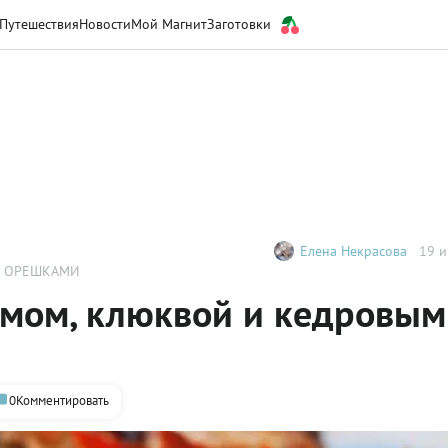
Путешествия
Новости
Мой Магнит
Заготовки
Елена Некрасова
19 и
И ОРЕШКАМИ
юмом, клюквой и кедровым
0
Комментировать