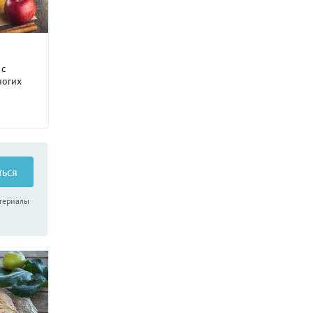
 с
ногих
чки.
алить их
ться
атериалы