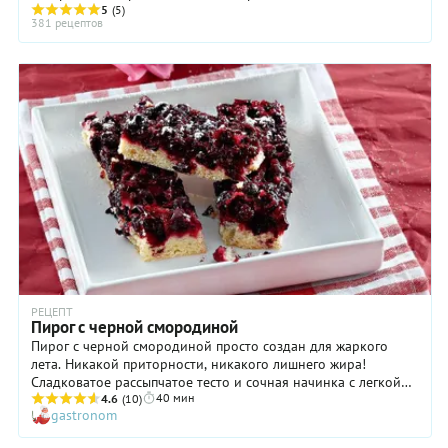
использовали почки, листья и ягоды смородины. ...
5
(5)
381 рецептов
РЕЦЕПТ
Пирог с черной смородиной
Пирог с черной смородиной просто создан для жаркого
лета. Никакой приторности, никакого лишнего жира!
Сладковатое рассыпчатое тесто и сочная начинка с легкой
40 мин
кислинкой из спелых ягод смородины удачно дополняют
4.6
(10)
gastronom
друг друга и дарят истинное наслаждение вкусом. Кстати,
если вы планируете позвать гостей на чай, советуем испечь