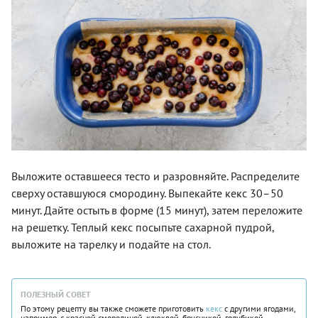
Выложите оставшееся тесто и разровняйте. Распределите
сверху оставшуюся смородину. Выпекайте кекс 30–50
минут. Дайте остыть в форме (15 минут), затем переложите
на решетку. Теплый кекс посыпьте сахарной пудрой,
выложите на тарелку и подайте на стол.
ПОЛЕЗНЫЙ СОВЕТ
По этому рецепту вы также сможете приготовить
кекс
с другими ягодами,
например, с красной смородиной, клюквой, брусникой, голубикой.