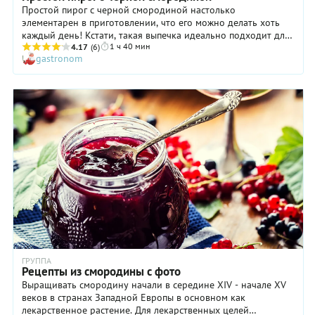
Простой пирог с черной смородиной настолько
элементарен в приготовлении, что его можно делать хоть
каждый день! Кстати, такая выпечка идеально подходит для
1 ч 40 мин
семейного чаепития на даче. Легкое и рассыпчатое тесто
4.17
(6)
gastronom
гармонично дополняет выразительный вкус ягод с приятной
изысканной кислинкой. А уж об аромате блюда и говорить
не приходится! Простой пирог с черной смородиной лучше
всего готовить, конечно, со свежими ягодами, прямо с куста,
но и замороженные тоже подойдут. Причем, тратить время
на оттаивание нет никакой необходимости: достаньте их из
морозильной камеры и используйте по рецепту.
ГРУППА
Рецепты из смородины с фото
Выращивать смородину начали в середине XIV - начале XV
веков в странах Западной Европы в основном как
лекарственное растение. Для лекарственных целей