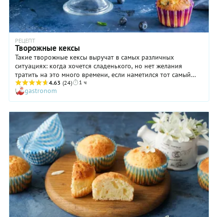
РЕЦЕПТ
Творожные кексы
Такие творожные кексы выручат в самых различных
ситуациях: когда хочется сладенького, но нет желания
тратить на это много времени, если наметился тот самый
1 ч
нежданный гость или когда вдруг в 9 вечера ваше чадо
4.63
(24)
gastronom
сообщает, что завтра утром необходимо принести в школу
что-нибудь к чайному столу в честь Дня защиты синиц.
Готовится эта выпечка очень просто и быстро, а результат
превосходит ожидания. Кексы получаются нежными,
ароматными и вкусными. Хотите сделать их более
оригинальными? Покройте творожные кексы растопленным
шоколадом или любой другой глазурью по вкусу.