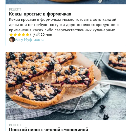
РЕЦЕПТ
Кексы простые в формочках
Кексы простые в формочках можно готовить хоть каждый
день: они не требуют покупки дорогостоящих продуктов и
применения каких-либо сверхъестественных кулинарных
20 мин
знаний и умений. Зато нравится такая выпечка едва ли не
5
(3)
Алсу Муфтахова
каждому! Простые кексы, приготовленные в маленьких
формочках, можно подать к чаю, кофе, какао. Правда, нам
кажется, что вкуснее всего есть эту выпечку с теплым
молоком. Во всяком случае, такое сочетание невольно
навевает воспоминания о временах, когда деревья были
большими, мы — маленькими, а вкуснее и уютнее маминых
кексов, булочек и пирожков не было ничего на свете!
РЕЦЕПТ
Простой пирог с черной смородиной