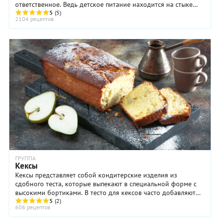
ответственное. Ведь детское питание находится на стыке
нескольких, не побоимся этого ...
5
(5)
2104 рецептов
ГРУППА
Кексы
Кексы представляет собой кондитерские изделия из
сдобного теста, которые выпекают в специальной форме с
высокими бортиками. В тесто для кексов часто добавляют
5
(2)
разрыхлитель, как правило – химический ...
606 рецептов