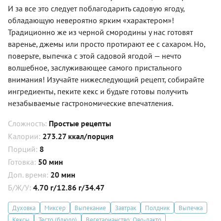
И за все это следует поблагодарить садовую ягоду,
обладающую невероятно ярким «характером»!
Традиционно же из черной смородины у нас готовят
варенье, джемы или просто протирают ее с сахаром. Но,
поверьте, выпечка с этой садовой ягодой — нечто
волшебное, заслуживающее самого пристального
внимания! Изучайте нижеследующий рецепт, собирайте
ингредиенты, пеките кекс и будьте готовы получить
незабываемые гастрономические впечатления.
Сложность:
Простые рецепты
Калории:
273.27 ккал/порция
Порций:
8
Готовка:
50 мин
Доп. время:
20 мин
Б/Ж/У:
4.70 г/12.86 г/34.47
Духовка
Миксер
Выпекание
Завтрак
Полдник
Выпечка
Кексы
Тесто (блюдо)
Вегетарианство: Ово-лакто