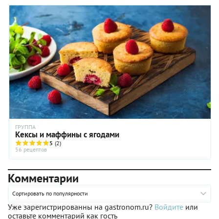
двойную порцию пирога с черной смородиной (на целый
противень): он исчезает очень быстро, и было бы
совершенно непростительной ошибкой лишить кого-то
возможности получить добавку.
ГРУППА
Кексы и маффины с ягодами
5
(2)
56 рецептов
Комментарии
Сортировать по популярности
Уже зарегистрированны на gastronom.ru?
Войдите
или
оставьте комментарий как гость