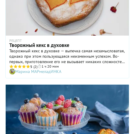
РЕЦЕПТ
Творожный кекс в духовке
Творожный кекс в духовке — выпечка самая незамысловатая,
однако при этом пользующаяся неизменным успехом. Во-
первых, приготовление его не вызывает никаких сложностей:
1 ч 20 мин
просто возьмите нужные ингредиенты и следуйте указаниям
5
(2)
Марина МАРмеладИНКА
рецепта. Никаких подводных камней и невероятных
технологий. Во-вторых, творожный кекс состоит из самых
обычных продуктов, которые, чаще всего, есть в
холодильнике у каждого из нас. А в-третьих, это лакомство
очень вкусное и отлично подходит на тот случай, если вам
вдруг захотелось устроить для близких семейное чаепитие,
которое немыслимо без уютной домашней выпечки.