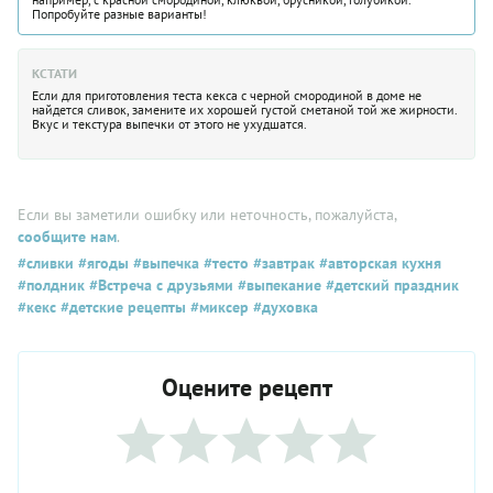
Попробуйте разные варианты!
КСТАТИ
Если для приготовления теста кекса с черной смородиной в доме не
найдется сливок, замените их хорошей густой сметаной той же жирности.
Вкус и текстура выпечки от этого не ухудшатся.
Если вы заметили ошибку или неточность, пожалуйста,
сообщите нам
.
#сливки
#ягоды
#выпечка
#тесто
#завтрак
#авторская кухня
#полдник
#Встреча с друзьями
#выпекание
#детский праздник
#кекс
#детские рецепты
#миксер
#духовка
Оцените рецепт