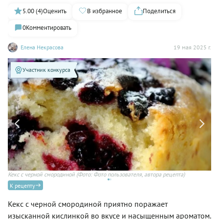
5.00 (4)
Оценить
В избранное
Поделиться
0
Комментировать
Елена Некрасова
19 мая 2025 г.
Участник конкурса
Кекс с черной смородиной
(Фото: Фото пользователя, автора рецепта)
Ке
«Г
К рецепту
Кекс с черной смородиной приятно поражает
изысканной кислинкой во вкусе и насыщенным ароматом.