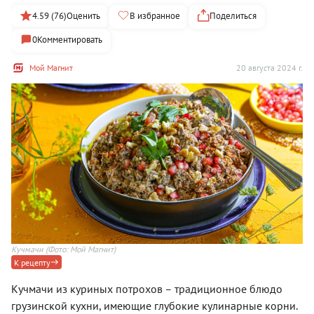
4.59 (76)
Оценить
В избранное
Поделиться
0
Комментировать
Мой Магнит
20 августа 2024 г.
Кучмачи
(Фото: Мой Магнит)
Ку
К рецепту
Кучмачи из куриных потрохов – традиционное блюдо
грузинской кухни, имеющие глубокие кулинарные корни.