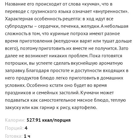
Название его происходит от слова «кучма», что в
переводе с грузинского языка означает «внутренности».
Характерная особенность рецепта: в ход идут все
субпродукты – сердечки, печенка, желудки. А небольшая
сложность в том, что куриные потроха имеют разное
время приготовления (желудочки варят или тушат дольше
всего), поэтому приготовить их вместе не получится. Зато
далее не возникнет никаких проблем. Пока готовятся
потрошки, вы успеете сделать вкуснейшую ароматную
заправку. Благодаря простоте и доступности входящих в
него продуктов блюдо легко приготовить в домашних
условиях. Особенно кстати оно будет во время
праздников и семейных застолий. Кучмачи может
подаваться как самостоятельное мясное блюдо, теплую
закуску или как гарнир к рису, картофелю.
Калории:
527.91 ккал/порция
Порций:
4
Готовка:
1 ч