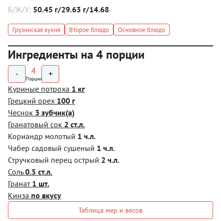
Б/Ж/У:
50.45 г/29.63 г/14.68
Грузинская кухня
Второе блюдо
Основное блюдо
Ингредиенты на 4 порции
4
-
+
Порции
Куриные потроха
1 кг
Грецкий орех
100 г
Чеснок
3 зубчик(а)
Гранатовый сок
2 ст.л.
Кориандр молотый
1 ч.л.
Чабер садовый сушеный
1 ч.л.
Стручковый перец острый
2 ч.л.
Соль
0.5 ст.л.
Гранат
1 шт.
Кинза
по вкусу
Таблица мер и весов