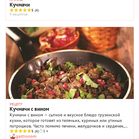
Кучмачи
5
(4)
9 рецептов
РЕЦЕПТ
Кучмачи с вином
Кучмачи с вином — сытное и вкусное блюдо грузинской
кухни, которое готовят из телячьих, куриных или утиных
потрошков. Часто помимо печени, желудочков и сердечек,
1 ч
используют и легкие. Блюдо подают горячим. Мы предлагаем
5
(4)
gastronom
готовить кучмачи куриные — из сердечек, желудков и