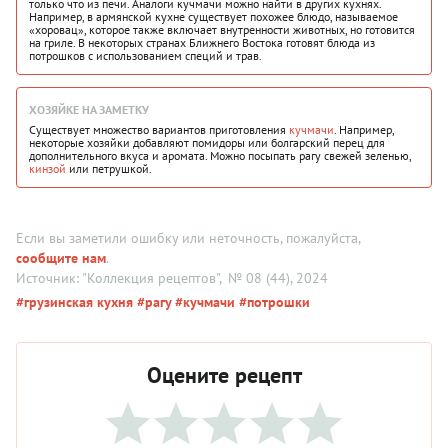
только что из печи. Аналоги кучмачи можно найти в других кухнях.
Например, в армянской кухне существует похожее блюдо, называемое
«хоровац», которое также включает внутренности животных, но готовится
на гриле. В некоторых странах Ближнего Востока готовят блюда из
потрошков с использованием специй и трав.
ХОЗЯЙКЕ НА ЗАМЕТКУ
Существует множество вариантов приготовления
кучмачи
. Например,
некоторые хозяйки добавляют помидоры или болгарский перец для
дополнительного вкуса и аромата. Можно посыпать рагу свежей зеленью,
кинзой
или петрушкой.
Если вы заметили ошибку или неточность, пожалуйста,
сообщите нам
.
Источник: "Коллекция рецептов"
, № 08 (44), 2024
#грузинская кухня
#рагу
#кучмачи
#потрошки
Оцените рецепт