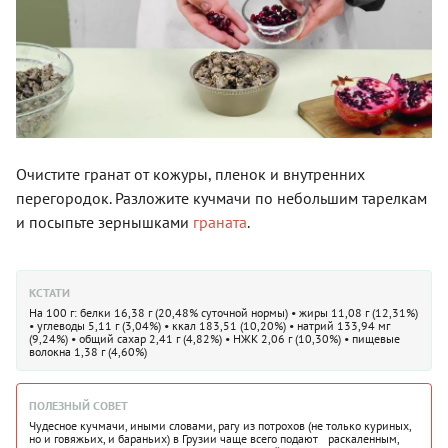
Очистите гранат от кожуры, пленок и внутренних
перегородок. Разложите кучмачи по небольшим тарелкам
и посыпьте зернышками
граната
.
КСТАТИ
На 100 г: белки 16,38 г (20,48% суточной нормы) • жиры 11,08 г (12,31%)
• углеводы 5,11 г (3,04%) • ккал 183,51 (10,20%) • натрий 133,94 мг
(9,24%) • общий сахар 2,41 г (4,82%) • НЖК 2,06 г (10,30%) • пищевые
волокна 1,38 г (4,60%)
ПОЛЕЗНЫЙ СОВЕТ
Чудесное кучмачи, иными словами, рагу из потрохов (не только куриных,
но и говяжьих, и бараньих) в Грузии чаще всего подают раскаленным,