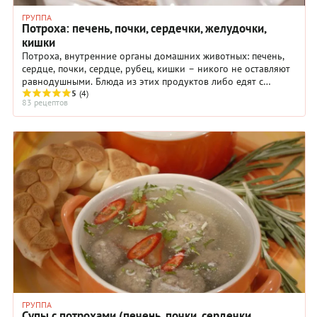
ГРУППА
Потроха: печень, почки, сердечки, желудочки,
кишки
Потроха, внутренние органы домашних животных: печень,
сердце, почки, сердце, рубец, кишки – никого не оставляют
равнодушными. Блюда из этих продуктов либо едят с
удовольствием, либо на дух не ...
5
(4)
83 рецептов
ГРУППА
Супы с потрохами (печень, почки, сердечки,