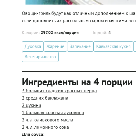
Овощи-гриль будут как отличным дополнением к шаш
если дополнить их рассольным сыром и мягкими ле
Калории:
297.02 ккал/порция
Порций:
4
Духовка
Жарение
Запекание
Кавказская кухня
Вегетарианство
Ингредиенты на 4 порции
3 больших сладких красных перца
2 средних баклажана
2 цукини
1 большая красная луковица
2 ч. л. оливкового масла
2 ч. л. лимонного сока
Для соуса: