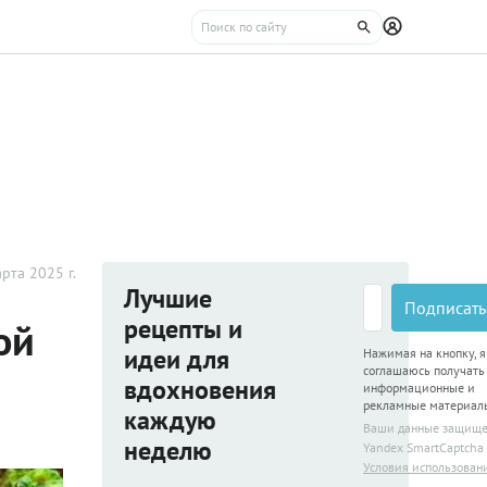
рта 2025 г.
Лучшие
Подписать
рецепты и
ой
идеи для
Нажимая на кнопку, я
соглашаюсь получать
вдохновения
информационные и
рекламные материал
каждую
Ваши данные защищ
неделю
Yandex SmartCaptcha
Условия использован