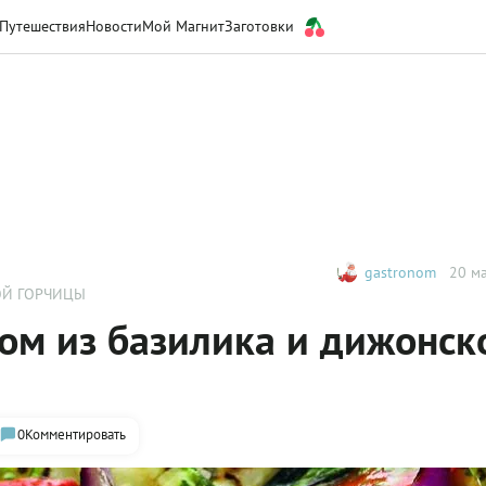
Путешествия
Новости
Мой Магнит
Заготовки
gastronom
20 ма
ОЙ ГОРЧИЦЫ
сом из базилика и дижонск
0
Комментировать