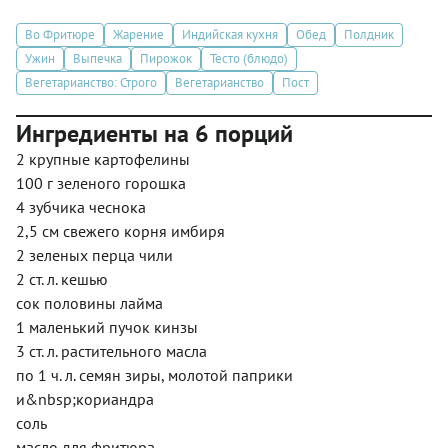
Во Фритюре
Жарение
Индийская кухня
Обед
Полдник
Ужин
Выпечка
Пирожок
Тесто (блюдо)
Вегетарианство: Строго
Вегетарианство
Пост
Ингредиенты на 6 порций
2 крупные картофелины
100 г зеленого горошка
4 зубчика чеснока
2,5 см свежего корня имбиря
2 зеленых перца чили
2 ст. л. кешью
сок половины лайма
1 маленький пучок кинзы
3 ст. л. растительного масла
по 1 ч. л. семян зиры, молотой паприки
и&nbsp;кориандра
соль
масло для фритюра