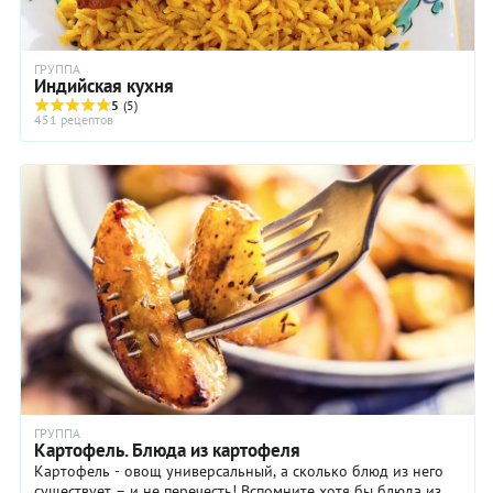
ГРУППА
Индийская кухня
5
(5)
451 рецептов
ГРУППА
Картофель. Блюда из картофеля
Картофель - овощ универсальный, а сколько блюд из него
существует – и не перечесть! Вспомните хотя бы блюда из