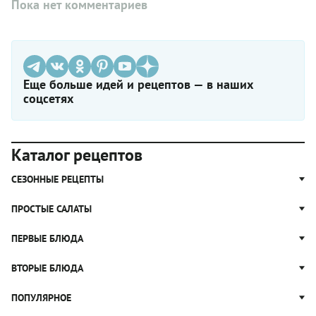
Пока нет комментариев
Еще больше идей и рецептов — в наших
соцсетях
Каталог рецептов
СЕЗОННЫЕ РЕЦЕПТЫ
Рецепты из капусты
ПРОСТЫЕ САЛАТЫ
Блюда с картошкой
Простые салаты
ПЕРВЫЕ БЛЮДА
Рецепты с грибами
Салат Оливье
Яблочные пироги
Щи
ВТОРЫЕ БЛЮДА
Салат Цезарь
Рецепты с клюквой
Борщ
Салат Нисуаз
Котлеты
ПОПУЛЯРНОЕ
Блюда из тыквы
Рассольник
Салат Мимоза
Плов