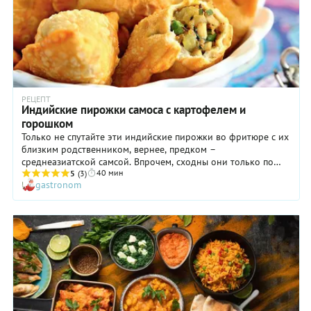
РЕЦЕПТ
Индийские пирожки самоса с картофелем и
горошком
Только не спутайте эти индийские пирожки во фритюре с их
близким родственником, вернее, предком –
среднеазиатской самсой. Впрочем, сходны они только по
40 мин
названию, по виду и по вкусу – совсем другие. Чаще всего у
5
(3)
gastronom
самос очень характерная форма: они треугольные и
объемные – этакие пирамидки. Начинка может быть самая
разная: чечевица, зелень, лук, фарш из баранины или
кусочки курицы, но самая распространенная –
картофельная, с горошком и специями.