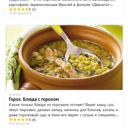
картофеля, перечисленные Фросей в фильме «Девчата»:
картошка жареная, отварная, пюре, ...
5
(3)
2680 рецептов
ГРУППА
Горох. Блюда с горохом
Какие только блюда из горохане готовят! Варят кашу, суп,
пекут пирожки, делают лапшу, начинку для блинов, кисель и
даже гороховый сыр; в Азии его жарят с солью и специями, а
в Англии популярен ...
5
(4)
456 рецептов