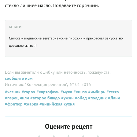
стекло лишнее масло. Подавайте горячими.
КСТАТИ
Самоса – индийские вегетарианские пирожки – прекрасная закуска, но
довольно сытная!
Если вы заметили ошибку или неточность, пожалуйста,
сообщите нам
.
Источник: "Коллекция рецептов"
, № 01 2015 г
#чеснок
#горох
#картофель
#мука
#кинза
#имбирь
#тесто
#перец чили
#второе блюдо
#ужин
#обед
#полдник
#Ланч
#фритюр
#жарка
#индийская кухня
Оцените рецепт