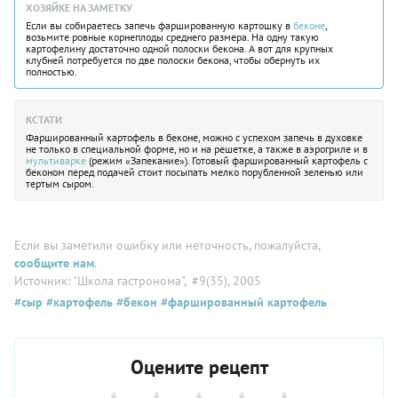
ХОЗЯЙКЕ НА ЗАМЕТКУ
Если вы собираетесь запечь фаршированную картошку в
беконе
,
возьмите ровные корнеплоды среднего размера. На одну такую
картофелину достаточно одной полоски бекона. А вот для крупных
клубней потребуется по две полоски бекона, чтобы обернуть их
полностью.
КСТАТИ
Фаршированный картофель в беконе, можно с успехом запечь в духовке
не только в специальной форме, но и на решетке, а также в аэрогриле и в
мультиварке
(режим «Запекание»). Готовый фаршированный картофель с
беконом перед подачей стоит посыпать мелко порубленной зеленью или
тертым сыром.
Если вы заметили ошибку или неточность, пожалуйста,
сообщите нам
.
Источник: "Школа гастронома"
, #9(35), 2005
#сыр
#картофель
#бекон
#фаршированный картофель
Оцените рецепт