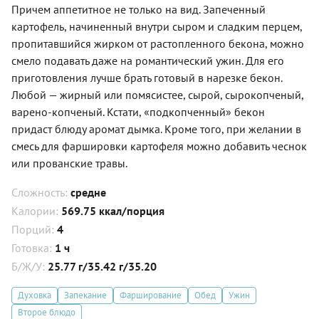
Причем аппетитное не только на вид. Запеченный
картофель, начиненный внутри сыром и сладким перцем,
пропитавшийся жирком от растопленного бекона, можно
смело подавать даже на романтический ужин. Для его
приготовления лучше брать готовый в нарезке бекон.
Любой — жирный или помясистее, сырой, сырокопченый,
варено-копченый. Кстати, «подкопченный» бекон
придаст блюду аромат дымка. Кроме того, при желании в
смесь для фаршировки картофеля можно добавить чеснок
или прованские травы.
Сложность:
средне
Калории:
569.75 ккал/порция
Порций:
4
Готовка:
1 ч
Б/Ж/У:
25.77 г/35.42 г/35.20
Духовка
Запекание
Фарширование
Обед
Ужин
Второе блюдо