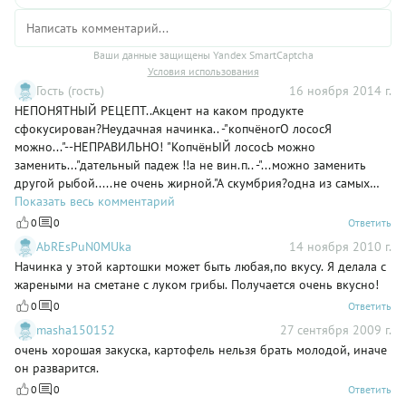
Ваши данные защищены Yandex SmartCaptcha
Условия использования
Гость (гость)
16 ноября 2014 г.
НЕПОНЯТНЫЙ РЕЦЕПТ..Акцент на каком продукте
сфокусирован?Неудачная начинка.. -"копчёногО лососЯ
можно..."--НЕПРАВИЛЬНО! "КопчёнЫЙ лососЬ можно
заменить..."дательный падеж !!а не вин.п.. -"...можно заменить
другой рыбой.....не очень жирной."А скумбрия?одна из самых
жирных рыб
Показать весь комментарий
0
0
Ответить
AbREsPuN0MUka
14 ноября 2010 г.
Начинка у этой картошки может быть любая,по вкусу. Я делала с
жареными на сметане с луком грибы. Получается очень вкусно!
0
0
Ответить
masha150152
27 сентября 2009 г.
очень хорошая закуска, картофель нельзя брать молодой, иначе
он разварится.
0
0
Ответить