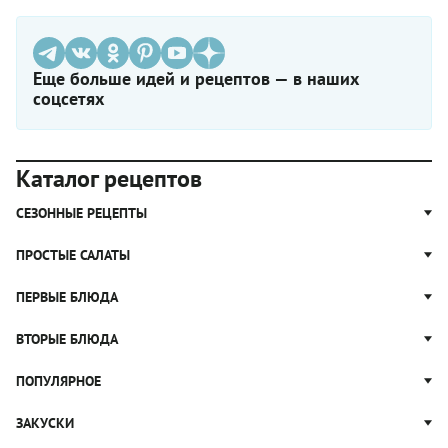
Еще больше идей и рецептов — в наших
соцсетях
Каталог рецептов
СЕЗОННЫЕ РЕЦЕПТЫ
Рецепты из капусты
ПРОСТЫЕ САЛАТЫ
Блюда с картошкой
Простые салаты
ПЕРВЫЕ БЛЮДА
Рецепты с грибами
Салат Оливье
Яблочные пироги
Щи
ВТОРЫЕ БЛЮДА
Салат Цезарь
Рецепты с клюквой
Борщ
Салат Нисуаз
Котлеты
ПОПУЛЯРНОЕ
Блюда из тыквы
Рассольник
Салат Мимоза
Плов
Гороховый суп
Пицца
ЗАКУСКИ
Крабовый салат
Пельмени
Суп солянка
Сырники