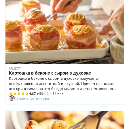
РЕЦЕПТ
Картошка в беконе с сыром в духовке
Картошка в беконе с сыром в духовке получается
необыкновенно аппетитной и вкусной. Причем настолько,
что при взгляде на это блюдо мысли о диетах мгновенно
1 ч 15 мин
улетучиваются, а на первый план выходит неукротимое
4.87
(45)
Татьяна Сотникова
желание съесть хотя бы одну штучку. Ну или две! Так что,
если вы готовы ненадолго отойти от принципов правильного
питания, сделайте блюдо по нашему подробному рецепту.
Кстати, в данном случае вам понадобится картошка с
высоким содержанием крахмала: такая и варится, и
запекается быстро. И помните, что полоски бекона не