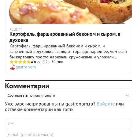
РЕЦЕПТ
Картофель, фаршированный беконом и сыром, в
духовке
Картофель, фаршированный беконом и сыром, и
запеченный в духовке, выглядит гораздо наряднее, чем если
бы картошку просто нарезали кружочками и уложили
2 ч 30 мин
слоями, вперемежку с начинкой, на противень. К тому же
4.8
(5)
gastronom
такая «лодочка» куда удобнее в подаче — заранее можно
точно рассчитать количество порций. Мы выбрали вариант
начинки с беконом, но ниже покажем, как приготовить еще
Комментарии
одну альтернативную начинку — с копченым лососем.
Нафаршируем полученными начинками уже готовый
картофель, посыпим каждую «лодочку» тертым сыром и
Сортировать по популярности
вернем на 5 минут в духовку, чтобы образовалась приятная
Уже зарегистрированны на gastronom.ru?
Войдите
или
тягучая корочка!
оставьте комментарий как гость