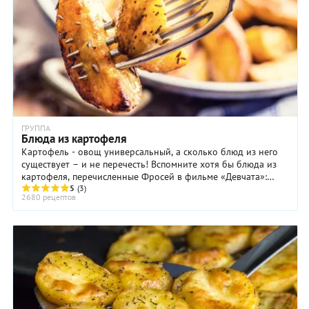
должны быть слишком длинными: более двух слоев
«обертки» на клубнях не лучшим образом скажется на вкусе
блюда.
ГРУППА
Блюда из картофеля
Картофель - овощ универсальный, а сколько блюд из него
существует – и не перечесть! Вспомните хотя бы блюда из
картофеля, перечисленные Фросей в фильме «Девчата»:
картошка жареная, отварная, пюре, картофель фри,
5
(3)
2680 рецептов
картофель пай...