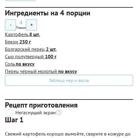
Ингредиенты на 4 порции
4
-
+
Порции
Картофель
8 шт.
Бекон
250 г
Болгарский перец
2 шт.
Сыр полутвердый
100 г
Соль
по вкусу
Перец чёрный молотый
по вкусу
Таблица мер и весов
Рецепт приготовления
Негаснущий экран
Шаг 1
Свежий картофель хорошо вымойте, сварите в кожуре до