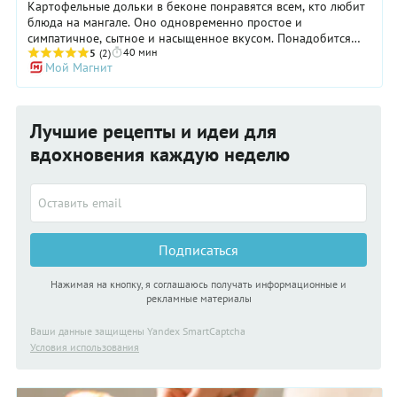
Картофельные дольки в беконе понравятся всем, кто любит
блюда на мангале. Оно одновременно простое и
симпатичное, сытное и насыщенное вкусом. Понадобится
40 мин
всего два основных ингредиента — бекон и молодой
5
(2)
Мой Магнит
картофель, а также немного специй, чтобы повторить дома
или на даче этот рецепт. Гриль может быть любым —
классическим мангалом с углями, современным
электрическим девайсом или обычной сковородой. Не
Лучшие рецепты и идеи для
отказывайте себе в удовольствии приготовить
картофельные дольки в беконе, если вдруг не собираетесь
вдохновения каждую неделю
выбираться на природу. Подавать закуску лучше с овощным
салатом или запеченными баклажанами, перцами и цукини.
Подписаться
Нажимая на кнопку, я соглашаюсь получать информационные и
рекламные материалы
Ваши данные защищены Yandex SmartCaptcha
Условия использования