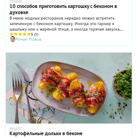
СТАТЬЯ
10 способов приготовить картошку с беконом в
духовке
В меню модных ресторанов нередко можно встретить
запеченную с беконом картошку. Иногда это гарнир к
шашлыку или к жареной птице, а иногда горячая закуска,
которую подают с соусом и листьями зеленого салата. Вроде
5
(5)
Роман Рыжов
бы самые обычные ингредиенты — ну кого сейчас можно
удивить картошкой и беконом? Но как же это вкусно!
Делимся проверенными рецептами картошки, запеченной с
беконом.
РЕЦЕПТ
Картофельные дольки в беконе