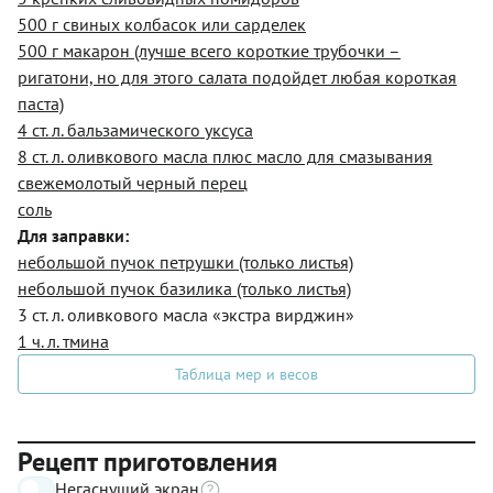
500 г свиных колбасок или сарделек
500 г макарон (лучше всего короткие трубочки –
ригатони, но для этого салата подойдет любая короткая
паста)
4 ст. л. бальзамического уксуса
8 ст. л. оливкового масла плюс масло для смазывания
свежемолотый черный перец
соль
Для заправки:
небольшой пучок петрушки (только листья)
небольшой пучок базилика (только листья)
3 ст. л. оливкового масла «экстра вирджин»
1 ч. л. тмина
Таблица мер и весов
Рецепт приготовления
Негаснущий экран