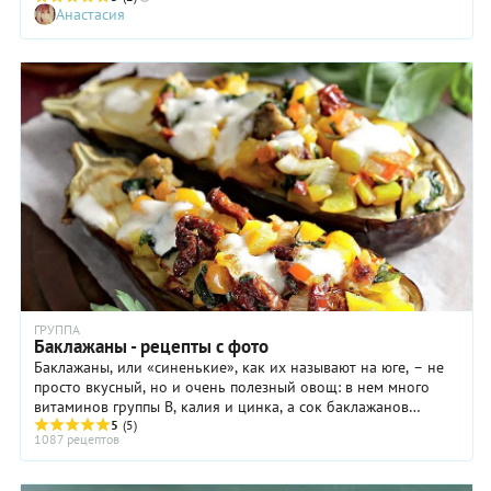
Анастасия
сладкие помидоры и настоящие грунтовые баклажаны.
ГРУППА
Баклажаны - рецепты с фото
Баклажаны, или «синенькие», как их называют на юге, – не
просто вкусный, но и очень полезный овощ: в нем много
витаминов группы В, калия и цинка, а сок баклажанов
обладает бактерицидными свойствами ...
5
(5)
1087 рецептов