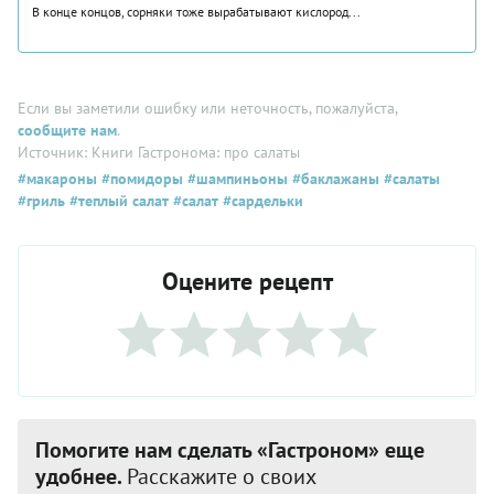
В конце концов, сорняки тоже вырабатывают кислород...
Если вы заметили ошибку или неточность, пожалуйста,
сообщите нам
.
Источник: Книги Гастронома: про салаты
#макароны
#помидоры
#шампиньоны
#баклажаны
#салаты
#гриль
#теплый салат
#салат
#сардельки
Оцените рецепт
Помогите нам сделать «Гастроном» еще
удобнее.
Расскажите о своих