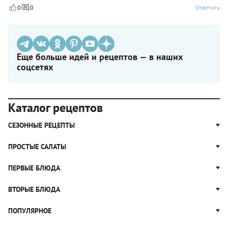
0
0
Ответить
Еще больше идей и рецептов — в наших
соцсетях
Каталог рецептов
СЕЗОННЫЕ РЕЦЕПТЫ
Рецепты из капусты
ПРОСТЫЕ САЛАТЫ
Блюда с картошкой
Простые салаты
ПЕРВЫЕ БЛЮДА
Рецепты с грибами
Салат Оливье
Яблочные пироги
Щи
ВТОРЫЕ БЛЮДА
Салат Цезарь
Рецепты с клюквой
Борщ
Салат Нисуаз
Котлеты
ПОПУЛЯРНОЕ
Блюда из тыквы
Рассольник
Салат Мимоза
Плов