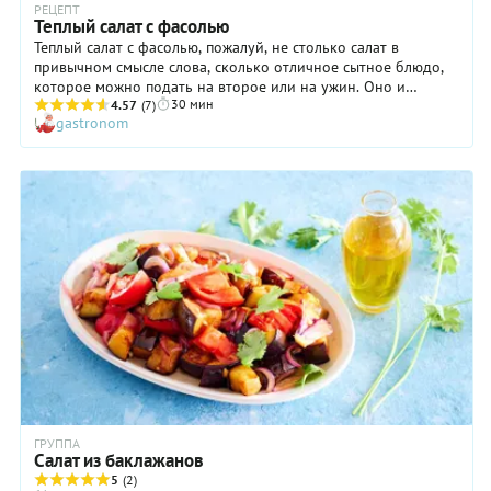
РЕЦЕПТ
Теплый салат с фасолью
Теплый салат с фасолью, пожалуй, не столько салат в
привычном смысле слова, сколько отличное сытное блюдо,
которое можно подать на второе или на ужин. Оно и
30 мин
согревает, и утоляет голод, и дарит превосходные вкусовые
4.57
(7)
gastronom
ощущения. Но если вы или ваши близкие «не понимают»
ужина без мяса, рыбы или птицы, предложите теплый салат с
фасолью в качестве гарнира. Кстати, это одно из тех блюд,
со вкусом которого можно играть бесконечно. Любите
поострее? Добавьте в теплый салат нарезанный колечками
перец чили. Предпочитаете фруктовые ноты? Дополните
блюдо тонкими ломтиками сочного яблока или груши. В
общем, экспериментируйте!
ГРУППА
Салат из баклажанов
5
(2)