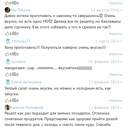
0
0
Ответить
Аль Пачина
14 августа 2016 г.
Давно хотела приготовить и наконец-то свершилось😍 Очень
вкусно, но есть одно НО😔 Делала все по рецепту, но баклажаны
дали горчинку. Как этого избежать и что я сделала не так?!
0
0
Ответить
19mulya75
1 марта 2014 г.
Хочу приготовить!!! Получиться наверно очень вкусно!!!
0
0
Ответить
Lyubava
26 февраля 2014 г.
макарошки...сыр...мммммм.... вкуснятина))))))))))))
0
0
Ответить
Елена Артюшина
23 февраля 2014 г.
Теплый салат очень вкусен, но можно и холодным есть, как
закуска.
0
0
Ответить
Евгений Тимофеев
12 февраля 2014 г.
Рецепт как раз подходит для зимних посиделок. Отличное
сочетание продуктов. Представляю как здорово прийти домой
после тяжелого дня, с холода, и съесть такое чудо. Спасибо