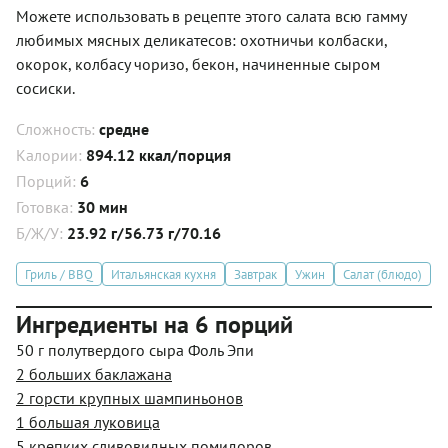
Можете использовать в рецепте этого салата всю гамму
любимых мясных деликатесов: охотничьи колбаски,
окорок, колбасу чоризо, бекон, начиненные сыром
сосиски.
Сложность:
средне
Калории:
894.12 ккал/порция
Порций:
6
Готовка:
30 мин
Б/Ж/У:
23.92 г/56.73 г/70.16
Гриль / BBQ
Итальянская кухня
Завтрак
Ужин
Салат (блюдо)
Ингредиенты на 6 порций
50 г полутвердого сыра Фоль Эпи
2 больших баклажана
2 горсти крупных шампиньонов
1 большая луковица
5 крепких сливовидных помидоров