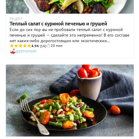
РЕЦЕПТ
Теплый салат с куриной печенью и грушей
Если до сих пор вы не пробовали теплый салат с куриной
печенью и грушей — сделайте это непременно! В его составе
нет каких-либо дорогостоящих или экзотических
20 мин
ингредиентов, но результат всегда впечатляет. Нежнейшая
4.94
(16)
gastronom
куриная печень в салате дополнена карамелизованными
грушами, изюмом и хрустящими салатными листьями.
Завершает эту изумительную картину заправка из
оливкового масла и апельсинового сока, придающая вкусу
блюда легкую кислинку и приятную свежесть. Теплый салат с
куриной печенкой и грушей особенно нравится молодым
девушкам, которые ценят оригинальные блюда, которые
никоим образом не вредят фигуре.