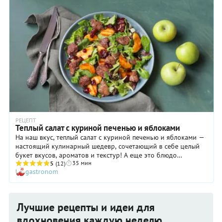
РЕЦЕПТ
Теплый салат с куриной печенью и яблоками
На наш вкус, теплый салат с куриной печенью и яблоками —
настоящий кулинарный шедевр, сочетающий в себе целый
букет вкусов, ароматов и текстур! А еще это блюдо
35 мин
довольно сытное, но при этом легкое. В салате
5
(12)
gastronom
удивительным образом сочетаются нежнейшая печенка,
хрустящие яблоки и салатные листья, сладковатая клюква с
ее небанальным вкусом. И все это великолепие венчается
ароматам апельсинов и зиры! В общем, готовить теплый
Лучшие рецепты и идеи для
салат с куриной печенкой и яблоками точно стоит, особенно
если вы и ваши близкие открыты новым гастрономическим
вдохновения каждую неделю