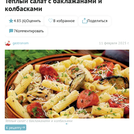
Теплый салат с баклажанами и
колбасками
4.83 (6)
Оценить
В избранное
Поделиться
7
Комментировать
gastronom
11 февраля 2025 г.
Теплый салат с баклажанами и колбасками
К рецепту