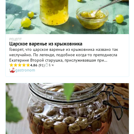
РЕЦЕПТ
Царское варенье из крыжовника
Говорят, что царское варенье из крыжовника названо так
неслучайно. По легенде, подобное когда-то преподнесла
Екатерине Второй старушка, прислуживавшая при
1 ч
дворцовой кухне. Дело в том, что императрица однажды
4.86
(91)
gastronom
заступилась за внука женщины, которого хотели наказать за
провинность. Вот бабушка и решила отблагодарить
Екатерину так, как могла. Ну а далее все просто: государыне
подарок понравился настолько, что она повелела готовить
царское варенье из крыжовника и впредь. Правдива ли эта
история, мы не беремся судить, но смело можем сказать, что
такое лакомство действительно достойно внимания даже
самых искушенных гурманов!