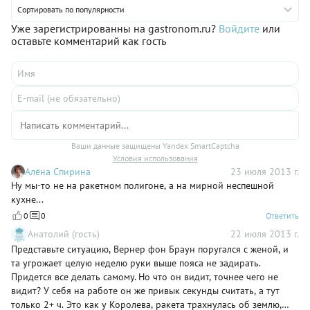
Сортировать по популярности
Уже зарегистрированны на gastronom.ru?
Войдите
или
оставьте комментарий как гость
Ваши данные защищены Yandex SmartCaptcha
Условия использования
Алёна Спирина
23 июля 2013 г.
Ну мы-то не на ракетном полигоне, а на мирной неспешной
кухне...
0
0
Ответить
Анатолий (гость)
22 июля 2013 г.
Представьте ситуацию, Вернер фон Браун поругался с женой, и
та угрожает целую неделю руки выше пояса не задирать.
Придется все делать самому. Но что он видит, точнее чего не
видит? У себя на работе он же привык секунды считать, а тут
только 2+ ч. Это как у Королева, ракета трахнулась об землю,