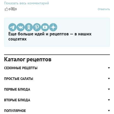
военные сразу причину требуют, а Сергей Павлович хитро
Показать весь комментарий
подмигнет и все сразу "утечка топлива" как раз на 3-.
0
0
Ответить
Еще больше идей и рецептов — в наших
соцсетях
Каталог рецептов
СЕЗОННЫЕ РЕЦЕПТЫ
Рецепты из капусты
ПРОСТЫЕ САЛАТЫ
Блюда с картошкой
Простые салаты
ПЕРВЫЕ БЛЮДА
Рецепты с грибами
Салат Оливье
Яблочные пироги
Щи
ВТОРЫЕ БЛЮДА
Салат Цезарь
Рецепты с клюквой
Борщ
Салат Нисуаз
Котлеты
ПОПУЛЯРНОЕ
Блюда из тыквы
Рассольник