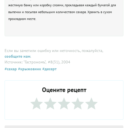
жестяную банку или коробку слоями, прокладывая каждый бумагой для
выпечки и посыпая небольшим количеством сахара. Хранить в сухом
прохладном месте.
Если вы заметили ошибку или неточность, пожалуйста,
сообщите нам
.
Источник: "Гастрономъ"
, #8(31), 2004
#сахар
#крыжовник
#десерт
Оцените рецепт