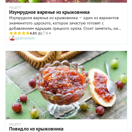
РЕЦЕПТ
Изумрудное варенье из крыжовника
Изумрудное варенье из крыжовника — один из вариантов
знаменитого царского, которое зачастую готовят с
добавлением ядрышек грецкого ореха. Стоит заметить, наша
1 ч
версия, упрощенная, ничуть не хуже! В основе этого варенья
4.83
(6)
gastronom
из крыжовника, опять же, настой вишневых листьев, который
отвечает не только за аромат блюда, но и за его красивый
цвет. Ягоды же получаются полупрозрачными, сочными,
необыкновенное вкусными. Проверьте в деле наш рецепт
изумрудного варенья из крыжовника: попробовав это
лакомство, близкие и гости вашего дома будут просто в
восторге!
РЕЦЕПТ
Повидло из крыжовника