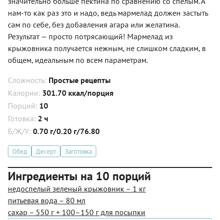
значительно больше пектина по сравнению со спелым. А
нам-то как раз это и надо, ведь мармелад должен застыть
сам по себе, без добавления агара или желатина.
Результат — просто потрясающий! Мармелад из
крыжовника получается нежным, не слишком сладким, в
общем, идеальным по всем параметрам.
Сложность:
Простые рецепты
Калории:
301.70 ккал/порция
Порций:
10
Готовка:
2 ч
Б/Ж/У:
0.70 г/0.20 г/76.80
Обед
Десерт
Заготовка
Ингредиенты на 10 порций
недоспелый зеленый крыжовник – 1 кг
питьевая вода – 80 мл
сахар – 550 г + 100–150 г для посыпки