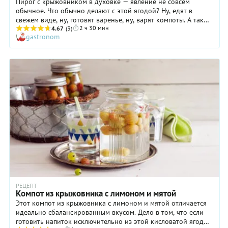
Пирог с крыжовником в духовке — явление не совсем
обычное. Что обычно делают с этой ягодой? Ну, едят в
свежем виде, ну, готовят варенье, ну, варят компоты. А так
2 ч 30 мин
чтобы сделать с ней пирог — это вряд ли. Но мы
4.67
(3)
gastronom
настоятельно советуем исправить эту ошибку, ведь давно
замечено, что выпечка с кислыми ягодами необыкновенно
вкусна. У свежего крыжовника есть еще одна интересная
особенность: он становится особенно ароматным, если его
бланшировать. Чем мы и воспользовались! В результате
пирог с крыжовником уже в духовке благоухает так, что
уговаривать даже самого консервативного домочадца
попробовать необычную выпечку вам не придется.
РЕЦЕПТ
Компот из крыжовника с лимоном и мятой
Этот компот из крыжовника с лимоном и мятой отличается
идеально сбалансированным вкусом. Дело в том, что если
готовить напиток исключительно из этой кисловатой ягоды,