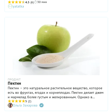
30 мин
Обратите внимание: в качестве загустителя в этом рецепте
4.5
(6)
yatatka
домашнего клубничного мармелада используется пектин
(приобрести его можно в крупных интернет-маркетах), а не
желатин и не агар-агар. Почему так? Потому что с
желатином получается совсем другой мармелад, который и
называется «желейным». К тому же этот загуститель не
используют вегетарианцы. Агар-агар же делает текстуру
продуктов более плотной и хрупкой. А вот пектин — мягкой
и тягучей, что и необходимо в данном случае. В общем,
попробовав однажды домашний клубничный мармелад, вы
точно не пойдете больше в магазин за покупным.
ПРОДУКТ
Пектин
Пектин – это натуральное растительное вещество, которое
есть во фруктах, ягодах и корнеплодах. Пектин делает джем
и мармелад более густым и желированным. Однако в
некоторых плодах мало природного пектина, тогда для
5
(2)
Ольга Захарова
загущения нужно еще добавить готовый пектин. Вы можете
купить его или приготовить самостоятельно из цедры