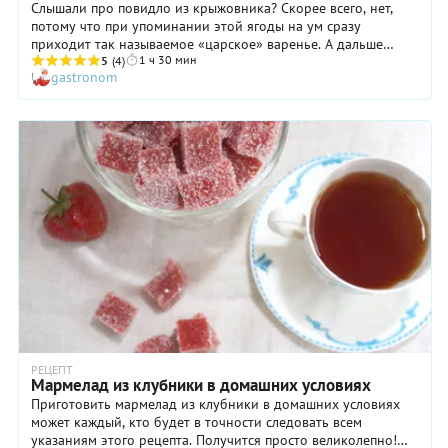
Слышали про повидло из крыжовника? Скорее всего, нет,
потому что при упоминании этой ягоды на ум сразу
приходит так называемое «царское» варенье. А дальше
1 ч 30 мин
воображение услужливо дорисовывает картину
5
(4)
gastronom
многочасовой подготовки крыжовника, ведь чтобы варенье
получилось прозрачным, как слеза, семена из плодов
должны быть тщательно удалены. Так вот, если вы
соберетесь готовить повидло из крыжовника, вам это не
грозит! К тому же готовое блюдо будет иметь настолько
изысканный вкус, что вы непременно внесете наш рецепт в
список своих любимых семейных. И пусть повидло из
крыжовника не отличается прозрачностью (от него этого и
не требуется), зато с ним вы сэкономите силы летом, а зимой
сможете сполна насладиться невероятно вкусным десертом.
РЕЦЕПТ
Мармелад из клубники в домашних условиях
Приготовить мармелад из клубники в домашних условиях
может каждый, кто будет в точности следовать всем
указаниям этого рецепта. Получится просто великолепно!