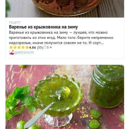
РЕЦЕПТ
Варенье из крыжовника на зиму
Варенье из крыжовника на зиму — лучшее, что можно
приготовить из этих ягод. Мало того: берите непременно
недозрелые, иначе получится совсем не то. И сорт
1 ч
крыжовника в данном случае практически не имеет
4.86
(35)
gastronom
значения: только у неспелых ягод косточки довольно
мягкие, поэтому вынимать их вам не придется. Кроме того,
именно такой крыжовник придаст варенью приятный
кисловатый вкус, за который мы и ценим это блюдо. Однако
процесс его приготовление стоит планировать, что
называется, с умом! Дело в том, что основой сиропа варенья
из крыжовника служит настой ароматных вишневых листьев,
на получение которого требуется время — около 8–9 часов.
Обязательно учитывайте это, если вдруг вы собрались
приурочить подачу лакомства на стол к определенному
времени.