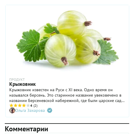
цитрусовых или из яблок.
ПРОДУКТ
Крыжовник
Крыжовник известен на Руси с XI века. Одно время он
назывался берсень. Это старинное название увековечено в
названии Берсеневской набережной, где были царские сады
и много-много крыжовника. Из кисловато-сладкой ягоды на
4
(2)
Ольга Захарова
Руси делали изумрудное (оно же царское) варенье.
Комментарии