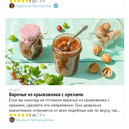
1 ч
он приобретет легкие винные ноты, которые нравятся
5
(2)
Людмила Венгерова
далеко не всем. А вот мята с лимоном подчеркнут все
достоинства крыжовника и нивелируют недостатки. Что
касается выбора ягод, советуем использовать самые крепкие,
даже слегка недозрелые экземпляры. И лучше брать именно
зеленый крыжовник, так как красный при хранении может
поменять цвет, а у компота появится неаппетитный
«ржавый» оттенок. Не хотите добавлять ванильный сахар?
Пожалуйста! Компот из крыжовника с лимоном и мятой и
так получится очень ароматным и приятно освежающим.
РЕЦЕПТ
Варенье из крыжовника с орехами
Если вы никогда не готовили варенье из крыжовника с
орехами, сделайте это непременно. Оно довольно
значительно отличается от всех подобных как по вкусу, так и
1 ч
по внешнему виду. Текстура нашего варенья ближе к
5
(4)
Татьяна Небландинка
джемовой, а добавление орехов делает ее еще более
оригинальной. Это лакомство очень приятно есть просто из