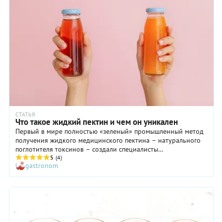
СТАТЬЯ
Что такое жидкий пектин и чем он уникален
Первый в мире полностью «зеленый» промышленный метод
получения жидкого медицинского пектина – натурального
поглотителя токсинов – создали специалисты
Государственного университета «Дубна» совместно с
5
(4)
gastronom
другими российскими учеными. По словам авторов, продукт,
получаемый по их технологии, не имеет аналогов по
эффективности и может быть применим для профилактики и
лечения огромного спектра болезней. Об уникальности
этого препарата рассказывает профессор Государственного
университета «Дубна» Раисой Горшковой.