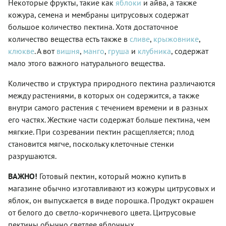
Некоторые фрукты, такие как
яблоки
и айва, а также
кожура, семена и мембраны цитрусовых содержат
большое количество пектина. Хотя достаточное
количество вещества есть также в
сливе
,
крыжовнике
,
клюкве
. А вот
вишня
,
манго
,
груша
и
клубника
, содержат
мало этого важного натурального вещества.
Количество и структура природного пектина различаются
между растениями, в которых он содержится, а также
внутри самого растения с течением времени и в разных
его частях. Жесткие части содержат больше пектина, чем
мягкие. При созревании пектин расщепляется; плод
становится мягче, поскольку клеточные стенки
разрушаются.
ВАЖНО!
Готовый пектин, который можно купить в
магазине обычно изготавливают из кожуры цитрусовых и
яблок, он выпускается в виде порошка. Продукт окрашен
от белого до светло-коричневого цвета. Цитрусовые
пектины обычно светлее яблочных.