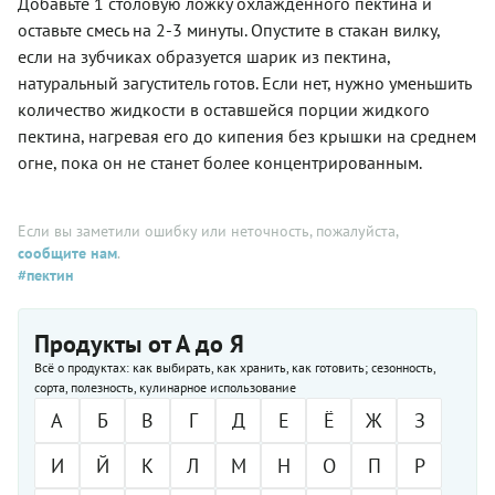
Добавьте 1 столовую ложку охлажденного пектина и
оставьте смесь на 2-3 минуты. Опустите в стакан вилку,
если на зубчиках образуется шарик из пектина,
натуральный загуститель готов. Если нет, нужно уменьшить
количество жидкости в оставшейся порции жидкого
пектина, нагревая его до кипения без крышки на среднем
огне, пока он не станет более концентрированным.
Если вы заметили ошибку или неточность, пожалуйста,
сообщите нам
.
#пектин
Продукты от А до Я
Всё о продуктах: как выбирать, как хранить, как готовить; сезонность,
сорта, полезность, кулинарное использование
А
Б
В
Г
Д
Е
Ё
Ж
З
И
Й
К
Л
М
Н
О
П
Р