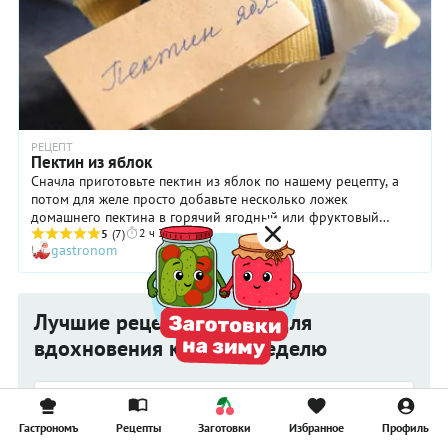
РЕЦЕПТ
Пектин из яблок
Сначла приготовьте пектин из яблок по нашему рецепту, а
потом для желе просто добавьте несколько ложек
домашнего пектина в горячий ягодный или фруктовый
2 ч 30 мин
отвар. Дайте остыть до комнатной температуры, затем
5
(7)
gastronom
разложите по формочкам и поставьте в холодильник.
Лучшие рецепты и идеи для
вдохновения каждую неделю
Гастрономъ
Рецепты
Заготовки
Избранное
Профиль