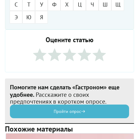
С
Т
У
Ф
Х
Ц
Ч
Ш
Щ
Э
Ю
Я
Оцените статью
Помогите нам сделать «Гастроном» еще
удобнее.
Расскажите о своих
предпочтениях в коротком опросе.
Пройти опрос
Похожие материалы