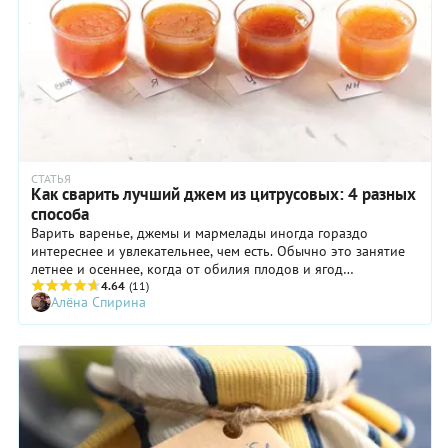
СТАТЬЯ
Как сварить лучший джем из цитрусовых: 4 разных
способа
Варить варенье, джемы и мармелады иногда гораздо
интереснее и увлекательнее, чем есть. Обычно это занятие
летнее и осеннее, когда от обилия плодов и ягод
разбегаются глаза. Зимой наступает затишье, но если хочется
4.64
(11)
Алёна Спирина
размяться, можно поэкспериментировать с цитрусовыми.
Благо, зимой их много разных.