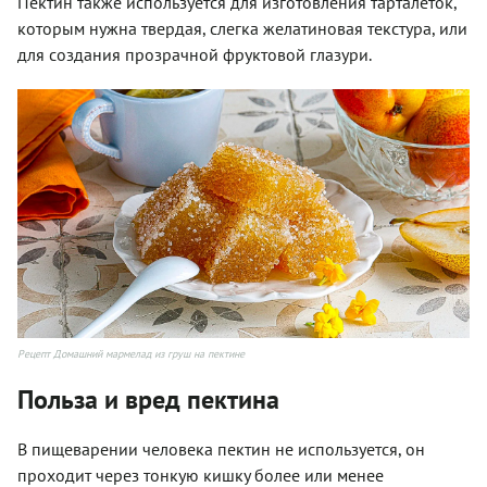
Пектин также используется для изготовления тарталеток,
которым нужна твердая, слегка желатиновая текстура, или
для создания прозрачной фруктовой глазури.
Рецепт Домашний мармелад из груш на пектине
Польза и вред пектина
В пищеварении человека пектин не используется, он
проходит через тонкую кишку более или менее