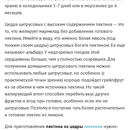
храню в холодильнике 5-7 дней или в морозилке до 6
месяцев.
Цедра цитрусовых с высоким содержанием пектина — это
то, что желирует мармелад без добавления готового
пектина. Имейте в виду, что именно белая мякоть (под
тонким слоем цедры) цитрусовых богата пектином. Ее еще
называют
альбедо
. У недозрелых плодов этой
сердцевины больше, чем у полностью созревших. Для
получения домашнего цитрусового пектина можно
использовать любые цитрусовые, но особенно (с
практической точки зрения) хорошо подойдет грейпфрут
из-за обилия в нем источника пектина. Но такой
желирующий агент способен перебить вкус других
фруктов и ягод при готовке, особенно если это не
цитрусовые. Поэтому я поступаю чуть более расточительно
и готовлю пектин из лимона.
Для приготовления
пектина из цедры
лимонов
нужно: