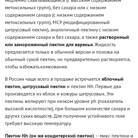
медленно схватывающийся (с высоким содержанием
метоксильных групп), без сахара или с низким
содержанием сахара (с низким содержанием
метоксильных групп), MCP (модифицированный
цитрусовый пектин), аналогичный пектину с низким
содержанием сахара и без сахара, а также
растворимый
или замороженный пектин для варенья
. Жидкость
предлагается только в обычной версии и похожа на
обычный сухой пектин, но предварительно растворяется,
чтобы избежать комкования.
В России чаще всего в продаже встречается
яблочный
пектин, цитрусовый пектин
и пектин Nh. Первые два
производятся из яблок и кожуры цитрусовых. Эти
пектины желируют при низком уровне ph (показатель
высокой кислотности), при большом количестве сахара и
других сухих веществ. Для получения устойчивого геля
требуют высокую температуру.
Пектин Nh (он же кондитерский пектин)
— микс пектина и