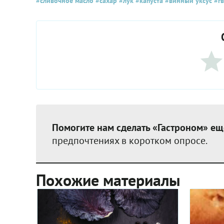
#сливочное масло
#сахар
#лук
#капуста
#винный уксус
#гв
Помогите нам сделать «Гастроном» ещ
предпочтениях в коротком опросе.
Похожие материалы