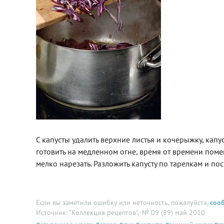
С капусты удалить верхние листья и кочерыжку, капу
готовить на медленном огне, время от времени помеш
мелко нарезать. Разложить капусту по тарелкам и по
Если вы заметили ошибку или неточность, пожалуйста,
соо
Источник: "Коллекция рецептов"
, № 09 (89) май 2010