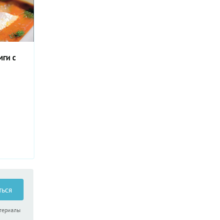
мги с
ться
атериалы