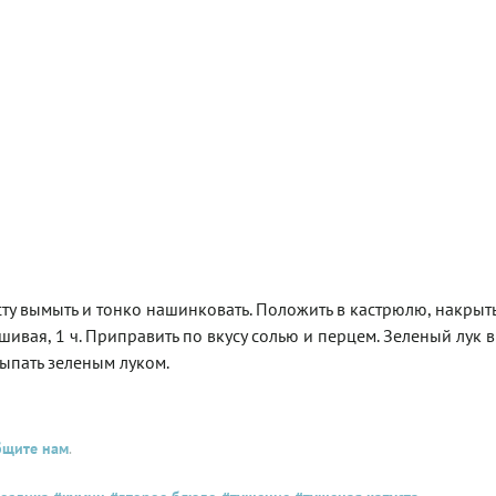
сту вымыть и тонко нашинковать. Положить в кастрюлю, накрыт
ивая, 1 ч. Приправить по вкусу солью и перцем. Зеленый лук 
сыпать зеленым луком.
бщите нам
.