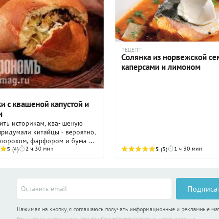
РЕЦЕПТ
Солянка из норвежской се
каперсами и лимоном
и с квашеной капустой и
и
ить историкам, ква- шеную
придумали китайцы - вероятно,
 порохом, фарфором и бума-
2 ч 30 мин
1 ч 30 мин
мы считаем это блю- до
5
(4)
5
(5)
русским.
Подписа
Нажимая на кнопку, я соглашаюсь получать информационные и рекламные м