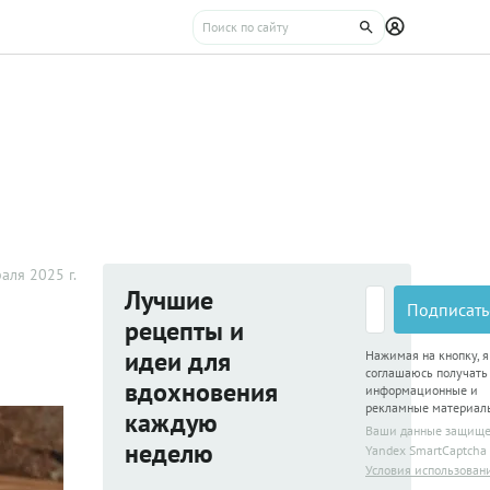
аля 2025 г.
Лучшие
Подписать
рецепты и
идеи для
Нажимая на кнопку, я
соглашаюсь получать
вдохновения
информационные и
рекламные материал
каждую
Ваши данные защищ
неделю
Yandex SmartCaptcha
Условия использован