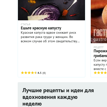
СТАТЬЯ
Ешьте красную капусту
Красная капуста вдвое снижает риск
развития рака груди у женщин. Во
всяком случае об этом свидетельствуют
исследования датских учёных
РЕЦЕПТ
Пирожк
грибам
Если вер
капусту 
вместе с
4.5
(4)
гой. Но 
исконно 
Лучшие рецепты и идеи для
вдохновения каждую
неделю