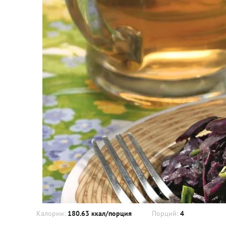
Калории:
180.63 ккал/порция
Порций:
4