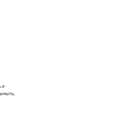
ь и
вымыть,