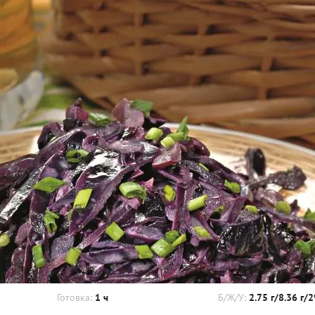
Готовка:
1 ч
Б/Ж/У:
2.75 г/8.36 г/2