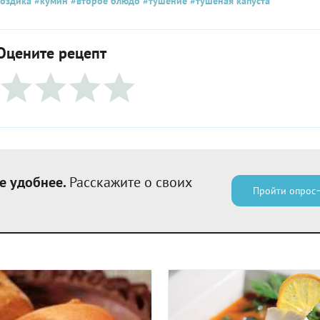
оздика
#кумин
#второе блюдо
#тушение
#тушеная капуста
Оцените рецепт
е удобнее.
Расскажите о своих
Пройти опрос