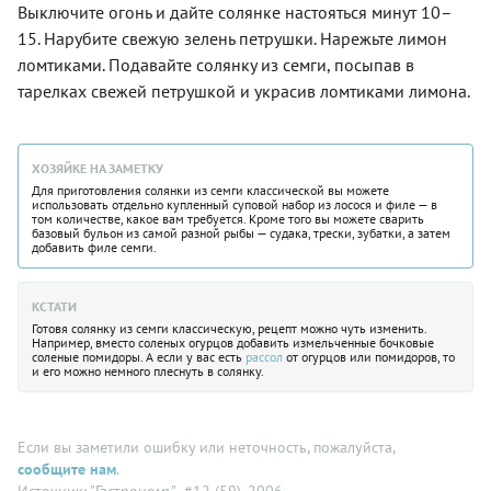
Выключите огонь и дайте солянке настояться минут 10–
15. Нарубите свежую зелень петрушки. Нарежьте лимон
ломтиками. Подавайте солянку из семги, посыпав в
тарелках свежей петрушкой и украсив ломтиками лимона.
ХОЗЯЙКЕ НА ЗАМЕТКУ
Для приготовления солянки из семги классической вы можете
использовать отдельно купленный суповой набор из лосося и филе — в
том количестве, какое вам требуется. Кроме того вы можете сварить
базовый бульон из самой разной рыбы — судака, трески, зубатки, а затем
добавить филе семги.
КСТАТИ
Готовя солянку из семги классическую, рецепт можно чуть изменить.
Например, вместо соленых огурцов добавить измельченные бочковые
соленые помидоры. А если у вас есть
рассол
от огурцов или помидоров, то
и его можно немного плеснуть в солянку.
Если вы заметили ошибку или неточность, пожалуйста,
сообщите нам
.
Источник: "Гастрономъ"
, #12 (59), 2006