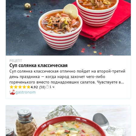
РЕЦЕПТ
Суп солянка классическая
Суп солянка классическая отлично пойдет на второй-третий
день праздника — когда народ захочет чего-либо
горяченького вместо поднадоевших салатов. Чувствуете в
1 ч
себе силы выполнить это пожелание? Тогда вперед! Кстати,
4.92
(38)
gastronom
приготовление солянки поможет вам реализовать остатки
мясной нарезки, которая выглядит не лучшим образом и
вряд ли будет съедена в чистом виде. В идеале бульон
требует неспешного вдумчиваого приготовления и
правильного набора мяса на кости, но, согласитесь, вряд ли
вам захочется этим заниматься 1 или 2 января. Поэтому
варим бульон из того, что есть (или, может, у вас найдется
замороженный) и готовим суп солянку классическую по