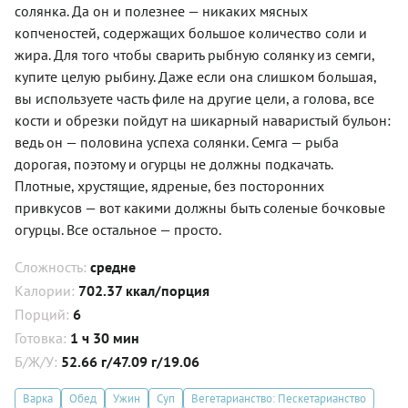
солянка. Да он и полезнее — никаких мясных
копченостей, содержащих большое количество соли и
жира. Для того чтобы сварить рыбную солянку из семги,
купите целую рыбину. Даже если она слишком большая,
вы используете часть филе на другие цели, а голова, все
кости и обрезки пойдут на шикарный наваристый бульон:
ведь он — половина успеха солянки. Семга — рыба
дорогая, поэтому и огурцы не должны подкачать.
Плотные, хрустящие, ядреные, без посторонних
привкусов — вот какими должны быть соленые бочковые
огурцы. Все остальное — просто.
Сложность:
средне
Калории:
702.37 ккал/порция
Порций:
6
Готовка:
1 ч 30 мин
Б/Ж/У:
52.66 г/47.09 г/19.06
Варка
Обед
Ужин
Суп
Вегетарианство: Пескетарианство