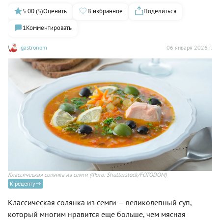
5.00 (5)
Оценить
В избранное
Поделиться
1
Комментировать
gastronom
06 января 2026 г.
Классическая солянка из семги
(Фото: Shutterstock/FOTODOM)
К рецепту
Классическая солянка из семги — великолепный суп,
который многим нравится еще больше, чем мясная