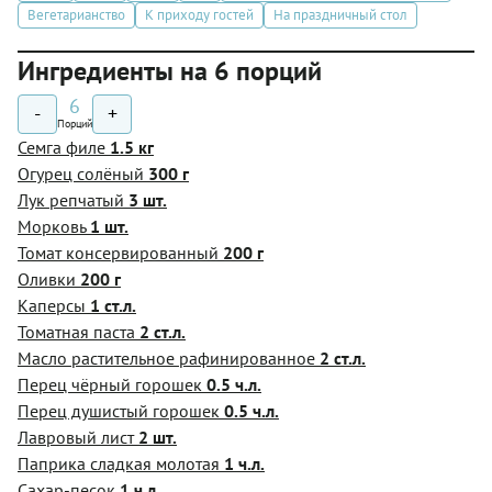
Вегетарианство
К приходу гостей
На праздничный стол
Ингредиенты на 6 порций
6
-
+
Порций
Семга филе
1.5 кг
Огурец солёный
300 г
Лук репчатый
3 шт.
Морковь
1 шт.
Томат консервированный
200 г
Оливки
200 г
Каперсы
1 ст.л.
Томатная паста
2 ст.л.
Масло растительное рафинированное
2 ст.л.
Перец чёрный горошек
0.5 ч.л.
Перец душистый горошек
0.5 ч.л.
Лавровый лист
2 шт.
Паприка сладкая молотая
1 ч.л.
Сахар-песок
1 ч.л.