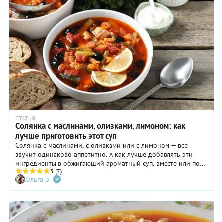
СТАТЬЯ
Солянка с маслинами, оливками, лимоном: как
лучше приготовить этот суп
Солянка с маслинами, с оливками или с лимоном — все
звучит одинаково аппетитно. А как лучше добавлять эти
ингредиенты в обжигающий ароматный суп, вместе или по
отдельности?! У каждого кулинара своя правда. Понятно,
5
(7)
Ольга З
что оливки, маслины и лимон — не самые главные
ингредиенты солянки, но и не последние. Мы изучили
старые кулинарные книги и подобрали рецепты
современной солянки.