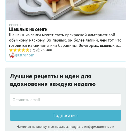
РЕЦЕПТ
Шашлык из семги
Шашлык из семги может стать прекрасной альтернативой
обычному мясному. Во-первых, он более легкий, чем тот, что
готовится из свинины или баранины. Во-вторых, шашлык из
25 мин
рыбы значительно полезнее. И, наконец, в третьих, он
5
(5)
gastronom
получается очень нежным и вкусным. Правда, есть одно но:
семга — довольно дорогая рыба. Что ж, вы вполне можете
использовать и более бюджетные варианты, например,
горбушу или кету. В этом случае шашлык получится менее
Лучшие рецепты и идеи для
жирным. Плюс это или минус? Решать только вам! А когда
будет возможность попробовать шашлык именно из семги —
вдохновения каждую неделю
сделайте это, хотя бы для того, чтобы сравнить ощущения.
Подписаться
Нажимая на кнопку, я соглашаюсь получать информационные и