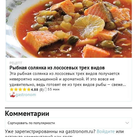
РЕЦЕПТ
Рыбная солянка из лососевых трех видов
Эта рыбная солянка из лососевых трех видов получается
невероятно насыщенной и ароматной. И это вовсе не
удивительно, ведь готовят ее из трех видов рыбы — свежей
55 мин
форели, копченой горбуши и малосольного лосося. Форель
4.88
(8)
gastronom
придает бульону жирности и плотности, а горбуша и лосось
делают этот рыбный суп ярким и насыщенным по вкусу.
Каперсы, оливки и соленые огурцы с рассолом создают
Комментарии
пикантную солоноватость — характерное отличие для
рыбной солянки из горбуши. Безусловно вы можете
использовать разные виды лососевых — семгу, нерку, кету и
Сортировать по популярности
прочие доступные вам варианты. Самое важное купить
Уже зарегистрированны на gastronom.ru?
Войдите
или
хорошую качественную рыбу у проверенного поставщика.
оставьте комментарий как гость