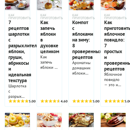
КАК
КАК
КАК
КАК
ПРИГОТОВИТЬ
ПРИГОТОВИТЬ
ПРИГОТОВИТЬ
ПРИГОТОВИТЬ
7
Как
Компот
Как
рецептов
запечь
с
приготовит
шарлотки
яблоки
яблоками
яблочное
с
в
на зиму:
повидло:
разрыхлителем:
духовке
8
7
яблоки,
целиком
проверенных
простых
груши,
рецептов
и
Как
запечь
абрикосы
проверенн
Ароматные
яблоки в
домашние
и
рецептов
духовке
яблоки
идеальная
Яблочное
целиком?
идеально
повидло
текстура
— вопрос,
подходят
— это не
Шарлотка
особенно
для
только
с
актуальный
варенья,
самостоятель
разрыхлителем —
в сезон
сушки и,
десерт,
простой
5.00
(2)
4.60
(10)
5.00
(3)
5.0
яблок, то
конечно,
но и
способ
есть в
для
готовая
приготовить
конце
компотов
начинка
пышный
августа и
на зиму.
для
и нежный
в
Предлагаем
булочек,
пирог без