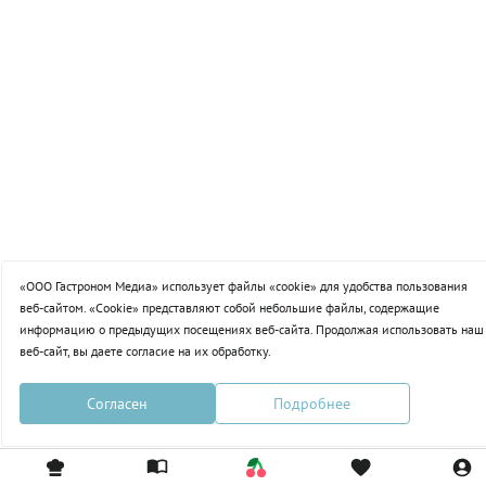
Компоты
очень
необычного
Смузи
яблочного
пирога. В
моей
семье он
теперь
так же
популярен,
как
шарлотка.
«ООО Гастроном Медиа» использует файлы «cookie» для удобства пользования
веб-сайтом. «Cookie» представляют собой небольшие файлы, содержащие
информацию о предыдущих посещениях веб-сайта. Продолжая использовать наш
веб-сайт, вы даете согласие на их обработку.
Согласен
Подробнее