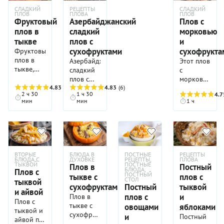
СЛАДКИЙ
РЕЦЕПТЫ
СЛАДКИЙ
ПЛОВ
ПЛОВА
ПЛОВ
Фруктовый
Азербайджанский
Плов с
плов в
сладкий
морковью
тыкве
плов с
и
сухофруктами
сухофрукта
Фруктовый
плов в
Азербайджанский
Этот плов
тыкве,
сладкий
с
или
плов с
морковью
хапама, —
4.83
(6)
сухофруктами
4.83
(6)
и
2 ч 30
1 ч 30
4.7
это очень
считается
сухофруктам
мин
мин
1 ч
представительное
одним из
готовится
на вид
древнейших
совсем
праздничное
и самых
без мяса,
блюдо
уважаемых
но всем
армянской
видов
нравится.
кухни,
этого
Главные
ВТОРЫЕ
БЛЮДА В
ПОСТНЫЕ
РЕЦЕПТЫ
где
БЛЮДА С
ДУХОВКЕ
РЕЦЕПТЫ,
ПЛОВА
блюда.
здесь —
ТЫКВОЙ
ПОСТНЫЕ
Плов в
Постный
начинка
Готовится
морковь
БЛЮДА,
Плов с
ПОСТНЫЙ
тыкве с
плов с
из риса и
такой
(ее тут
СТОЛ
тыквой
сухофруктами
Постный
тыквой
сухофруктов
плов по
неприлично
и айвой
томится
плов с
и
случаю
много) и
Плов в
Плов с
внутри
самых
сухофрукты:
тыкве с
овощами
яблоками
тыквой и
сладкого
значимых
курага с
сухофруктами —
и
Постный
айвой по
рыжего
торжеств.
финиками
очень