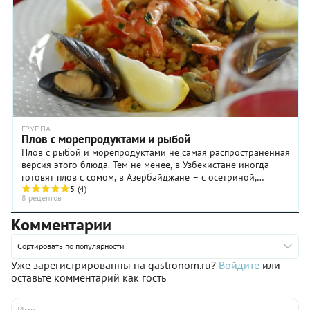
классике.
можно
Готовится
сказать
блюдо
«пальчики
долго,
оближешь» —
требует
и ей
внимания,
почему-
но
то
каждая
хочется
потраченная
верить.
минута
ГРУППА
того
Плов с морепродуктами и рыбой
стоит.
Плов с рыбой и морепродуктами не самая распространенная
версия этого блюда. Тем не менее, в Узбекистане иногда
готовят плов с сомом, в Азербайджане – с осетриной,
жерехом или сазаном, в Индии – с ...
5
(4)
8 рецептов
Комментарии
Сортировать по популярности
Уже зарегистрированны на gastronom.ru?
Войдите
или
оставьте комментарий как гость