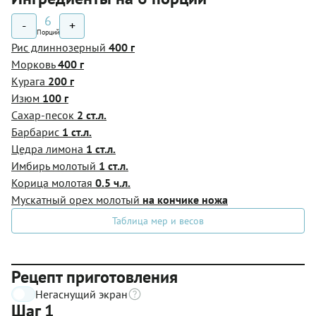
6
-
+
Порций
Рис длиннозерный
400 г
Морковь
400 г
Курага
200 г
Изюм
100 г
Сахар-песок
2 ст.л.
Барбарис
1 ст.л.
Цедра лимона
1 ст.л.
Имбирь молотый
1 ст.л.
Корица молотая
0.5 ч.л.
Мускатный орех молотый
на кончике ножа
Таблица мер и весов
Рецепт приготовления
Негаснущий экран
Шаг 1