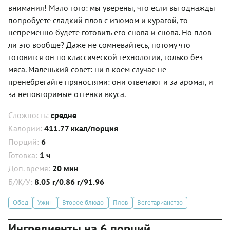
внимания! Мало того: мы уверены, что если вы однажды
попробуете сладкий плов с изюмом и курагой, то
непременно будете готовить его снова и снова. Но плов
ли это вообще? Даже не сомневайтесь, потому что
готовится он по классической технологии, только без
мяса. Маленький совет: ни в коем случае не
пренебрегайте пряностями: они отвечают и за аромат, и
за неповторимые оттенки вкуса.
Сложность:
средне
Калории:
411.77 ккал/порция
Порций:
6
Готовка:
1 ч
Доп. время:
20 мин
Б/Ж/У:
8.05 г/0.86 г/91.96
Обед
Ужин
Второе блюдо
Плов
Вегетарианство
Ингредиенты на 6 порций