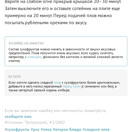
Варите на слабом огне прикрыв крышкой 20–30 минут.
Затем выключите его и оставьте сотейник на плите еще
примерно на 20 минут. Перед подачей плов можно
посыпать рублеными орехами по вкусу.
ХОЗЯЙКЕ НА ЗАМЕТКУ
Состав сухофруктов можно менять в зависимости от ваших вкусовых
предпочтений. Плов получится очень вкусным, если курагу сочетать,
например, с
инжиром
, финиками без косточек и вяленой клюквой (вместо
изюма).
КСТАТИ
Если хотите сделать сладкий
плов
с сухофруктами более оригинальным,
добавьте в него мелко нарезанный
перец чили
(с семенами или без), а
также натертый свежий корень имбиря.
Если вы заметили ошибку или неточность, пожалуйста,
сообщите нам
.
Источник: "Гастрономъ"
, #2/2002
#сухофрукты
#рис
#плов
#второе блюдо
#сладкий плов