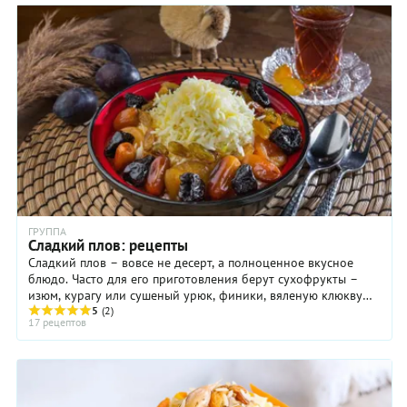
ГРУППА
Сладкий плов: рецепты
Сладкий плов – вовсе не десерт, а полноценное вкусное
блюдо. Часто для его приготовления берут сухофрукты –
изюм, курагу или сушеный урюк, финики, вяленую клюкву
или вишню. В сладком плове они прекрасно сочетаются с
5
(2)
17 рецептов
обжаренным луком и рисом. А еще в сладком плове очень
уместны овощи, которые при тепловой обработке
становятся сладкими: морковь, тыкву, репу. Не забудьте
добавтьб яркие специи – кардамон, корицу, имбирь,
кориандр, а так же любые орехи или тыквенные семечки.