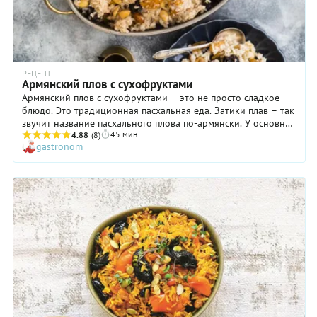
РЕЦЕПТ
Армянский плов с сухофруктами
Армянский плов с сухофруктами – это не просто сладкое
блюдо. Это традиционная пасхальная еда. Затики плав – так
звучит название пасхального плова по-армянски. У основных
45 мин
ингредиентов этого блюда свое символическое значение.
4.88
(8)
gastronom
Белый рис – символ человечества, изюм – символ
уверовавших в Спасителя христиан. Остальные сухофрукты
могут быть любыми, а вот изюм непременно должен
присутствовать в рецепте, причем именно светлый. Чтобы
приготовить по-настоящему вкусный и праздничный
сладкий армянский плов, не жалейте хорошего сливочного и
топленого масла.