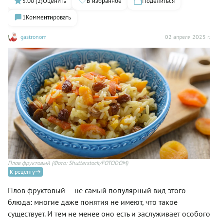
5.00 (2)
Оценить
В избранное
Поделиться
1
Комментировать
gastronom
02 апреля 2025 г.
Плов фруктовый
(Фото: Shutterstock/FOTODOM)
К рецепту
Плов фруктовый — не самый популярный вид этого
блюда: многие даже понятия не имеют, что такое
существует. И тем не менее оно есть и заслуживает особого