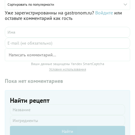
случае вы
быть и
Сортировать по популярности
сможете
просто
Уже зарегистрированны на gastronom.ru?
Войдите
или
еще и
свежие
оставьте комментарий как гость
подобрать
ягоды.
самые
правильные
слова и
написать
их на
заветных
полосках
бумаги.
Ваши данные защищены Yandex SmartCaptcha
Условия использования
Пока нет комментариев
Найти рецепт
Найти