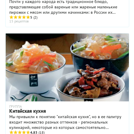
необычное
практически
Почти у каждого народа есть традиционное блюдо,
правда,
блюдо на
всегда
представляющее собой вареные или жареные маленькие
идеально
сладкое
есть под
пирожки с мясом или другими начинками: в России их
для тех,
—
рукой.
называют пельменями, в Грузии – хинкали, в Средней ...
5
(2)
кто
15 рецептов
печенье,
Единственная
любит
внутрь
сложность
быстрые,
которого
будет в
но
спрятана
том,
эффектные
бумажка
чтобы
десерты.
с каким-
нарезать
нибудь
застывшую
мудрым
молочную
восточным
массу
высказыванием.
ровными
Идея
прямоугольниками.
понравилась,
Для этого
да
вам
настолько,
потребуется
что
некоторая
производством
сноровка.
ГРУППА
этой
Делайте
Китайская кухня
выпечки
это
Мы привыкли к понятию "китайская кухня", но в ее палитру
в наши
острым
входит множество разных оттенков - региональных
дни
длинным
кулинарий, некоторые из которых самостоятельно
профессионально
ножом с
приобрели всемирную известность.
4.83
(18)