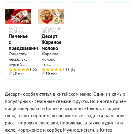
повара
здесь не
при
Чжан
найти.
обжаривании
Сяньчэна
Зато
становится
от
практически
воздушным
итальянской
любой
и
панакотты
китайский
БЫСТРАЯ
КИТАЙСКИЕ
хрустящим.
ВЫПЕЧКА
ДЕСЕРТЫ
осталась
десерт
Арахисовое
Печенье
Десерт
разве что
готовится
масло
с
Жареное
технология
просто и
придаёт
предсказаниями
молоко
приготовлени
будет
блюду
Существует
Жареное
и
гораздо
тонкий
несколько
молоко
некоторые
полезнеее,
ореховый
версий
это
ингредиенты.
чем торт,
аромат, а
появления
5.00
(33)
оригинальный
4.75
(8)
пирожное,
сахарная
15 мин
30 мин
на свет
китайский
булочки
пудра
печенья с
десерт,
или
добавляет
предсказаниями.
который
печенье.
деликатную
Наиболее
не
Вот как,
Десерт - особая статья в китайском меню. Один из самых
сладость.
популярной
оставит
например,
Готовые
популярных - сезонные свежие фрукты. Но иногда прием
является
равнодушным
фрукты в
бананы
«китайско-
ни
пищи завершают и более изысканные блюда: сладкие
карамели.
можно
американская».
одного
Изначально
супы, тофу с сиропом, всевозможные сладости на основе
подавать
Говорят,
сладкоежку.
по этому
как
риса - пирожки, лепешки, пирожные, а также пудинги и
что в
На
рецепту
самостоятельный
начале
первый
желе, мороженое и сорбет. Мучное, кстати, в Китае
готовятся
десерт