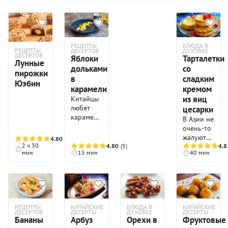
РЕЦЕПТЫ
БЛЮДА В
РЕЦЕПТЫ
ДЕСЕРТОВ
ДУХОВКЕ
ДЕСЕРТОВ
Яблоки
Тарталетки
Лунные
дольками
со
пирожки
в
сладким
Юэбин
карамели
кремом
из яиц
Китайцы
любят
цесарки
карамелизовать
В Азии не
все,
очень-то
начиная
жалуют
4.80
(5)
от мяса и
2 ч 30
4.80
(5)
десерты.
4.8
мин
15 мин
40 мин
закнчивая
Но в
фруктами
некоторых
и рехами.
странах,
Яблоки в
где
карамели
смешалось
- один из
несколько
РЕЦЕПТЫ
КИТАЙСКИЕ
БЛЮДА В
КИТАЙСКИЕ
самых
культур,
ДЕСЕРТОВ
ДЕСЕРТЫ
ДУХОВКЕ
ДЕСЕРТЫ
популярных
Бананы
Арбуз
Орехи в
Фруктовые
есть
десертов