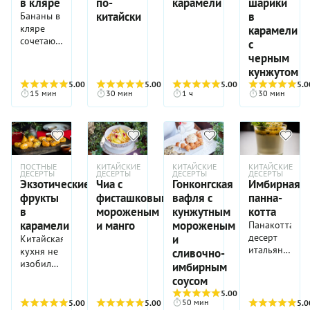
в кляре
по-
карамели
шарики
десерты
в
совершенно
китайски
в
Бананы в
китайской
культовые
кляре
карамели
кухне.
– такие,
сочетают
с
как эти
в себе
черным
гонконгские
нежную
кунжутом
яичные
сладость
5.00
(5)
5.00
(4)
5.00
(5)
5.0
тарталетки.
этого
15 мин
30 мин
1 ч
30 мин
фрукта с
хрустящей
золотистой
корочкой.
А делают
их так:
ПОСТНЫЕ
КИТАЙСКИЕ
КИТАЙСКИЕ
КИТАЙСКИЕ
ДЕСЕРТЫ
ДЕСЕРТЫ
ДЕСЕРТЫ
ДЕСЕРТЫ
бананы,
Экзотические
Чиа с
Гонконгская
Имбирная
разрезанные
фрукты
фисташковым
вафля с
панна-
вдоль,
в
мороженым
кунжутным
котта
обмакивают
карамели
и манго
мороженым
Панакотта-
в лёгкий
десерт
и
Китайская
кляр из
итальянский.
кухня не
сливочно-
рисовой
Но в этом
изобилует
муки и
имбирным
рецепте
десертами,
минеральной
соусом
китайского
и сладких
воды,
5.00
(3)
шеф-
шедевров
который
50 мин
5.00
(3)
5.00
(5)
5.0