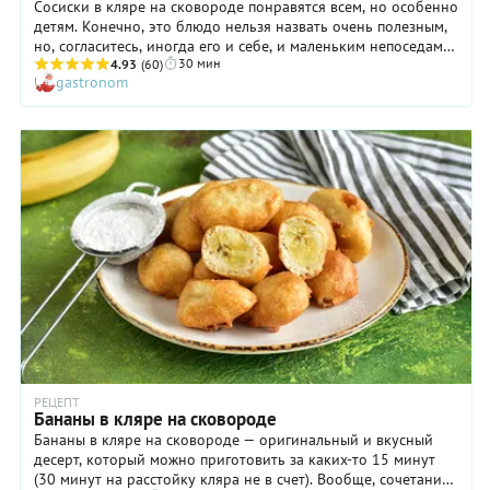
Сосиски в кляре на сковороде понравятся всем, но особенно
детям. Конечно, это блюдо нельзя назвать очень полезным,
но, согласитесь, иногда его и себе, и маленьким непоседам
30 мин
можно позволить! Кляр готовится очень легко и просто: его
4.93
(60)
gastronom
ингредиенты просто взбиваются миксером. Можно
использовать и погружной блендер, а также венчик, только в
последнем случае вам придется очень постараться, чтобы в
тесте не остались комочки. Какие брать сосиски? Выбирайте
те, что вам больше нравятся! Но, разумеется, чем
качественнее сосиски, тем вкуснее блюдо.
РЕЦЕПТ
Бананы в кляре на сковороде
Бананы в кляре на сковороде — оригинальный и вкусный
десерт, который можно приготовить за каких-то 15 минут
(30 минут на расстойку кляра не в счет). Вообще, сочетание