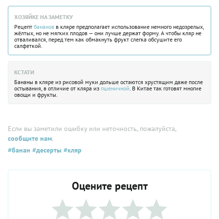
ХОЗЯЙКЕ НА ЗАМЕТКУ
Рецепт
бананов
в кляре предполагает использование немного недозрелых,
жёлтых, но не мягких плодов — они лучше держат форму. А чтобы кляр не
отваливался, перед тем как обмакнуть фрукт слегка обсушите его
салфеткой.
КСТАТИ
Бананы в кляре из рисовой муки дольше остаются хрустящим даже после
остывания, в отличие от кляра из
пшеничной
. В Китае так готовят многие
овощи и фрукты.
Если вы заметили ошибку или неточность, пожалуйста,
сообщите нам
.
#банан
#десерты
#кляр
Оцените рецепт