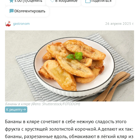
5.00 (5)
Оценить
В избранное
Поделиться
0
Комментировать
gastronom
26 апреля 2025 г.
Бананы в кляре
(Фото: Shutterstock/FOTODOM)
К рецепту
Бананы в кляре сочетают в себе нежную сладость этого
фрукта с хрустящей золотистой корочкой. А делают их так:
бананы, разрезанные вдоль, обмакивают в лёгкий кляр из