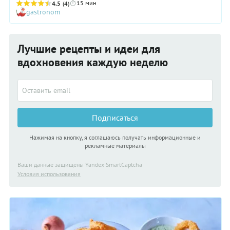
15 мин
двух текстур — хрустящей снаружи и нежной внутри — это
4.5
(4)
gastronom
всегда удача. Вспомним, например, китайский десерт,
который подают в ресторанах — яблоки в карамельной
корочке. Но дома приготовить такое хлопотно, в отличие от
бананов в хрустящей корочке! Итак, кто готов приступить к
Лучшие рецепты и идеи для
приготовлению бананов в кляре на сковороде? Простой
рецепт ждет вас ниже.
вдохновения каждую неделю
Подписаться
Нажимая на кнопку, я соглашаюсь получать информационные и
рекламные материалы
Ваши данные защищены Yandex SmartCaptcha
Условия использования