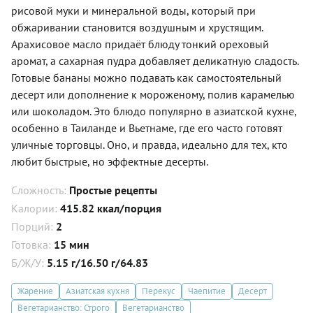
рисовой муки и минеральной воды, который при
обжаривании становится воздушным и хрустящим.
Арахисовое масло придаёт блюду тонкий ореховый
аромат, а сахарная пудра добавляет деликатную сладость.
Готовые бананы можно подавать как самостоятельный
десерт или дополнение к мороженому, полив карамелью
или шоколадом. Это блюдо популярно в азиатской кухне,
особенно в Таиланде и Вьетнаме, где его часто готовят
уличные торговцы. Оно, и правда, идеально для тех, кто
любит быстрые, но эффектные десерты.
Сложность:
Простые рецепты
Калории:
415.82 ккал/порция
Порций:
2
Готовка:
15 мин
Б/Ж/У:
5.15 г/16.50 г/64.83
Жарение
Азиатская кухня
Перекус
Чаепитие
Десерт
Вегетарианство: Строго
Вегетарианство