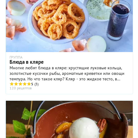
ГРУППА
Блюда в кляре
Многие любят блюда в кляре: хрустящие луковые кольца,
золотистые кусочки рыбы, ароматные креветки или овощи
темпура. Но что такое кляр? Кляр - это жидкое тесто, в
которое продукт обмакивается перед обжариванием.
5
(3)
120 рецептов
Жарить продукты в кляре можно как во фритюре, так и
просто на сковороде в довольно большом количестве
растительного масла.