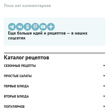
Пока нет комментариев
Еще больше идей и рецептов — в наших
соцсетях
Каталог рецептов
СЕЗОННЫЕ РЕЦЕПТЫ
Рецепты из капусты
ПРОСТЫЕ САЛАТЫ
Блюда с картошкой
Простые салаты
ПЕРВЫЕ БЛЮДА
Рецепты с грибами
Салат Оливье
Яблочные пироги
Щи
ВТОРЫЕ БЛЮДА
Салат Цезарь
Рецепты с клюквой
Борщ
Салат Нисуаз
Котлеты
ПОПУЛЯРНОЕ
Блюда из тыквы
Рассольник