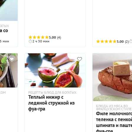
ГАТЫХ
а со
5.00
(4)
5 мин
2 ч 30 мин
5.00
(2)
КОМ
РЕЦЕПТЫ БЛЮД ДЛЯ БОГАТЫХ
Теплый инжир с
ледяной стружкой из
БЛЮДА ИЗ МЯСА ВО
фуа-гра
ФРАНЦУЗСКОМ СТИЛЕ
Филе молочног
теленка с пенко
шпината и пашт
фуа-гра