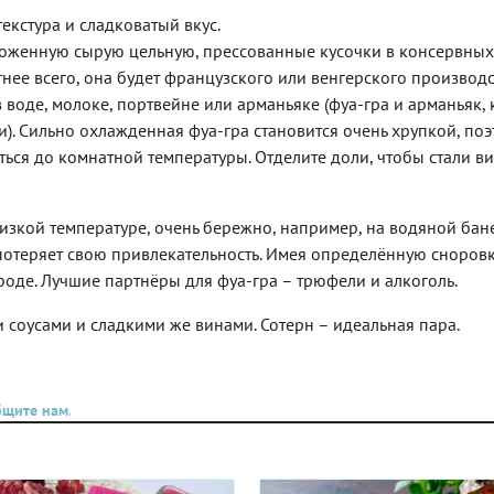
кулинарных усилий.
екстура и сладковатый вкус.
роженную сырую цельную, прессованные кусочки в консервных
тнее всего, она будет французского или венгерского производс
воде, молоке, портвейне или арманьяке (фуа-гра и арманьяк, к
). Сильно охлажденная фуа-гра становится очень хрупкой, поэ
реться до комнатной температуры. Отделите доли, чтобы стали в
изкой температуре, очень бережно, например, на водяной бан
потеряет свою привлекательность. Имея определённую сноров
роде. Лучшие партнёры для фуа-гра – трюфели и алкоголь.
 соусами и сладкими же винами. Сотерн – идеальная пара.
бщите нам
.