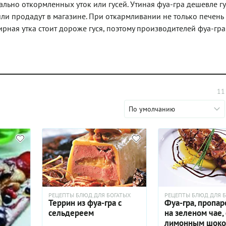
льно откормленных уток или гусей. Утиная фуа-гра дешевле гу
или продадут в магазине. При откармливании не только печень
жирная утка стоит дороже гуся, поэтому производителей фуа-гр
11
По умолчанию
РЕЦЕПТЫ БЛЮД ДЛЯ БОГАТЫХ
РЕЦЕПТЫ БЛЮД ДЛЯ Б
Террин из фуа-гра с
Фуа-гра, пропар
сельдереем
на зеленом чае, 
лимонным шоко