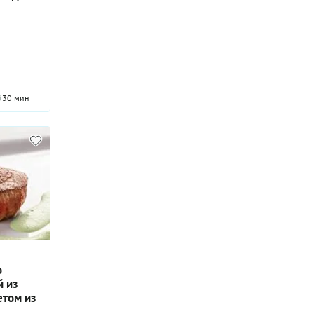
30 мин
о
й из
етом из