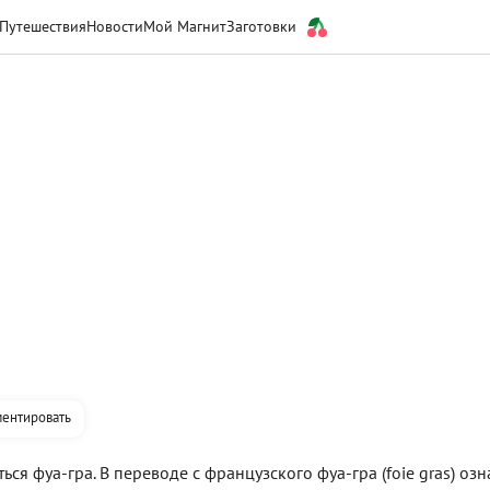
Путешествия
Новости
Мой Магнит
Заготовки
ентировать
ся фуа-гра. В переводе с французского фуа-гра (foie gras) озн