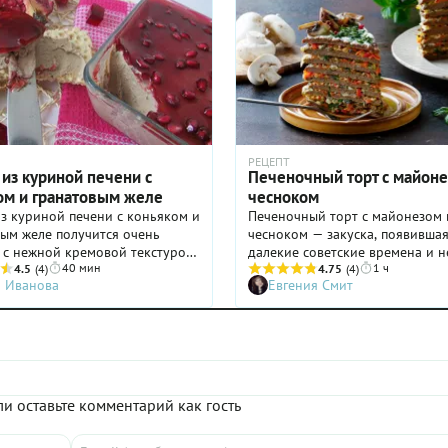
РЕЦЕПТ
из куриной печени с
Печеночный торт с майоне
ом и гранатовым желе
чесноком
з куриной печени с коньяком и
Печеночный торт с майонезом 
ым желе получится очень
чесноком — закуска, появившая
 с нежной кремовой текстурой
далекие советские времена и н
40 мин
1 ч
сладкими нотками. Конечно же,
4.5
(4)
потерявшая своей актуальности
4.75
(4)
а Иванова
Евгения Смит
ит как новогодний, так и
день. Спросите у знакомых, и в
ругой праздничный стол!
убедитесь, что многие подают 
его в общем блюде или
блюдо на праздничный стол и с
но — исключительно дело
как говорится, «по просьбе зри
нтазии и зависит от формата
Вполне предсказуемо: печеночн
тия. И если немного паштета
пропитанный майонезом с чес
станется, в чем мы сильно
прослоенный жареными овоща
и оставьте комментарий как гость
мся, то он прекрасно хранится
действительно очень вкусный,
льнике до трех дней. А какие
ароматный и аппетитный. Вопр