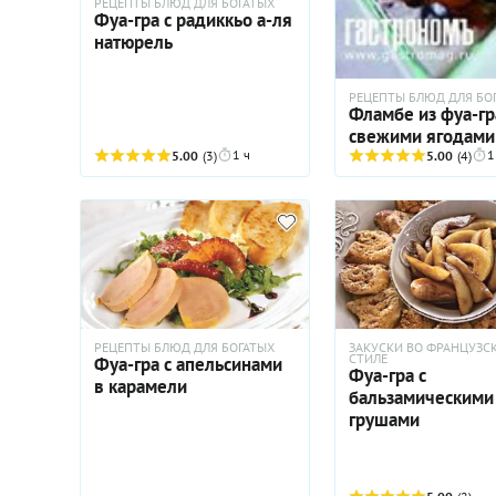
РЕЦЕПТЫ БЛЮД ДЛЯ БОГАТЫХ
Фуа-гра с радиккьо а-ля
натюрель
РЕЦЕПТЫ БЛЮД ДЛЯ БО
Фламбе из фуа-гр
свежими ягодами
1 ч
1
5.00
(3)
5.00
(4)
РЕЦЕПТЫ БЛЮД ДЛЯ БОГАТЫХ
ЗАКУСКИ ВО ФРАНЦУЗС
СТИЛЕ
Фуа-гра с апельсинами
Фуа-гра с
в карамели
бальзамическими
грушами