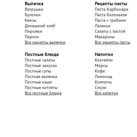
Выпечка
Рецепты пасты
Ватрушки
Паста Карбонара
Булочки
Паста Болоньезе
Кексы
Паста с грибами
Домашний хлеб
Лазанья
Пирожки
Салаты с пастой
Пироги
Макароны
Все рецепты выпечки
Все рецепты пасты
Постные блюда
Напитки
Постные салаты
Коктейли
Постные закуски
Морсы
Постные супы
Кофе
Постная выпечка
Лимонад
Постные каши
Компоты
Постные котлеты
Смузи
Все постные блюда
Все напитки