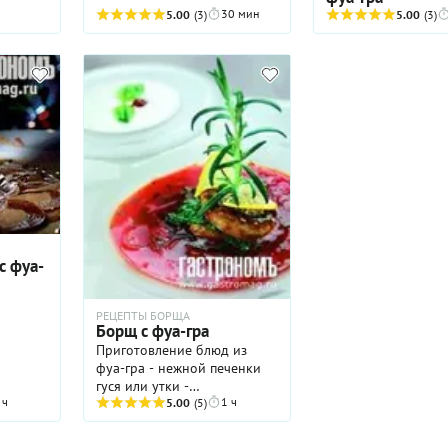
30 мин
5.00
(3)
5.00
(3)
с фуа-
РЕЦЕПТЫ БОРЩА
Борщ с фуа-гра
Приготовление блюд из
фуа-гра - нежной печенки
гуся или утки -
 ч
1 ч
представляется целым
5.00
(5)
искусством. А на самом деле
они не требуют особых