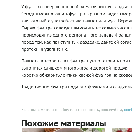
У фуа-гра совершенно особая маслянистая, гладкая т
Сегодня можно купить фуа-гра в разном виде: замо
как готовый к употреблению паштет или мусс. Вероя
Сырую фуа-гра советуют вымочить несколько часов в 
происходят из одного региона - юго-запада Франции
перед тем, как приступить к разделке, дайте ей сог
протоки, и удалите их.
Паштеты и террины из фуа-гра нужно готовить при н
вытопится слишком много жира и дорогой продукт 
коротко обжарить ломтики свежей фуа-гра на сково
Традиционно фуа-гра подают с фруктами и сладкими
Если вы заметили ошибку или неточность, пожалуйста,
соо
Похожие материалы