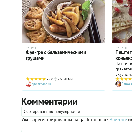
РЕЦЕПТ
РЕЦЕПТ
Фуа-гра с бальзамическими
Паштет 
грушами
коньяк
Паштет и
гранатов
вкусный,
2 ч 30 мин
5
(2)
и кисло-
gastronom
Елен
он украс
любой д
Подать 
Комментарии
порцион
вашей фа
Сортировать по популярности
мероприя
все же о
Уже зарегистрированны на gastronom.ru?
Войдите
ил
сомневае
в холоди