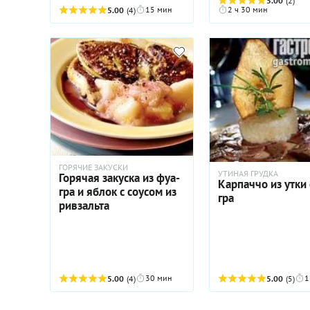
5.00
(2)
15 мин
2 ч 30 мин
5.00
(4)
ГОРЯЧИЕ ЗАКУСКИ
УТИНАЯ ГРУДКА
Горячая закуска из фуа-
Карпаччо из утки 
гра и яблок с соусом из
гра
ривзальта
30 мин
1
5.00
(4)
5.00
(5)