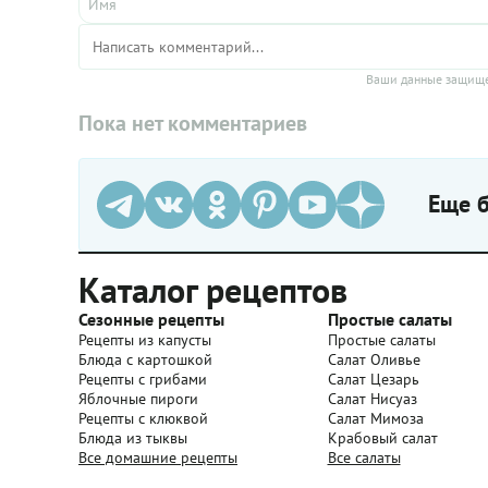
восхитит
бутербро
Ваши данные защище
Пока нет комментариев
Еще б
Каталог рецептов
Сезонные рецепты
Простые салаты
Рецепты из капусты
Простые салаты
Блюда с картошкой
Салат Оливье
Рецепты с грибами
Салат Цезарь
Яблочные пироги
Салат Нисуаз
Рецепты с клюквой
Салат Мимоза
Блюда из тыквы
Крабовый салат
Все домашние рецепты
Все салаты