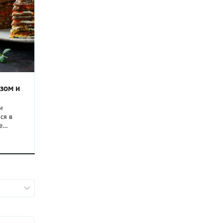
зом и
и
ся в
е
 по сей
ы
это
егодня,
телей».
ый торт,
ноком и
ми,
ос,