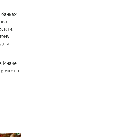
 банках,
тва.
стати,
тому
идны
е. Иначе
ку, можно