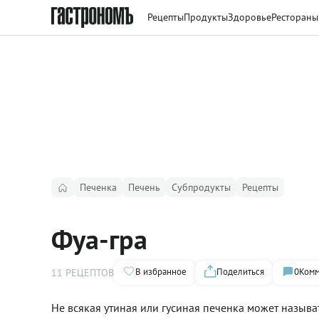
Рецепты
Продукты
Здоровье
Рестораны
Печенка
Печень
Субпродукты
Рецепты
Фуа-гра
В избранное
Поделиться
0
Комм
11 РЕЦЕПТОВ
Не всякая утиная или гусиная печенка может называть