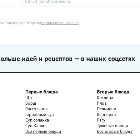
ельные получатся с ним
сколько можно хранить эту зак
ды на завтрак!
совершенно бессмысленный: б
исчезает со стола с фантастиче
скоростью.
ны Yandex SmartCaptcha
Условия использования
ольше идей и рецептов — в наших соцсетях
Первые блюда
Вторые блюда
Щи
Котлеты
Борщ
Плов
Рассольник
Пельмени
Гороховый суп
Вареники
Суп солянка
Рагу
Суп Харчо
Тушеные овощи
Все первые блюда
Все вторые блюда