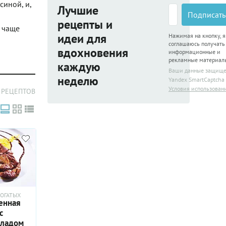
синой, и,
Лучшие
Подписать
рецепты и
а чаще
идеи для
Нажимая на кнопку, я
соглашаюсь получать
вдохновения
информационные и
рекламные материал
каждую
Ваши данные защищ
неделю
Yandex SmartCaptcha
Условия использован
 РЕЦЕПТОВ
ОГАТЫХ
енная
с
ладом