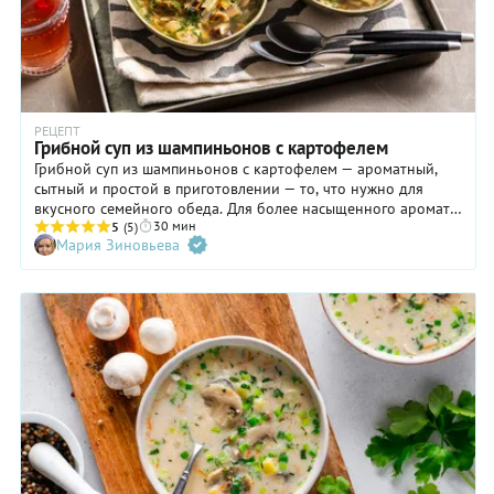
РЕЦЕПТ
Грибной суп из шампиньонов с картофелем
Грибной суп из шампиньонов с картофелем — ароматный,
сытный и простой в приготовлении — то, что нужно для
вкусного семейного обеда. Для более насыщенного аромата
30 мин
рекомендуем добавить в суп сушеные лесные грибы. Если их
5
(5)
Мария Зиновьева
нет, не переживайте — предварительная обжарка овощей
спасет ситуацию и прекрасно отразится на вкусе грибного
супа. Вместо свежих шампиньонов можно использовать
замороженные, при этом их не обязательно размораживать
заранее. Но тогда вам потребуется больше времени, чтобы
выпарить из них лишнюю влагу.