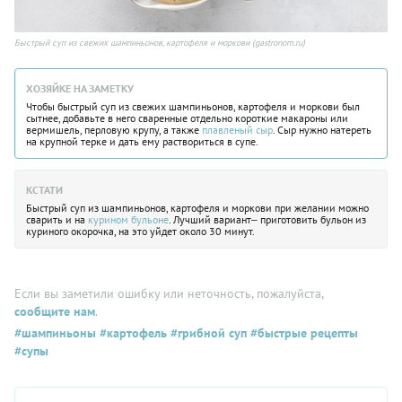
Быстрый суп из свежих шампиньонов, картофеля и моркови (gastronom.ru)
ХОЗЯЙКЕ НА ЗАМЕТКУ
Чтобы быстрый суп из свежих шампиньонов, картофеля и моркови был
сытнее, добавьте в него сваренные отдельно короткие макароны или
вермишель, перловую крупу, а также
плавленый сыр
. Сыр нужно натереть
на крупной терке и дать ему раствориться в супе.
КСТАТИ
Быстрый суп из шампиньонов, картофеля и моркови при желании можно
сварить и на
курином бульоне
. Лучший вариант‒ приготовить бульон из
куриного окорочка, на это уйдет около 30 минут.
Если вы заметили ошибку или неточность, пожалуйста,
сообщите нам
.
#шампиньоны
#картофель
#грибной суп
#быстрые рецепты
#супы