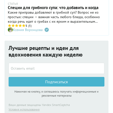
СТАТЬЯ
Специи для грибного супа: что добавить и когда
Какие приправы добавляют в грибной суп? Вопрос не из
простых: специи — важная часть любого блюда, особенно
когда речь идет о грибах с их ярким и выразительным
вкусом. Задача не перебить его, а подчеркнуть и раскрыть.
5
(5)
Ксения Воронцова
Рассказываем, какие приправы помогут усилить вкус
грибного супа и раскрыть кулинарный потенциал всех его
ингредиентов.
Лучшие рецепты и идеи для
вдохновения каждую неделю
Подписаться
Нажимая на кнопку, я соглашаюсь получать информационные и
рекламные материалы
Ваши данные защищены Yandex SmartCaptcha
Условия использования