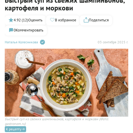
Быстрый суп из свежих шампиньонов,
картофеля и моркови
4.92 (12)
Оценить
В избранное
Поделиться
0
Комментировать
Наталья Колесникова
03 сентября 2025 г.
Быстрый суп из свежих шампиньонов, картофеля и моркови
(Фото:
gastronom.ru)
К рецепту