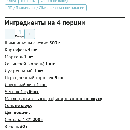
Обед
Компоты
Основное блюдо
ПП / Правильное / Сбалансированное питание
Ингредиенты на 4 порции
4
-
+
Порции
Шампиньоны свежие
500 г
Картофель
4 шт.
Морковь
1 шт.
Сельдерей (корень)
1 шт.
Лук репчатый
1 шт.
Перец чёрный горошек
3 шт.
Лавровый лист
1 шт.
Чеснок
1 зубчик
Масло растительное рафинированное
по вкусу
Соль
по вкусу
Для подачи:
Сметана 18%
200 г
Зелень
30 г