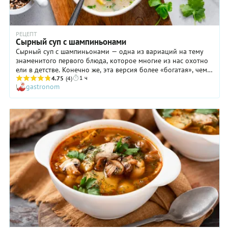
РЕЦЕПТ
Сырный суп с шампиньонами
Сырный суп с шампиньонами — одна из вариаций на тему
знаменитого первого блюда, которое многие из нас охотно
ели в детстве. Конечно же, эта версия более «богатая», чем
1 ч
та, что культивировалась в советские времена. Если вы
4.75
(4)
gastronom
вообще ничего не слышали о подобном супе, то знайте, что
для него сначала варили в воде самые простые овощи (лук,
морковь, картошку), а затем уже загущали плавлеными
сырками. Получалось сытно, дешево, быстро и, как ни
странно, вкусно. В нашем рецепте сырного супа овощи
дополнены фаршем и шампиньонами, поэтому он точно
достоин внимания современного человека, привыкшего к
разным кулинарным изыскам.