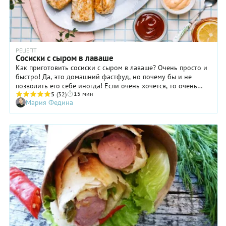
майонезом.
РЕЦЕПТ
Сосиски с сыром в лаваше
Как приготовить сосиски с сыром в лаваше? Очень просто и
быстро! Да, это домашний фастфуд, но почему бы и не
позволить его себе иногда! Если очень хочется, то очень
15 мин
даже можно. Рецепт сосисок в лаваше с сыром требует
5
(32)
Мария Федина
минимум усилий, а результат всегда отличный. Приготовить
блюдо можно на завтрак, полдник или перекус. А если
подать его с салатом из свежих овощей и зелени, получится
очень даже сбалансированный прием пищи, содержащий все
необходимые компоненты — белок, жиры, углеводы и
клетчатку. Главное, не экономьте на сосисках, выбирайте
качественные — без крахмала и сои в составе.