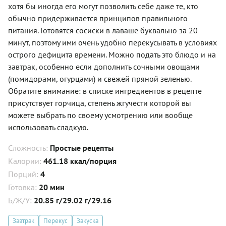
хотя бы иногда его могут позволить себе даже те, кто
обычно придерживается принципов правильного
питания. Готовятся сосиски в лаваше буквально за 20
минут, поэтому ими очень удобно перекусывать в условиях
острого дефицита времени. Можно подать это блюдо и на
завтрак, особенно если дополнить сочными овощами
(помидорами, огурцами) и свежей пряной зеленью.
Обратите внимание: в списке ингредиентов в рецепте
присутствует горчица, степень жгучести которой вы
можете выбрать по своему усмотрению или вообще
использовать сладкую.
Сложность:
Простые рецепты
Калории:
461.18 ккал/порция
Порций:
4
Готовка:
20 мин
Б/Ж/У:
20.85 г/29.02 г/29.16
Завтрак
Перекус
Закуска