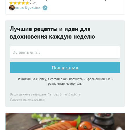
начинками с нами поделился бренд-шеф ресторана «Ноев
5
(6)
Анна Куклина
Ковчег» Сергей Навасартов.
Лучшие рецепты и идеи для
вдохновения каждую неделю
Подписаться
Нажимая на кнопку, я соглашаюсь получать информационные и
рекламные материалы
Ваши данные защищены Yandex SmartCaptcha
Условия использования