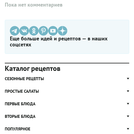
Пока нет комментариев
Еще больше идей и рецептов — в наших
соцсетях
Каталог рецептов
СЕЗОННЫЕ РЕЦЕПТЫ
Рецепты из капусты
ПРОСТЫЕ САЛАТЫ
Блюда с картошкой
Простые салаты
ПЕРВЫЕ БЛЮДА
Рецепты с грибами
Салат Оливье
Яблочные пироги
Щи
ВТОРЫЕ БЛЮДА
Салат Цезарь
Рецепты с клюквой
Борщ
Салат Нисуаз
Котлеты
ПОПУЛЯРНОЕ
Блюда из тыквы
Рассольник