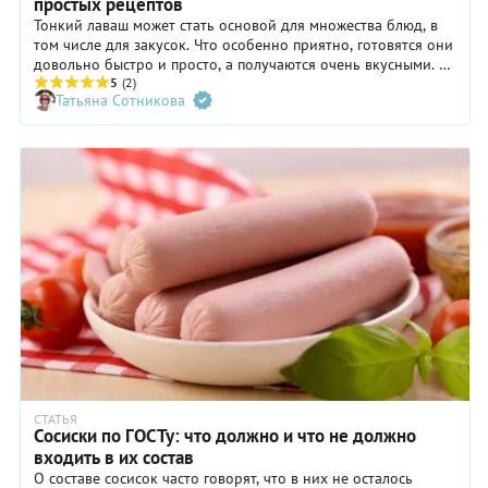
простых рецептов
Тонкий лаваш может стать основой для множества блюд, в
том числе для закусок. Что особенно приятно, готовятся они
довольно быстро и просто, а получаются очень вкусными. Из
лаваша можно сделать горячие конвертики, пиццу, ленивые
5
(2)
Татьяна Сотникова
хачапури, чебуреки, роллы, оригинальные чипсы и много
других угощений. Все пошаговые рецепты найдете в нашей
подборке.
СТАТЬЯ
Сосиски по ГОСТу: что должно и что не должно
входить в их состав
О составе сосисок часто говорят, что в них не осталось