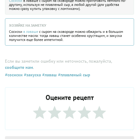
Сосиски
в лаваше с сыром на сковороде можно приготовить немного по-
другому, используя не плавленый сыр, а любой другой (для удобства
можно сразу купить упаковку с ломтиками).
ХОЗЯЙКЕ НА ЗАМЕТКУ
Сосиски
в лаваше
с сыром на сковороде можно обжарить и в большом
количестве масла: тогда лаваш станет особенно хрустящим, и закуска
получится еще более аппетитной.
Если вы заметили ошибку или неточность, пожалуйста,
сообщите нам
.
#сосиски
#закуска
#лаваш
#плавленый сыр
Оцените рецепт