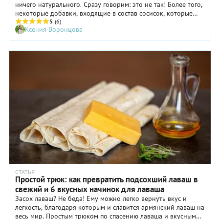
ничего натурального. Сразу говорим: это не так! Более того,
некоторые добавки, входящие в состав сосисок, которые
принято ругать, на самом деле необходимы. Рассказываем,
5
(6)
Ксения Воронцова
из чего сейчас делают сосиски и стоит ли искать маркировку
ГОСТ на их упаковке.
СТАТЬЯ
Простой трюк: как превратить подсохший лаваш в
свежий и 6 вкусных начинок для лаваша
Засох лаваш? Не беда! Ему можно легко вернуть вкус и
легкость, благодаря которым и славится армянский лаваш на
весь мир. Простым трюком по спасению лаваша и вкусными