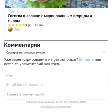
РЕЦЕПТ
Сосиска в лаваше с маринованным огурцом и
сыром
40 мин
5
(4)
Юна
Комментарии
Сортировать по популярности
Уже зарегистрированны на gastronom.ru?
Войдите
или
оставьте комментарий как гость
Ваши данные защищены Yandex SmartCaptcha
Условия использования