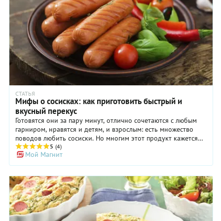
СТАТЬЯ
Мифы о сосисках: как приготовить быстрый и
вкусный перекус
Готовятся они за пару минут, отлично сочетаются с любым
гарниром, нравятся и детям, и взрослым: есть множество
поводов любить сосиски. Но многим этот продукт кажется
совсем не вписывающимся в здоровый рацион.
5
(4)
Мой Магнит
Представления о вреде сосисок часто не имеют ничего
общего с реальностью, но эти мифы давно превратились в
настоящие стереотипы, которым многие доверяют.