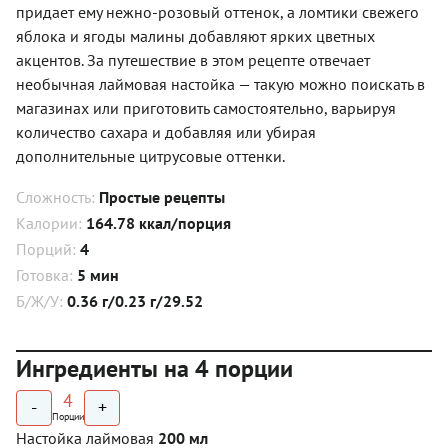
придает ему нежно-розовый оттенок, а ломтики свежего
яблока и ягоды малины добавляют ярких цветных
акцентов. За путешествие в этом рецепте отвечает
необычная лаймовая настойка — такую можно поискать в
магазинах или приготовить самостоятельно, варьируя
количество сахара и добавляя или убирая
дополнительные цитрусовые оттенки.
Сложность:
Простые рецепты
Калории:
164.78 ккал/порция
Порций:
4
Готовка:
5 мин
Б/Ж/У:
0.36 г/0.23 г/29.52
Ингредиенты на 4 порции
4
-
+
Порции
Настойка лаймовая
200 мл