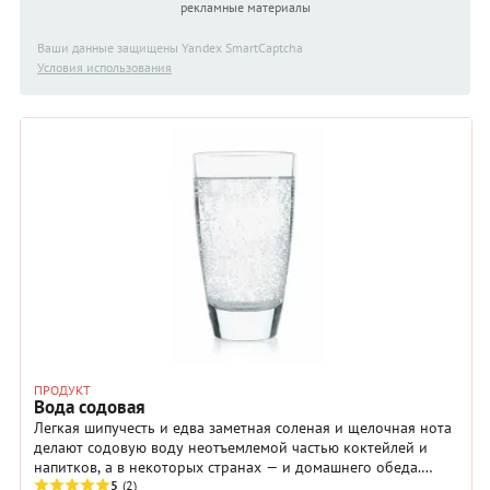
некоторых рецептов вам также пригодятся небольшое
рекламные материалы
ситечко и шейкер для коктейлей. Впрочем, роль шейкера
дома может исполнить небольшой термос или кружка для
Ваши данные защищены Yandex SmartCaptcha
горячих напитков с крышкой — главное, чтобы они плотно
Условия использования
закрывались и не протекали во время взбалтывания.
ПРОДУКТ
Вода содовая
Легкая шипучесть и едва заметная соленая и щелочная нота
делают содовую воду неотъемлемой частью коктейлей и
напитков, а в некоторых странах — и домашнего обеда.
Прозрачная, с мелкими пузырьками, она выглядит почти как
5
(2)