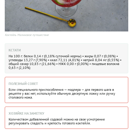
Коктейль Малиновое путешествие
КСТАТИ
На 100 г: белки 0,14 г (0,18% суточной нормы) • жиры 0,07 г (0,08%) •
углеводы 13,27 г (7,90%) • ккал 72,11 (4,01%) • натрий 8,04 мг (0,55%) •
общий сахар 10,83 г (21,66%) • НЖК 0,00 г (0,00%) • пищевые волокна
0,63 г (2,10%)
ПОЛЕЗНЫЙ СОВЕТ
Если специального приспособления — мадлера — для первого шага в
рецепте у вас нет, используйте обычную десертную ложку или ручку
столового ножа.
ХОЗЯЙКЕ НА ЗАМЕТКУ
Количеством добавленной содовой можно на свое усмотрение
регулировать сладость и крепость готового коктейля.