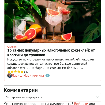
СТАТЬЯ
15 самых популярных алкогольных коктейлей: от
классики до тропиков
Искусство приготовления изысканных коктейлей покоряет
сердца домашних энтузиастов: все больше ценителей
обзаводятся мини-барами и стильными барными
аксессуарами. Вспоминаем легендарные коктейли со всего
5
(7)
Лариса Мариночкина
света — с характерными вкусами, ароматами и
гастрономическими историями.
Комментарии
Сортировать по популярности
Уже зарегистрированны на gastronom.ru?
Войдите
или