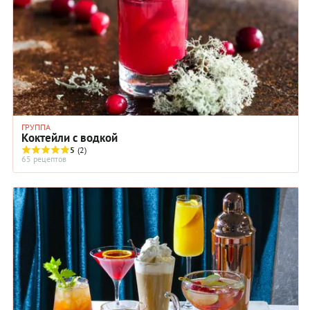
ГРУППА
Коктейли с водкой
5
(2)
65 рецептов