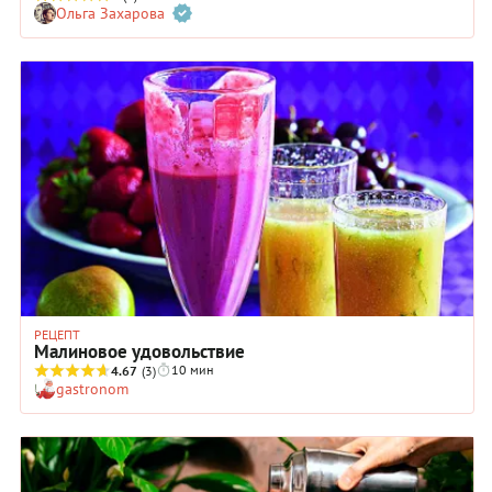
Ольга Захарова
обычная вода, но удивляет особой свежестью и легкой
солоноватостью вкуса.
РЕЦЕПТ
Малиновое удовольствие
10 мин
4.67
(3)
gastronom