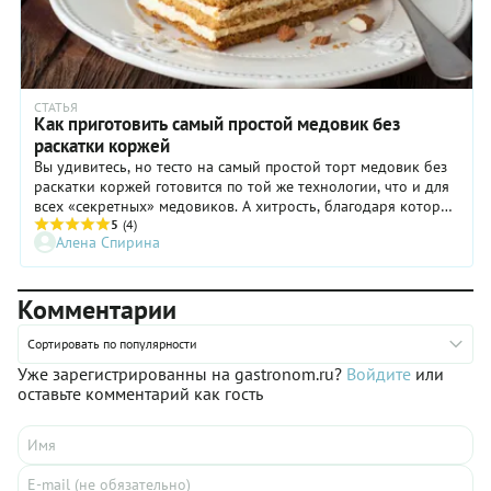
СТАТЬЯ
Как приготовить самый простой медовик без
раскатки коржей
Вы удивитесь, но тесто на самый простой торт медовик без
раскатки коржей готовится по той же технологии, что и для
всех «секретных» медовиков. А хитрость, благодаря которой
торт медовик делается в 3 раза быстрее, чем обычно,
5
(4)
Алена Спирина
заключается только в использовании этого теста.
Комментарии
Сортировать по популярности
Уже зарегистрированны на gastronom.ru?
Войдите
или
оставьте комментарий как гость