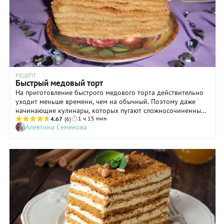
РЕЦЕПТ
Быстрый медовый торт
На приготовление быстрого медового торта действительно
уходит меньше времени, чем на обычный. Поэтому даже
начинающие кулинары, которых пугают сложносочиненные
1 ч 15 мин
рецепты, требующие многочасового стояния у плиты, вполне
4.67
(6)
Алевтина Семенова
могут взяться за создание такого десерта. С ингредиентами
тоже проблем не возникнет: все они вполне доступны
каждому из нас. Только, пожалуйста, обратите внимание на
качество сгущенного молока: оно должно быть
приготовлено из натурального сырья и по ГОСТу. Тогда крем
получится густым и пышным, коржи отлично пропитаются, и
быстрый медовый торт удастся на славу!