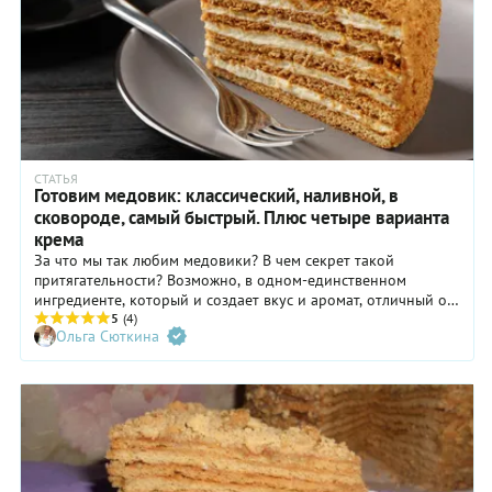
СТАТЬЯ
Готовим медовик: классический, наливной, в
сковороде, самый быстрый. Плюс четыре варианта
крема
За что мы так любим медовики? В чем секрет такой
притягательности? Возможно, в одном-единственном
ингредиенте, который и создает вкус и аромат, отличный от
другой выпечки. Это мед! А еще секрет нашей любви - это
5
(4)
Ольга Сюткина
генетически заложенный, веками созданный, вкус пряников.