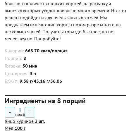
большого количества тонких коржей, на раскатку и
выпечку которых уходит довольно много времени. Но этот
рецепт подойдет и для очень занятых хозяек. Мы
предлагаем испечь один корж, а потом разрезать его на
несколько частей. Получится гораздо быстрее, но не
менее вкусно. Попробуйте!
Калории:
668.70 ккал/порция
Порций:
8
Готовка:
50 мин
Доп. время:
3 ч
Б/Ж/У:
9.38 г/45.16 г/56.06
Ингредиенты на 8 порций
8
-
+
Порций
Яйцо куриное
3 шт.
Мёд
100 г