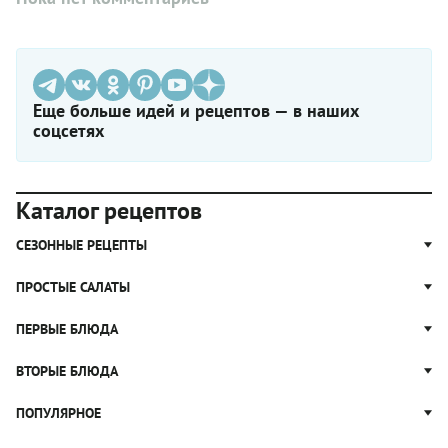
Еще больше идей и рецептов — в наших
соцсетях
Каталог рецептов
СЕЗОННЫЕ РЕЦЕПТЫ
Рецепты из капусты
ПРОСТЫЕ САЛАТЫ
Блюда с картошкой
Простые салаты
ПЕРВЫЕ БЛЮДА
Рецепты с грибами
Салат Оливье
Яблочные пироги
Щи
ВТОРЫЕ БЛЮДА
Салат Цезарь
Рецепты с клюквой
Борщ
Салат Нисуаз
Котлеты
ПОПУЛЯРНОЕ
Блюда из тыквы
Рассольник
Салат Мимоза
Плов
Гороховый суп
Пицца