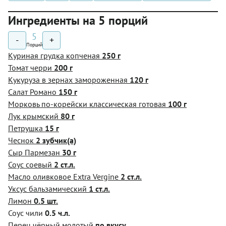
Ингредиенты на 5 порций
5
-
+
Порций
Куриная грудка копченая
250 г
Томат черри
200 г
Кукуруза в зернах замороженная
120 г
Салат Романо
150 г
Морковь по-корейски классическая готовая
100 г
Лук крымский
80 г
Петрушка
15 г
Чеснок
2 зубчик(а)
Сыр Пармезан
30 г
Соус соевый
2 ст.л.
Масло оливковое Extra Vergine
2 ст.л.
Уксус бальзамический
1 ст.л.
Лимон
0.5 шт.
Соус чили
0.5 ч.л.
Перец чёрный молотый
по вкусу