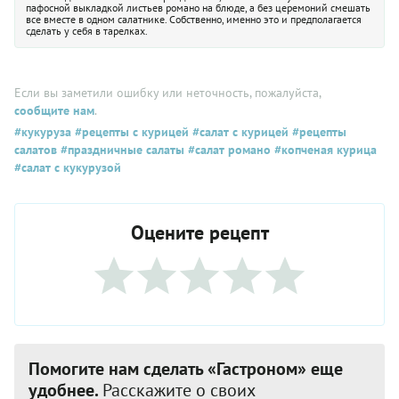
пафосной выкладкой листьев романо на блюде, а без церемоний смешать
все вместе в одном салатнике. Собственно, именно это и предполагается
сделать у себя в тарелках.
Если вы заметили ошибку или неточность, пожалуйста,
сообщите нам
.
#кукуруза
#рецепты с курицей
#салат с курицей
#рецепты
салатов
#праздничные салаты
#салат романо
#копченая курица
#салат с кукурузой
Оцените рецепт
Помогите нам сделать «Гастроном» еще
удобнее.
Расскажите о своих