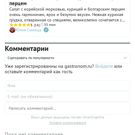
перцем
Cалат с корейской морковью, курицей и болгарским перцем
очень гармоничен, ярок и безумно вкусен. Нежная куриная
грудка, отваренная со специями, великолепно сочетается с
35 мин
пряной хрустящей морковкой по-корейски, сочным сладким
5
(16)
Юлия Синица
перцем и пикантным маринованным луком. Морковка по-
корейски заслуживает отдельных дифирамбов. Мало того,
что она самодостаточна и всеми любима, так еще она
Комментарии
прекрасно работает в самых разных салатах — от овощных
до мясных. Этим стоит активно пользоваться. Морковку для
салата вы можете купить готовую в магазине или сделать
Сортировать по популярности
самим по любимому рецепту.
Уже зарегистрированны на gastronom.ru?
Войдите
или
оставьте комментарий как гость
Ваши данные защищены Yandex SmartCaptcha
Условия использования
Пока нет комментариев