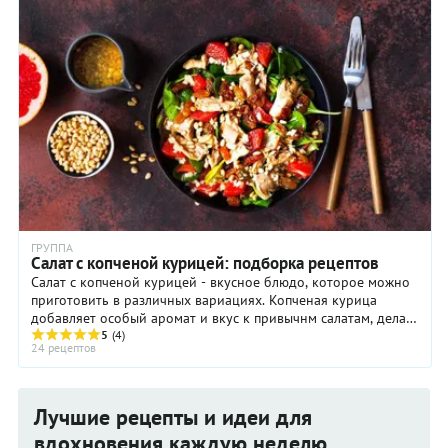
курицей очень дешево обходятся, а выглядят при этом
вполне шикарно.
ГРУППА
Салат с копченой курицей: подборка рецептов
Салат с копченой курицей - вкусное блюдо, которое можно
приготовить в различных вариациях. Копченая курица
добавляет особый аромат и вкус к привычнм салатам, делая
их более насыщенными и интересными.
5
(4)
24 рецептов
Лучшие рецепты и идеи для
вдохновения каждую неделю