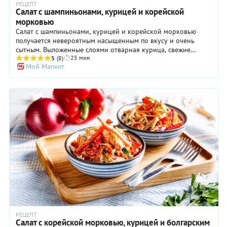
РЕЦЕПТ
Салат с шампиньонами, курицей и корейской
морковью
Салат с шампиньонами, курицей и корейской морковью
получается невероятным насыщенным по вкусу и очень
сытным. Выложенные слоями отварная курица, свежие
25 мин
огурцы, жареные шампиньоны и корейская морковь будут
5
(8)
Мой Магнит
смотреться на тарелке как торт – очень красиво и
празднично. Собирается салат очень легко, примерно, как
селедка под шубой. Просто подготовьте все ингредиенты,
указанные в рецепте заранее – сварите и остудите куриные
грудки, нарежьте грибы и овощи – чтобы не тратить время
на это в процессе сборки.
РЕЦЕПТ
Cалат с корейской морковью, курицей и болгарским