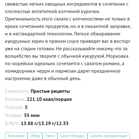
свежестью легких овощных ингредиентов в сочетании с
плотностью аппетитной копченой курочки.
Оригинальность этого салата с копченостями не только в
ярких сочетаниях продуктов, но и в пикантной заправке,
и в нестандартной технологии. Легкое обжаривание
кукурузных зерен в пряном соусе приведет вас в восторг
уже на стадии готовки. Не рассказывайте никому, что за
волшебство вы творите с обычной кукурузой. Морковка
по-корейски идеально сочетается с салатом романо, а
помидорчики черри и пармезан дарят праздничное
настроение даже в обычный день.
Сложность:
Простые рецепты
Калории:
221.10 ккал/порция
Порций:
5
Готовка:
35 мин
Б/Ж/У:
13.88 г/13.29 г/12.33
Копчение
Обед
Ужин
Салат (блюдо)
Салаты праздничные