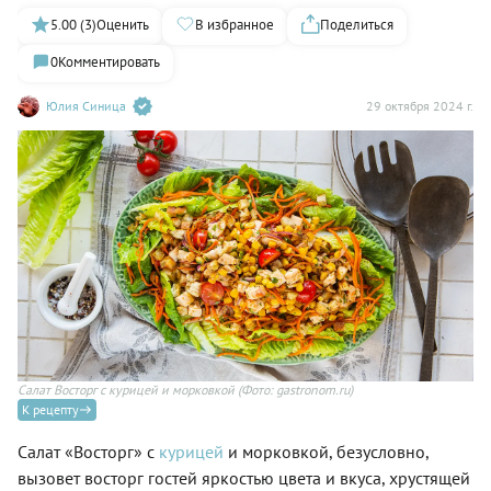
5.00 (3)
Оценить
В избранное
Поделиться
0
Комментировать
Юлия Синица
29 октября 2024 г.
Салат Восторг с курицей и морковкой
(Фото: gastronom.ru)
К рецепту
Салат «Восторг» с
курицей
и морковкой, безусловно,
вызовет восторг гостей яркостью цвета и вкуса, хрустящей