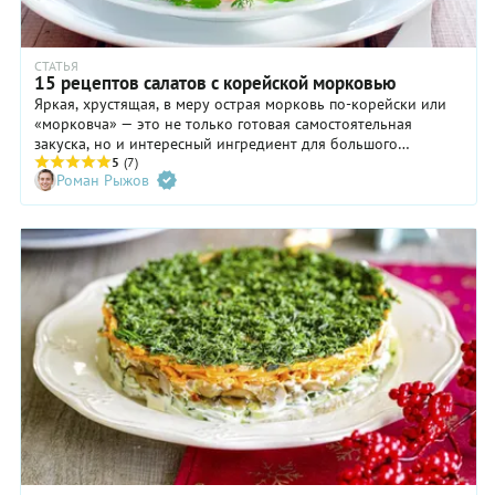
СТАТЬЯ
15 рецептов салатов с корейской морковью
Яркая, хрустящая, в меру острая морковь по-корейски или
«морковча» — это не только готовая самостоятельная
закуска, но и интересный ингредиент для большого
количества салатов. «Морковча» отлично сочетается с
5
(7)
Роман Рыжов
морепродуктами, мясом, зеленью, грибами и большинством
овощей. Предлагаем подборку 15 удачных рецептов салатов
с корейской морковью.