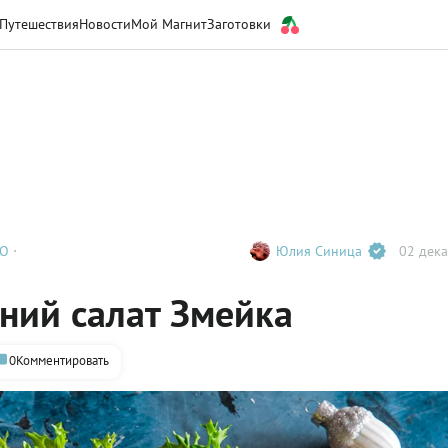
Путешествия
Новости
Мой Магнит
Заготовки
ТО
Юлия Синица
02 дека
ний салат Змейка
0
Комментировать