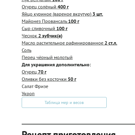
Огурец солёный
400 г
Яйцо куриное (вареное вкрутую)
3 шт.
Майонез Провансаль
100 г
Сыр сливочный
100 г
Чеснок
2 зубчик(а)
Масло растительное рафинированное
2 ст.л.
Соль
Перец чёрный молотый
Для украшения дополнительно:
Огурец
70 г
Оливки без косточки
50 г
Салат Фризе
Укроп
Таблица мер и весов
Рецепт приготовления