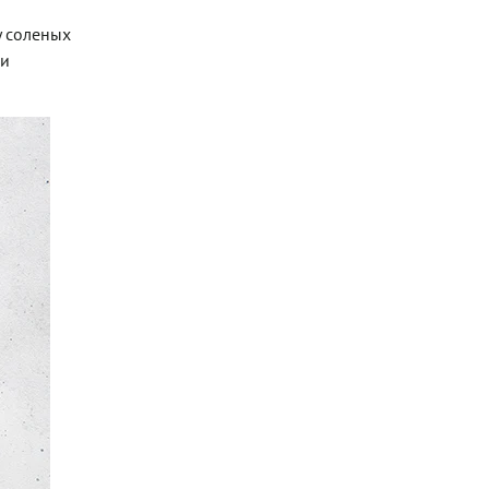
у соленых
 и