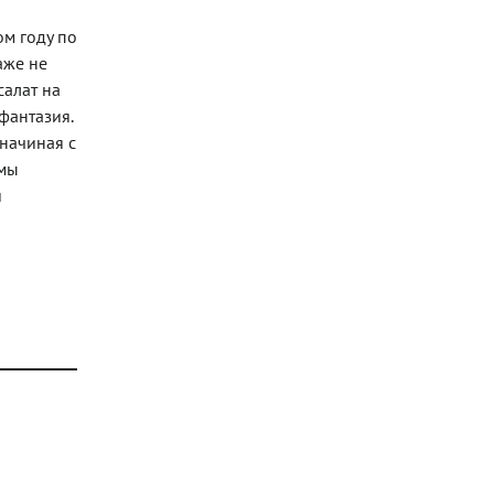
ом году по
аже не
салат на
фантазия.
начиная с
 мы
и