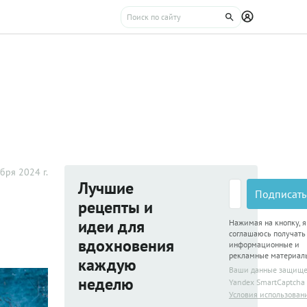
бря 2024 г.
Лучшие
Подписать
рецепты и
идеи для
Нажимая на кнопку, я
соглашаюсь получать
вдохновения
информационные и
рекламные материал
каждую
Ваши данные защищ
неделю
Yandex SmartCaptcha
Условия использован