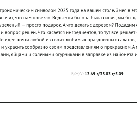
трономическим символом 2025 года на вашем столе. Змея в эт
начит, что нам повезло. Ведь если бы она была синяя, мы бы д
 зеленый — просто подарок. А что делать с деревом? Подадим 
 вопрос решен. Что касается ингредиентов, то тут все решает 
 По идее почти любой из своих любимых праздничных салатов, 
 и украсить сообразно своим представлениям о прекрасном. А
бами, яйцами и солеными огурчиками в заправке из майонеза 
Б/Ж/У:
13.69 г/33.83 г/5.09