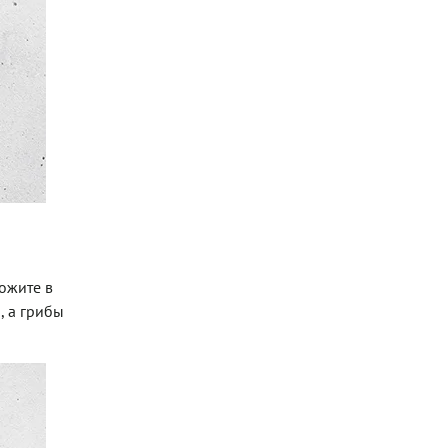
ожите в
, а грибы