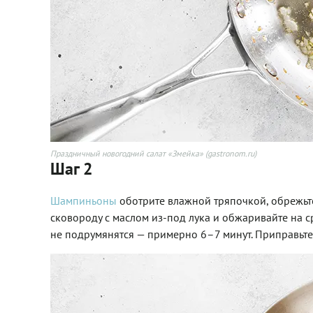
Праздничный новогодний салат «Змейка» (gastronom.ru)
Шаг 2
Шампиньоны
оботрите влажной тряпочкой, обрежьт
сковороду с маслом из-под лука и обжаривайте на с
не подрумянятся — примерно 6–7 минут. Приправьте