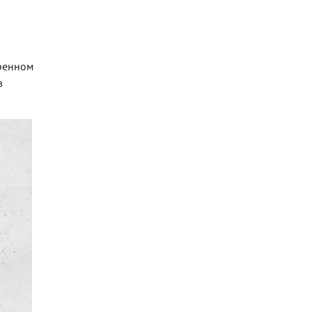
еренном
в