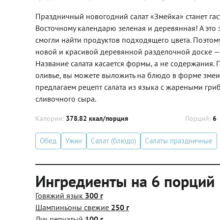
Праздничный новогодний салат «Змейка» станет гас
Восточному календарю зеленая и деревянная! А это з
смогли найти продуктов подходящего цвета. Поэтому
новой и красивой деревянной разделочной доске — и
Название салата касается формы, а не содержания.
оливье, вы можете выложить на блюдо в форме змеи
предлагаем рецепт салата из языка с жареными гри
сливочного сыра.
Калории:
378.82 ккал/порция
Порций:
6
Обед
Ужин
Салат (блюдо)
Салаты праздничные
Ингредиенты на 6 порций
Говяжий язык
300 г
Шампиньоны свежие
250 г
Лук репчатый
100 г