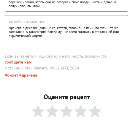
перемешивания, чтобы они не потеряли свою воздушность и драчена
получилась пышной.
ХОЗЯЙКЕ НА ЗАМЕТКУ
Драчена в духовке (раньше ее, кстати, готовили в печи) по сути – та же
запеканка. А такого типа блюда лучше всего готовить в стеклянной или
керамической форме.
Если вы заметили ошибку или неточность, пожалуйста,
сообщите нам
.
Источник: Мой Магнит
, № 11 (47), 2024
#омлет
#драчена
Оцените рецепт