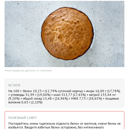
Нижегородская драчена со сметаной
КСТАТИ
На 100 г: белки 10,23 г (12,79% суточной нормы) • жиры 16,00 г (17,78%)
• углеводы 31,99 г (19,04%) • ккал 313,77 (17,43%) • натрий 133,44 мг
(9,20%) • общий сахар 13,48 г (26,96%) • НЖК 7,73 г (38,65%) • пищевые
волокна 0,63 г (2,10%)
ПОЛЕЗНЫЙ СОВЕТ
Постарайтесь очень тщательно отделить белки от желтков, иначе белок не
взобьется. Вводите взбитые белки осторожно, без интенсивного