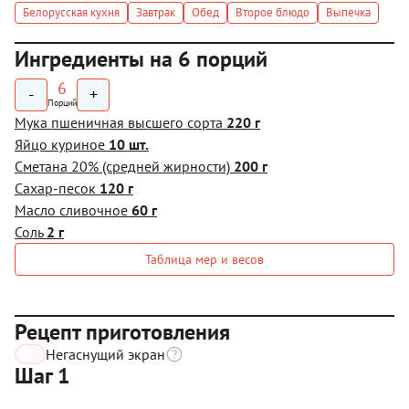
Белорусская кухня
Завтрак
Обед
Второе блюдо
Выпечка
Ингредиенты на 6 порций
6
-
+
Порций
Мука пшеничная высшего сорта
220 г
Яйцо куриное
10 шт.
Сметана 20% (средней жирности)
200 г
Сахар-песок
120 г
Масло сливочное
60 г
Соль
2 г
Таблица мер и весов
Рецепт приготовления
Негаснущий экран
Шаг 1