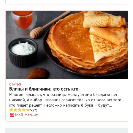
СТАТЬЯ
Блины и блинчики: кто есть кто
Многие полагают, что разницы между этими блюдами нет
никакой, а выбор названия зависит только от желания того,
кто пишет рецепт. Несложно написать 8 букв – будут
«блинчики»; нет желания – получаем «блины». На самом же
5
(2)
Мой Магнит
деле разница не только в имени, но и в сути блюд.
Предлагаем разобраться в этом вопросе и повысить свою
кулинарную грамотность!