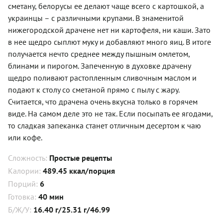
сметану, белорусы ее делают чаще всего с картошкой, а
украинцы – с различными крупами. В знаменитой
нижегородской драчене нет ни картофеля, ни каши. Зато
в нее щедро сыплют муку и добавляют много яиц. В итоге
получается нечто среднее между пышным омлетом,
блинами и пирогом. Запеченную в духовке драчену
щедро поливают растопленным сливочным маслом и
подают к столу со сметаной прямо с пылу с жару.
Считается, что драчена очень вкусна только в горячем
виде. На самом деле это не так. Если посыпать ее ягодами,
то сладкая запеканка станет отличным десертом к чаю
или кофе.
Сложность:
Простые рецепты
Калории:
489.45 ккал/порция
Порций:
6
Готовка:
40 мин
Б/Ж/У:
16.40 г/25.31 г/46.99