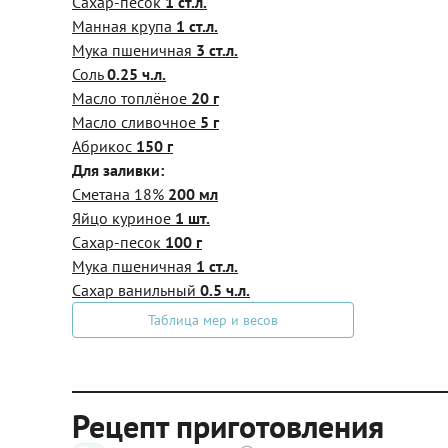
Сахар-песок
1 ст.л.
Манная крупа
1 ст.л.
Мука пшеничная
3 ст.л.
Соль
0.25 ч.л.
Масло топлёное
20 г
Масло сливочное
5 г
Абрикос
150 г
Для заливки:
Сметана 18%
200 мл
Яйцо куриное
1 шт.
Сахар-песок
100 г
Мука пшеничная
1 ст.л.
Сахар ванильный
0.5 ч.л.
Таблица мер и весов
Рецепт приготовления