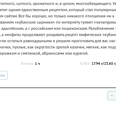
титного, сытного, ароматного и, в целом, многообещающего. У
тветит одним единственным рецептом, который стал популярным
м сайтам. Все бы хорошо, но только никакого отношения ни к
азванием «кубанские сырники» по интернету гуляют «хачапурик
 адыгейским, а с российским или пошехонским. Разоблачение 
, а неофиты продолжают раздавать рецепт мифических «кубан
гли остаться равнодушными и решили приготовить для вас на
очки, пухлые, как округлости зрелой казачки, мягкие, как под
ворожком и сметанкой, абрикосами или курагой.
Готовка:
1 ч
Б/Ж/У:
17.94 г/23.65 
ики
-