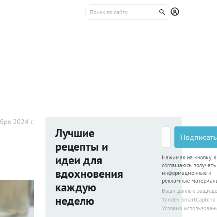
бря 2024 г.
Лучшие
Подписать
рецепты и
идеи для
Нажимая на кнопку, я
соглашаюсь получать
вдохновения
информационные и
рекламные материал
каждую
Ваши данные защищ
неделю
Yandex SmartCaptcha
Условия использован