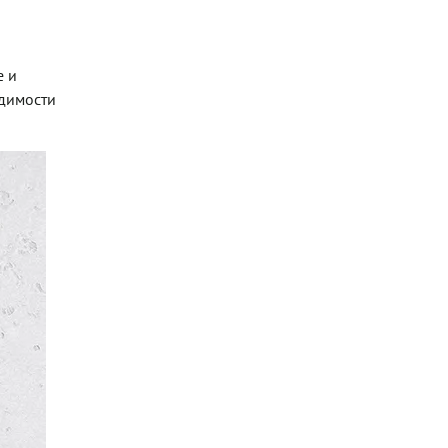
е и
одимости