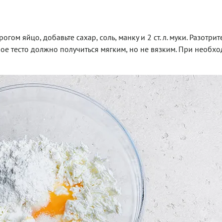
огом яйцо, добавьте сахар, соль, манку и 2 ст. л. муки. Разотрит
е тесто должно получиться мягким, но не вязким. При необх