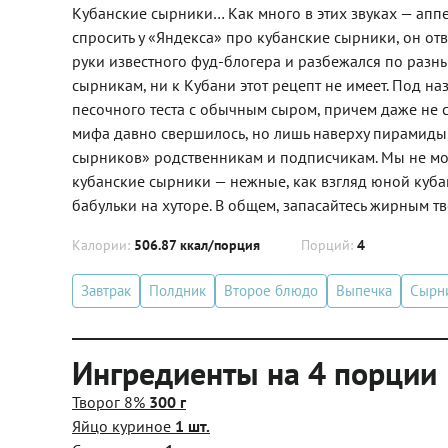
Кубанские сырники… Как много в этих звуках — аппе
спросить у «Яндекса» про кубанские сырники, он о
руки известного фуд-блогера и разбежался по разны
сырникам, ни к Кубани этот рецепт не имеет. Под н
песочного теста с обычным сыром, причем даже не с
мифа давно свершилось, но лишь наверху пирамиды
сырников» родственникам и подписчикам. Мы не мо
кубанские сырники — нежные, как взгляд юной кубан
бабульки на хуторе. В общем, запасайтесь жирным т
Калории:
506.87 ккал/порция
Порций:
4
Завтрак
Полдник
Второе блюдо
Выпечка
Сырн
Ингредиенты на 4 порции
Творог 8%
300 г
Яйцо куриное
1 шт.