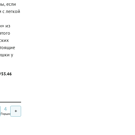
вы, если
 с легкой
и» из
этого
ских
стоящие
ушки у
г/55.46
4
+
Порции